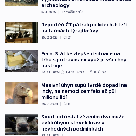
archeology
8. 4. 2025
|
Tomáš Karlík
Reportéři ČT pátrali po lidech, kteří
na farmách týrají krávy
25. 2. 2025
|
ČT24
Fiala: Stát ke zlepšení situace na
trhu s potravinami využije všechny
nástroje
14. 11. 2024
14. 11. 2024
|
ČTK
,
ČT24
Masivní úhyn supů tvrdě dopadl na
Indy, na nemoci zemřelo až půl
milionu lidí
29. 7. 2024
|
ČTK
Soud potrestal vězením dva muže
kvůli úhynu stovek krav v
nevhodných podmínkách
23. 11. 2023
|