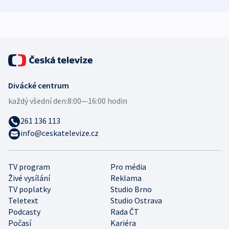
demografii
Ruska
Divácké centrum
každý všední den:
8:00—16:00 hodin
261 136 113
info@ceskatelevize.cz
TV program
Pro média
Živé vysílání
Reklama
TV poplatky
Studio Brno
Teletext
Studio Ostrava
Podcasty
Rada ČT
Počasí
Kariéra