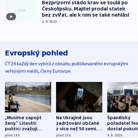
Bezprizorní stádo krav se toulá po
Českolipsku. Majitel prodal statek
bez zvířat, ale k nim se také nehlásí
2. 9. 2022
|
Evropský pohled
ČT24 každý den vybírá z obsahu publikovaného evropskými
veřejnými médii, členy Eurovize.
„Musíme zapojit
Na Ukrajině jsou
Španělský
ženy.“ Litevští
zadržováni občané
pořadatel fes
politici zvažují
z více než 50 zemí.
dostal pokut
dohodu o
Bojovali na straně
nekalé prakti
před 14
h
před 15
h
4. 8. 2026