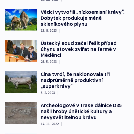
Vědci vytvořili „nízkoemisní krávy“.
Dobytek produkuje méně
skleníkového plynu
13. 8. 2023
|
Ústecký soud začal řešit případ
úhynu stovek zvířat na farmě v
Měděnci
25. 5. 2023
|
Čína tvrdí, že naklonovala tři
nadprůměrně produktivní
„superkrávy“
3. 2. 2023
|
Archeologové v trase dálnice D35
našli hroby únětické kultury a
nevysvětlitelnou krávu
17. 11. 2022
|