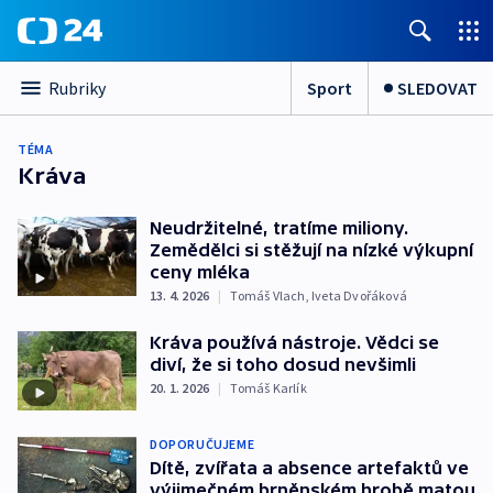
Sport
SLEDOVAT
Rubriky
TÉMA
Kráva
Neudržitelné, tratíme miliony.
Zemědělci si stěžují na nízké výkupní
ceny mléka
13. 4. 2026
|
Tomáš Vlach
,
Iveta Dvořáková
Kráva používá nástroje. Vědci se
diví, že si toho dosud nevšimli
20. 1. 2026
|
Tomáš Karlík
DOPORUČUJEME
Dítě, zvířata a absence artefaktů ve
výjimečném brněnském hrobě matou