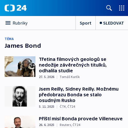
Sport
SLEDOVAT
Rubriky
TÉMA
James Bond
Třetina filmových geologů se
nedožije závěrečných titulků,
odhalila studie
27. 5. 2026
|
Tomáš Karlík
Jsem Reilly, Sidney Reilly. Možnému
předobrazu Bonda se stalo
osudným Rusko
5. 11. 2025
|
ČTK
,
ČT24
Příští misí Bonda provede Villeneuve
26. 6. 2025
|
Reuters
,
ČT24