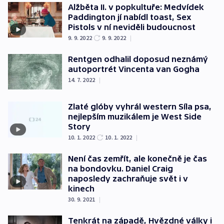
Alžběta II. v popkultuře: Medvídek
Paddington jí nabídl toast, Sex
Pistols v ní neviděli budoucnost
9. 9. 2022
9. 9. 2022
|
Rentgen odhalil doposud neznámý
autoportrét Vincenta van Gogha
14. 7. 2022
|
Zlaté glóby vyhrál western Síla psa,
nejlepším muzikálem je West Side
Story
10. 1. 2022
10. 1. 2022
|
Není čas zemřít, ale konečně je čas
na bondovku. Daniel Craig
naposledy zachraňuje svět i v
kinech
30. 9. 2021
|
Tenkrát na západě, Hvězdné války i