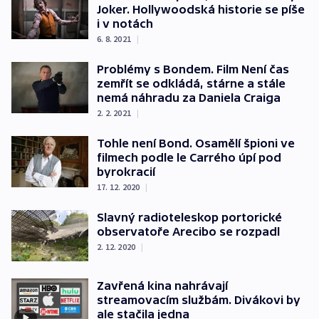
Joker. Hollywoodská historie se píše
i v notách
6. 8. 2021
|
Problémy s Bondem. Film Není čas
zemřít se odkládá, stárne a stále
nemá náhradu za Daniela Craiga
2. 2. 2021
|
Tohle není Bond. Osamělí špioni ve
filmech podle le Carrého úpí pod
byrokracií
17. 12. 2020
|
Slavný radioteleskop portorické
observatoře Arecibo se rozpadl
2. 12. 2020
|
Zavřená kina nahrávají
streamovacím službám. Divákovi by
ale stačila jedna