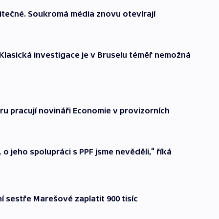
itečné. Soukromá média znovu otevírají
 Klasická investigace je v Bruselu téměř nemožná
ru pracují novináři Economie v provizorních
o jeho spolupráci s PPF jsme nevěděli,“ říká
 sestře Marešové zaplatit 900 tisíc