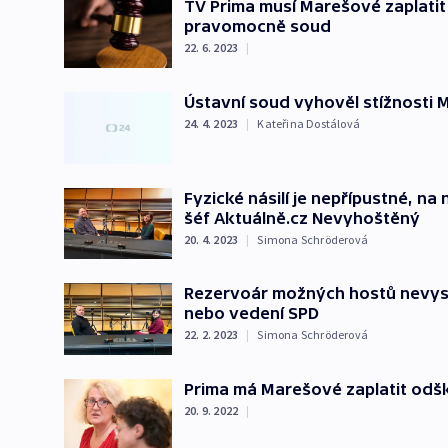
TV Prima musí Marešové zaplatit 
pravomocně soud
22. 6. 2023
|
Ústavní soud vyhověl stížnosti 
24. 4. 2023
|
Kateřina Dostálová
Fyzické násilí je nepřípustné, n
šéf Aktuálně.cz Nevyhoštěný
20. 4. 2023
|
Simona Schröderová
Rezervoár možných hostů nevysy
nebo vedení SPD
22. 2. 2023
|
Simona Schröderová
Prima má Marešové zaplatit odšk
20. 9. 2022
|