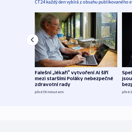
ČT24 každý den vybírá z obsahu publikovaného e
Falešní „lékaři“ vytvoření AI šíří
Spe
mezi staršími Poláky nebezpečné
jsou
zdravotní rady
bez
před 59
minutami
před 