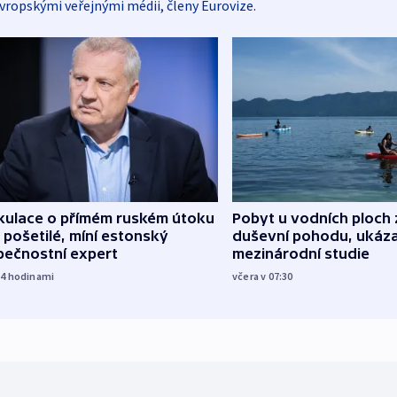
vropskými veřejnými médii, členy Eurovize.
kulace o přímém ruském útoku
Pobyt u vodních ploch 
 pošetilé, míní estonský
duševní pohodu, ukáza
pečnostní expert
mezinárodní studie
14
hodinami
včera v 07:30