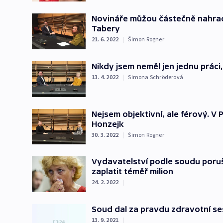
Novináře můžou částečně nahradi
Tabery
21. 6. 2022
|
Šimon Rogner
Nikdy jsem neměl jen jednu práci
13. 4. 2022
|
Simona Schröderová
Nejsem objektivní, ale férový. V 
Honzejk
30. 3. 2022
|
Šimon Rogner
Vydavatelství podle soudu poruš
zaplatit téměř milion
24. 2. 2022
|
Soud dal za pravdu zdravotní s
13. 9. 2021
|