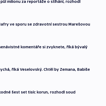
půl milionu za reportáže o stíhání, rozhodl
Mafry ve sporu se zdravotní sestrou Marešovou
a nenávistné komentáře si zvyknete, říká bývalý
chá, říká Veselovský. Chtěl by Zemana, Babiše
odné šest set tisíc korun, rozhodl soud