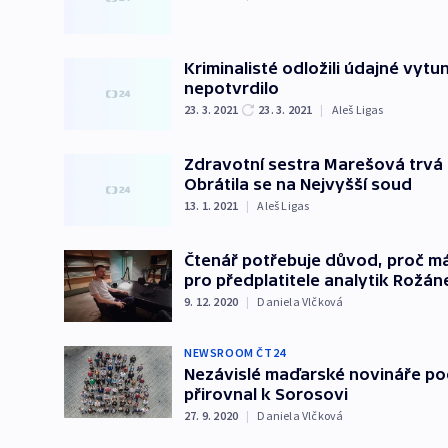
Kriminalisté odložili údajné vyt
nepotvrdilo
23. 3. 2021
23. 3. 2021
|
Aleš Ligas
Zdravotní sestra Marešová trvá 
Obrátila se na Nejvyšší soud
13. 1. 2021
|
Aleš Ligas
Čtenář potřebuje důvod, proč má
pro předplatitele analytik Rožán
9. 12. 2020
|
Daniela Vlčková
NEWSROOM ČT24
Nezávislé maďarské novináře pod
přirovnal k Sorosovi
27. 9. 2020
|
Daniela Vlčková