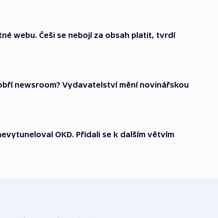
é webu. Češi se nebojí za obsah platit, tvrdí
obří newsroom? Vydavatelství mění novinářskou
nevytuneloval OKD. Přidali se k dalším větvím