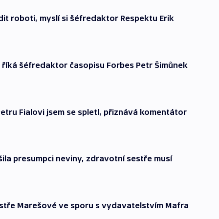
t roboti, myslí si šéfredaktor Respektu Erik
, říká šéfredaktor časopisu Forbes Petr Šimůnek
Petru Fialovi jsem se spletl, přiznává komentátor
ila presumpci neviny, zdravotní sestře musí
estře Marešové ve sporu s vydavatelstvím Mafra