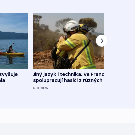
Jiný jazyk i technika. Ve Francii
zvyšuje
„Musí
spolupracují hasiči z různých zemí
la
polit
demo
6. 8. 2026
5. 8. 20