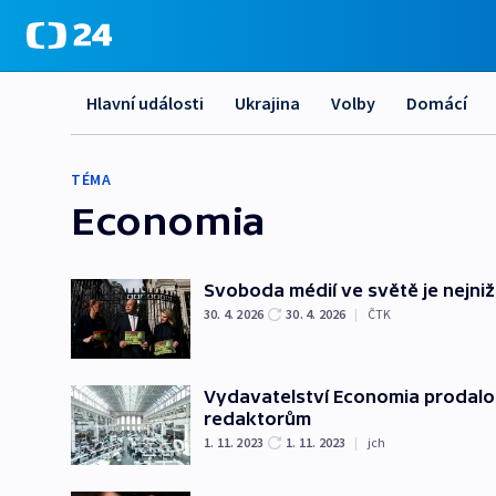
Hlavní události
Ukrajina
Volby
Domácí
TÉMA
Economia
Svoboda médií ve světě je nejnižš
30. 4. 2026
30. 4. 2026
|
ČTK
Vydavatelství Economia prodalo 
redaktorům
1. 11. 2023
1. 11. 2023
|
jch