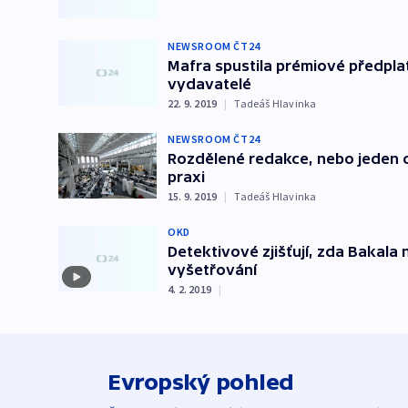
NEWSROOM ČT24
Mafra spustila prémiové předplatn
vydavatelé
22. 9. 2019
|
Tadeáš Hlavinka
NEWSROOM ČT24
Rozdělené redakce, nebo jeden 
praxi
15. 9. 2019
|
Tadeáš Hlavinka
OKD
Detektivové zjišťují, zda Bakala 
vyšetřování
4. 2. 2019
|
Evropský pohled