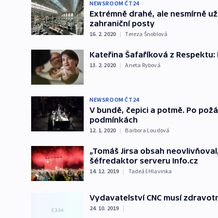
NEWSROOM ČT24
Extrémně drahé, ale nesmírně už
zahraniční posty
16. 2. 2020
|
Tereza Šnoblová
Kateřina Šafaříková z Respektu:
13. 2. 2020
|
Aneta Rybová
NEWSROOM ČT24
V bundě, čepici a potmě. Po požá
podmínkách
12. 1. 2020
|
Barbora Loudová
„Tomáš Jirsa obsah neovlivňoval, 
šéfredaktor serveru Info.cz
14. 12. 2019
|
Tadeáš Hlavinka
Vydavatelství CNC musí zdravotní
24. 10. 2019
|