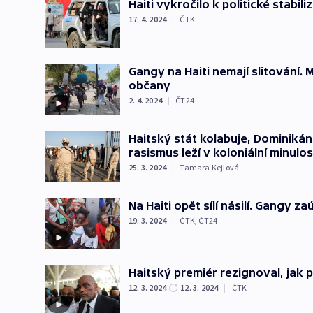
Haiti vykročilo k politické stabi
17. 4. 2024
|
ČTK
Gangy na Haiti nemají slitování. M
občany
2. 4. 2024
|
ČT24
Haitský stát kolabuje, Dominikán
rasismus leží v koloniální minulos
25. 3. 2024
|
Tamara Kejlová
Na Haiti opět sílí násilí. Gangy za
19. 3. 2024
|
ČTK
,
ČT24
Haitský premiér rezignoval, ja
12. 3. 2024
12. 3. 2024
|
ČTK