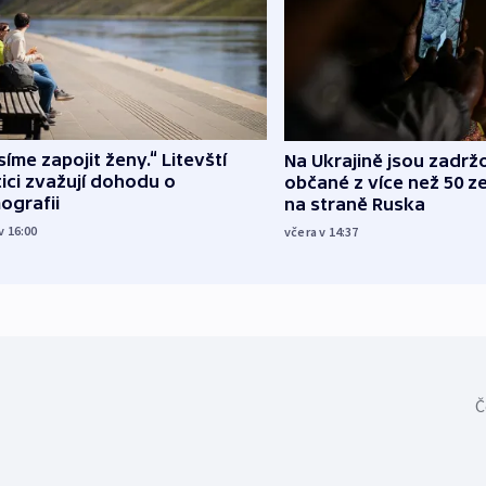
íme zapojit ženy.“ Litevští
Na Ukrajině jsou zadrž
tici zvažují dohodu o
občané z více než 50 ze
ografii
na straně Ruska
v 16:00
včera v 14:37
Č