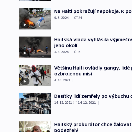
Na Haiti pokračují nepokoje. K p
9. 3. 2024
|
ČT24
Haitská vláda vyhlásila výjimečný
jeho okolí
4. 3. 2024
|
ČTK
Většinu Haiti ovládly gangy, lid
ozbrojenou misi
4. 10. 2023
|
Desítky lidí zemřely po výbuchu c
14. 12. 2021
14. 12. 2021
|
Haitský prokurátor chce žalovat 
podezřelý