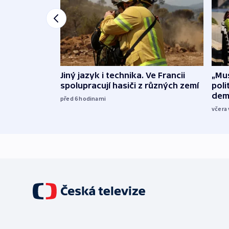
Jiný jazyk i technika. Ve Francii
„Mus
spolupracují hasiči z různých zemí
poli
dem
před 6
hodinami
včera 