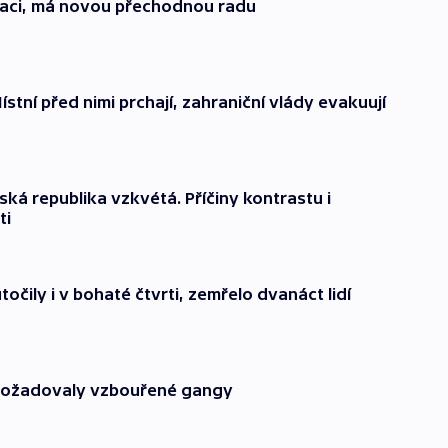
lizaci, má novou přechodnou radu
ístní před nimi prchají, zahraniční vlády evakuují
ská republika vzkvétá. Příčiny kontrastu i
ti
útočily i v bohaté čtvrti, zemřelo dvanáct lidí
k požadovaly vzbouřené gangy