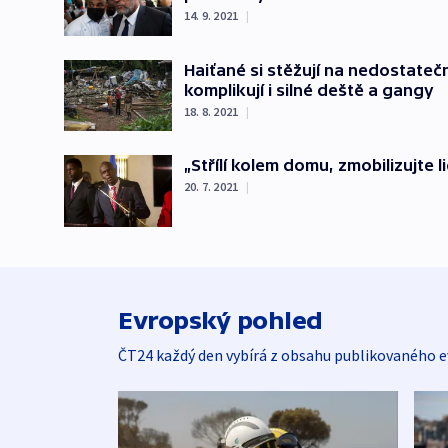
14. 9. 2021
|
Haiťané si stěžují na nedostate
komplikují i silné deště a gangy
18. 8. 2021
|
„Střílí kolem domu, zmobilizujte li
20. 7. 2021
|
Evropský pohled
ČT24 každý den vybírá z obsahu publikovaného e