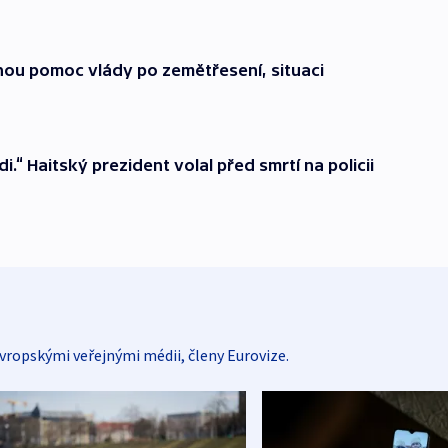
čnou pomoc vlády po zemětřesení, situaci
di.“ Haitský prezident volal před smrtí na policii
vropskými veřejnými médii, členy Eurovize.