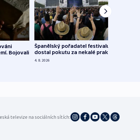
Španělský pořadatel festivalu
ováni
Lesn
dostal pokutu za nekalé praktiky
mí. Bojovali
dopa
zdrav
4. 8. 2026
4. 8. 20
eská televize na sociálních sítích: