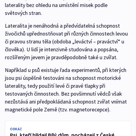
laterality bez ohledu na umístění misek podle
světových stran.
Lateralita je nenáhodná a předvídatelná schopnost
živočichů upřednostňovat při různých činnostech levou
či pravou stranu těla (obdoba „leváctví – praváctví“ u
člověka). U lidí je intenzivně studována a popsána,
rozšířeným jevem je pravděpodobně také u zvířat.
Například u psů existuje řada experimentů, při kterých
jsou psi úspěšně testováni na schopnost motorické
laterality, tedy použití levé či pravé tlapky při
testovaných činnostech. Bez povšimnutí vědců však
nezůstává ani předpokládaná schopnost zvířat vnímat
magnetické pole Země (tzv. magnetorecepce).
ODKAZ
Psi, kteří hlídají Bílý dům, pocházejí z České