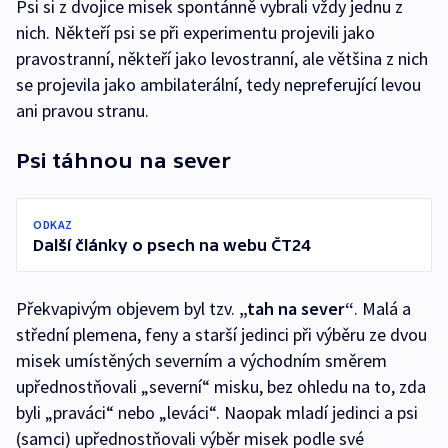
Psi si z dvojice misek spontánně vybrali vždy jednu z
nich. Někteří psi se při experimentu projevili jako
pravostranní, někteří jako levostranní, ale většina z nich
se projevila jako ambilaterální, tedy nepreferující levou
ani pravou stranu.
Psi táhnou na sever
ODKAZ
Další články o psech na webu ČT24
Překvapivým objevem byl tzv.
„tah na sever“
. Malá a
střední plemena, feny a starší jedinci při výběru ze dvou
misek umístěných severním a východním směrem
upřednostňovali „severní“ misku, bez ohledu na to, zda
byli „praváci“ nebo „leváci“. Naopak mladí jedinci a psi
(samci) upřednostňovali výběr misek podle své