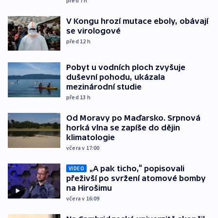
před 7
h
V Kongu hrozí mutace eboly, obávají
se virologové
před 12
h
Pobyt u vodních ploch zvyšuje
duševní pohodu, ukázala
mezinárodní studie
před 13
h
Od Moravy po Maďarsko. Srpnová
horká vlna se zapíše do dějin
klimatologie
včera v 17:00
„A pak ticho,“ popisovali
VIDEO
přeživší po svržení atomové bomby
na Hirošimu
včera v 16:09