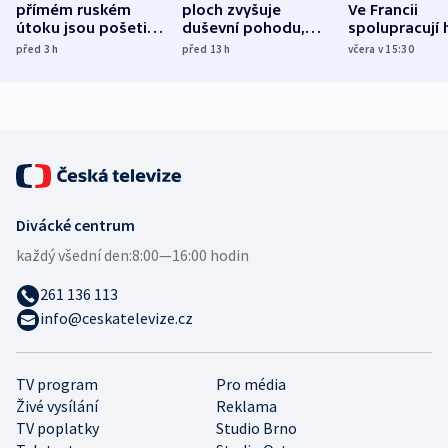
přímém ruském
ploch zvyšuje
Ve Francii
útoku jsou pošetilé,
duševní pohodu,
spolupracují h
míní estonský
ukázala
různých zemí
před 3
h
před 13
h
včera v 15:30
bezpečnostní
mezinárodní studie
expert
Divácké centrum
každý všední den:
8:00—16:00 hodin
261 136 113
info@ceskatelevize.cz
TV program
Pro média
Živé vysílání
Reklama
TV poplatky
Studio Brno