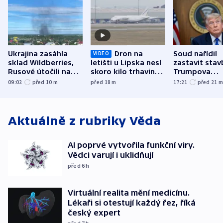
Ukrajina zasáhla
Dron na
Soud nařídil
VIDEO
sklad Wildberries,
letišti u Lipska nesl
zastavit stav
Rusové útočili na
skoro kilo trhaviny,
Trumpova
trh, hasiče či
indicie ukazují na
tanečního sá
09:02
před 10
m
před 18
m
17:21
před 21
stadion
Rusko
Aktuálně z rubriky
Věda
AI poprvé vytvořila funkční viry.
Vědci varují i uklidňují
před 6
h
Virtuální realita mění medicínu.
Lékaři si otestují každý řez, říká
český expert