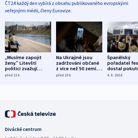
ČT24 každý den vybírá z obsahu publikovaného evropskými
veřejnými médii, členy Eurovize.
„Musíme zapojit
Na Ukrajině jsou
Španělský
ženy.“ Litevští
zadržováni občané
pořadatel fes
politici zvažují
z více než 50 zemí.
dostal pokut
dohodu o
Bojovali na straně
nekalé prakti
před 21
h
před 23
h
4. 8. 2026
demografii
Ruska
Divácké centrum