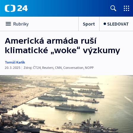
Sport
SLEDOVAT
Rubriky
Americká armáda ruší
klimatické „woke“ výzkumy
Tomáš Karlík
20. 3. 2025
|
Zdroj:
ČT24
,
Reuters
,
CNN
,
Conversation
,
NOPP