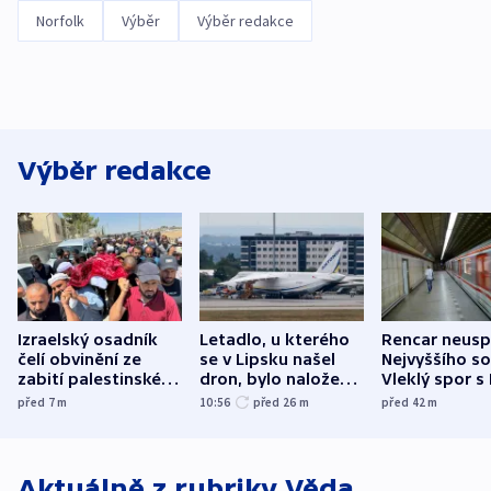
Norfolk
Výběr
Výběr redakce
Výběr redakce
Izraelský osadník
Letadlo, u kterého
Rencar neusp
čelí obvinění ze
se v Lipsku našel
Nejvyššího s
zabití palestinského
dron, bylo naložené
Vleklý spor s
aktivisty
municí, píší média
reklamní plo
před 7
m
10:56
před 26
m
před 42
m
končí
Aktuálně z rubriky
Věda