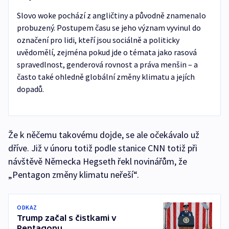
Slovo woke pochází z angličtiny a původně znamenalo
probuzený. Postupem času se jeho význam vyvinul do
označení pro lidi, kteří jsou sociálně a politicky
uvědomělí, zejména pokud jde o témata jako rasová
spravedlnost, genderová rovnost a práva menšin – a
často také ohledně globální změny klimatu a jejích
dopadů.
Že k něčemu takovému dojde, se ale očekávalo už
dříve. Již v únoru totiž podle stanice CNN totiž při
návštěvě Německa Hegseth řekl novinářům, že
„Pentagon změny klimatu neřeší“.
ODKAZ
Trump začal s čistkami v
Pentagonu