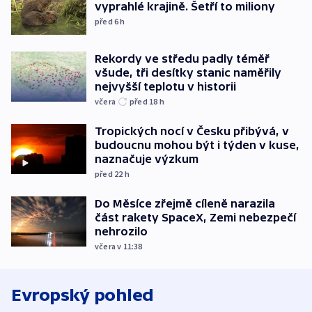
vyprahlé krajině. Šetří to miliony
před 6
h
Rekordy ve středu padly téměř
všude, tři desítky stanic naměřily
nejvyšší teplotu v historii
včera
před 18
h
Tropických nocí v Česku přibývá, v
budoucnu mohou být i týden v kuse,
naznačuje výzkum
před 22
h
Do Měsíce zřejmě cíleně narazila
část rakety SpaceX, Zemi nebezpečí
nehrozilo
včera v 11:38
Evropský pohled