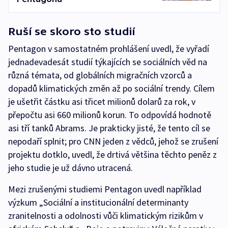
Ruší se skoro sto studií
Pentagon v samostatném prohlášení uvedl, že vyřadí
jednadevadesát studií týkajících se sociálních věd na
různá témata, od globálních migračních vzorců a
dopadů klimatických změn až po sociální trendy. Cílem
je ušetřit částku asi třicet milionů dolarů za rok, v
přepočtu asi 660 milionů korun. To odpovídá hodnotě
asi tří tanků Abrams. Je prakticky jisté, že tento cíl se
nepodaří splnit; pro CNN jeden z vědců, jehož se zrušení
projektu dotklo, uvedl, že drtivá většina těchto peněz z
jeho studie je už dávno utracená.
Mezi zrušenými studiemi Pentagon uvedl například
výzkum „Sociální a institucionální determinanty
zranitelnosti a odolnosti vůči klimatickým rizikům v