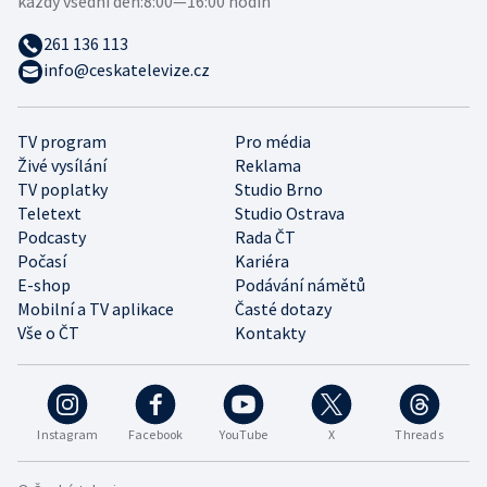
každý všední den:
8:00—16:00 hodin
261 136 113
info@ceskatelevize.cz
TV program
Pro média
Živé vysílání
Reklama
TV poplatky
Studio Brno
Teletext
Studio Ostrava
Podcasty
Rada ČT
Počasí
Kariéra
E-shop
Podávání námětů
Mobilní a TV aplikace
Časté dotazy
Vše o ČT
Kontakty
Instagram
Facebook
YouTube
X
Threads