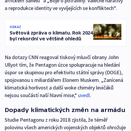
africkém Sahelu“ a „Boje o potraviny: Válečné narativy
a reprodukce identity ve vyvíjejících se konfliktech“.
ODKAZ
Světová zpráva o klimatu. Rok 2024
byl rekordní ve většině ohledů
Na dotazy CNN reagoval tiskový mluvčí obrany John
Ullyot tím, že Pentagon úzce spolupracuje na hledání
úspor se skupinou pro efektivitu státní správy (DOGE),
spojovanou s miliardářem Elonem Muskem. „Zanícená
klimatická horlivost a další woke chiméry levičáků
nejsou součástí naší hlavní mise,“
uvedl
.
Dopady klimatických změn na armádu
Studie Pentagonu z roku 2018 zjistila, že téměř
polovinu všech amerických vojenských objektů ohrožuje