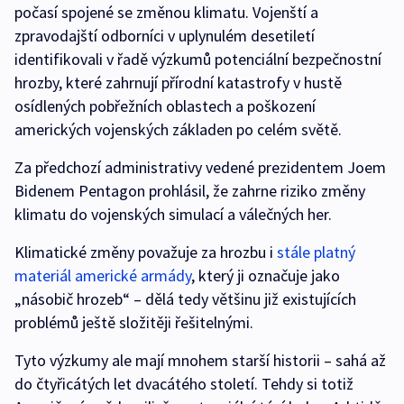
počasí spojené se změnou klimatu. Vojenští a
zpravodajští odborníci v uplynulém desetiletí
identifikovali v řadě výzkumů potenciální bezpečnostní
hrozby, které zahrnují přírodní katastrofy v hustě
osídlených pobřežních oblastech a poškození
amerických vojenských základen po celém světě.
Za předchozí administrativy vedené prezidentem Joem
Bidenem Pentagon prohlásil, že zahrne riziko změny
klimatu do vojenských simulací a válečných her.
Klimatické změny považuje za hrozbu i
stále platný
materiál americké armády
, který ji označuje jako
„násobič hrozeb“ – dělá tedy většinu již existujících
problémů ještě složitěji řešitelnými.
Tyto výzkumy ale mají mnohem starší historii – sahá až
do čtyřicátých let dvacátého století. Tehdy si totiž