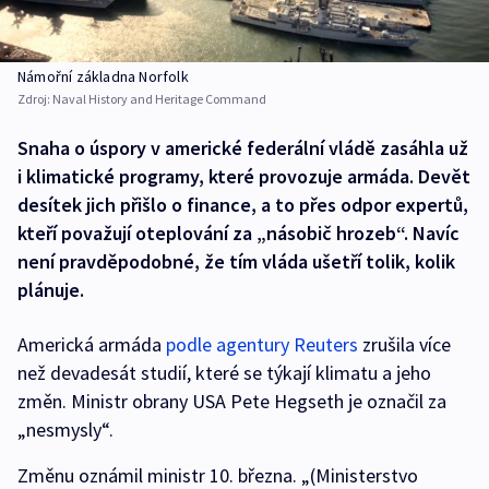
Námořní základna Norfolk
Zdroj:
Naval History and Heritage Command
Snaha o úspory v americké federální vládě zasáhla už
i klimatické programy, které provozuje armáda. Devět
desítek jich přišlo o finance, a to přes odpor expertů,
kteří považují oteplování za „násobič hrozeb“. Navíc
není pravděpodobné, že tím vláda ušetří tolik, kolik
plánuje.
Americká armáda
podle agentury Reuters
zrušila více
než devadesát studií, které se týkají klimatu a jeho
změn. Ministr obrany USA Pete Hegseth je označil za
„nesmysly“.
Změnu oznámil ministr 10. března. „(Ministerstvo