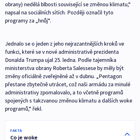
obrany) nedělá blbosti související se změnou klimatu,“
napsal na sociálních sítích. Později označil tyto
programy za „hnůj“.
Jednalo se o jeden z jeho nejrazantnějších kroků ve
funkci, které se v nové administrativě prezidenta
Donalda Trumpa ujal 25. ledna. Podle tajemníka
ministerstva obrany Roberta Salessese by měly být
změny oficiálně zveřejněné až v dubnu. „Pentagon
přestane zbytečně utrácet, což naši armádu za minulé
administrativy zpomalovalo, a to včetně programů
spojených s takzvanou změnou klimatu a dalších woke
programů,“ řekl.
FAKTA
Co je woke