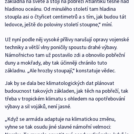
základna na světě a stojí na pobřeží Atlantiku těsně nad
hladinou oceánu. Od minulého století tam hladina
stoupla asi o čtyřicet centimetrů a s tím, jak budou tát
ledovce, ještě do poloviny století stoupne,“ míní.
Už nyní podle něj vysoké přílivy narušují opravy vojenské
techniky a větší vlny poničily spoustu drahé výbavy.
Námořnictvo tam už postavilo zdi a obnovilo pobřežní
duny a mokřady, aby tak účinněji chránilo tuto
základnu. „Ale hrozby stoupají,“ konstatuje vědec.
Jak by se dala bez klimatologických dat plánovat
budoucnost takových základen, jak těch na pobřeží, tak
třeba v tropickém klimatu s ohledem na opotřebování
výbavy a sil vojáků, není jasné.
„Když se armáda adaptuje na klimatickou změnu,
vyhne se tak osudu jiné slavné námořní velmoci: