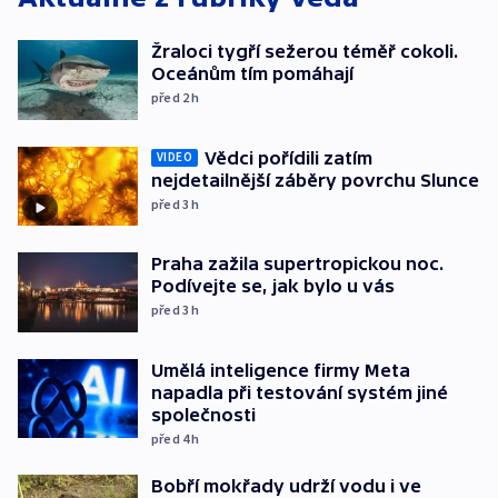
Žraloci tygří sežerou téměř cokoli.
Oceánům tím pomáhají
před 2
h
Vědci pořídili zatím
VIDEO
nejdetailnější záběry povrchu Slunce
před 3
h
Praha zažila supertropickou noc.
Podívejte se, jak bylo u vás
před 3
h
Umělá inteligence firmy Meta
napadla při testování systém jiné
společnosti
před 4
h
Bobří mokřady udrží vodu i ve