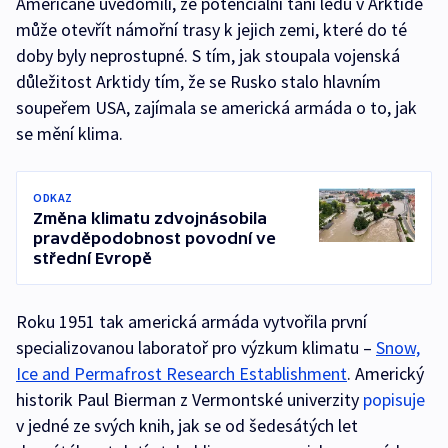
Američané uvědomili, že potenciální tání ledu v Arktidě
může otevřít námořní trasy k jejich zemi, které do té
doby byly neprostupné. S tím, jak stoupala vojenská
důležitost Arktidy tím, že se Rusko stalo hlavním
soupeřem USA, zajímala se americká armáda o to, jak
se mění klima.
ODKAZ
Změna klimatu zdvojnásobila
pravděpodobnost povodní ve
střední Evropě
Roku 1951 tak americká armáda vytvořila první
specializovanou laboratoř pro výzkum klimatu –
Snow,
Ice and Permafrost Research Establishment
. Americký
historik Paul Bierman z Vermontské univerzity
popisuje
v jedné ze svých knih, jak se od šedesátých let