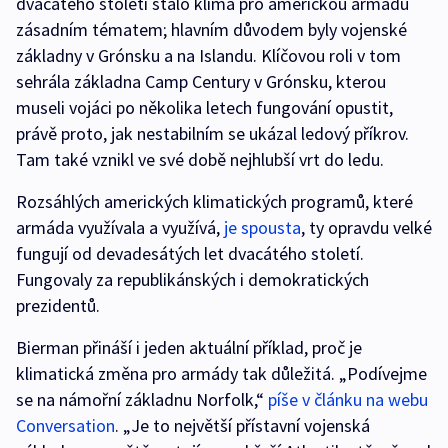
dvacátého století stalo klima pro americkou armádu
zásadním tématem; hlavním důvodem byly vojenské
základny v Grónsku a na Islandu. Klíčovou roli v tom
sehrála základna Camp Century v Grónsku, kterou
museli vojáci po několika letech fungování opustit,
právě proto, jak nestabilním se ukázal ledový příkrov.
Tam také vznikl ve své době nejhlubší vrt do ledu.
Rozsáhlých amerických klimatických programů, které
armáda využívala a využívá,
je spousta
, ty opravdu velké
fungují od devadesátých let dvacátého století.
Fungovaly za republikánských i demokratických
prezidentů.
Bierman přináší i jeden aktuální příklad, proč je
klimatická změna pro armády tak důležitá. „Podívejme
se na námořní základnu Norfolk,“
píše v článku na webu
Conversation
. „Je to největší přístavní vojenská