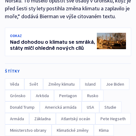
Norsku. To muselo opustit své osady v Grónsku, když je
před šesti sty lety postihla změna klimatu a zaplavilo je
moře,“ dodává Bierman ve výše citovaném textu.
ODKAZ
Nad dohodou o klimatu se smráká,
státy mlčí ohledně nových cílů
ŠTÍTKY
Věda
Svět
Změny klimatu
Island
Joe Biden
Grónsko
Arktida
Pentagon
Rusko
Donald Trump
Americká armáda
USA
Studie
Armáda
Základna
Atlantský oceán
Pete Hegseth
Ministerstvo obrany
Klimatické změny
Klima