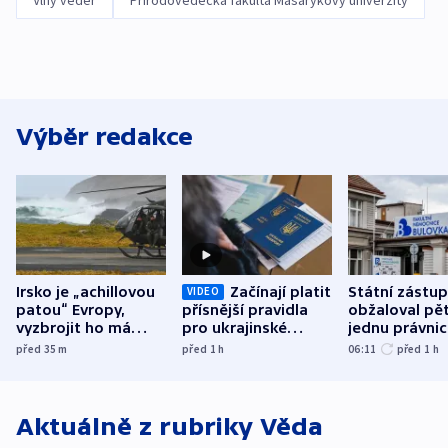
Vlny veder
Přírodovědecká fakulta Masarykovy univerzity
Výběr redakce
Irsko je „achillovou
Začínají platit
Státní zástu
VIDEO
patou“ Evropy,
přísnější pravidla
obžaloval pět 
vyzbrojit ho má
pro ukrajinské
jednu právni
Francie
uprchlíky
osobu v kauz
před 35
m
před 1
h
06:11
před 1
h
Bulovky
Aktuálně z rubriky
Věda