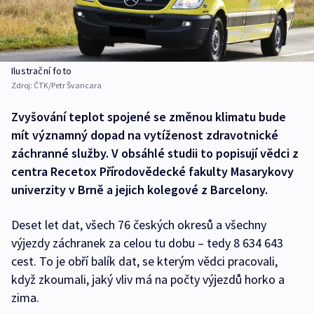
Ilustrační foto
Zdroj:
ČTK/Petr Švancara
Zvyšování teplot spojené se změnou klimatu bude
mít významný dopad na vytíženost zdravotnické
záchranné služby. V obsáhlé studii to popisují vědci z
centra Recetox Přírodovědecké fakulty Masarykovy
univerzity v Brně a jejich kolegové z Barcelony.
Deset let dat, všech 76 českých okresů a všechny
výjezdy záchranek za celou tu dobu – tedy 8 634 643
cest. To je obří balík dat, se kterým vědci pracovali,
když zkoumali, jaký vliv má na počty výjezdů horko a
zima.