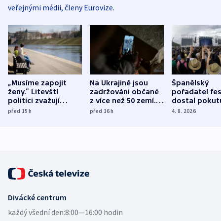
veřejnými médii, členy Eurovize.
„Musíme zapojit
Na Ukrajině jsou
Španělský
ženy.“ Litevští
zadržováni občané
pořadatel fes
politici zvažují
z více než 50 zemí.
dostal pokut
dohodu o
Bojovali na straně
nekalé prakti
před 15
h
před 16
h
4. 8. 2026
demografii
Ruska
Divácké centrum
každý všední den:
8:00—16:00 hodin