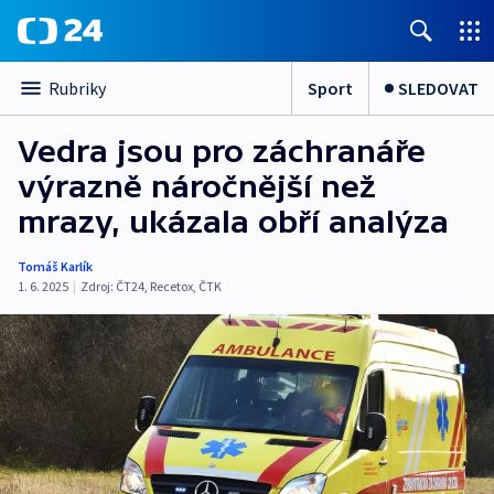
Sport
SLEDOVAT
Rubriky
Vedra jsou pro záchranáře
výrazně náročnější než
mrazy, ukázala obří analýza
Tomáš Karlík
1. 6. 2025
|
Zdroj:
ČT24
,
Recetox
,
ČTK