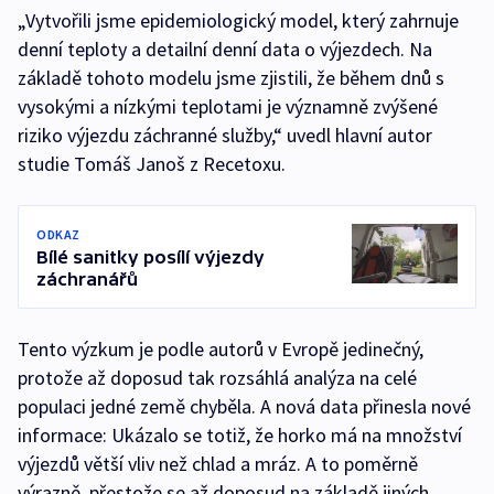
„Vytvořili jsme epidemiologický model, který zahrnuje
denní teploty a detailní denní data o výjezdech. Na
základě tohoto modelu jsme zjistili, že během dnů s
vysokými a nízkými teplotami je významně zvýšené
riziko výjezdu záchranné služby,“ uvedl hlavní autor
studie Tomáš Janoš z Recetoxu.
ODKAZ
Bílé sanitky posílí výjezdy
záchranářů
Tento výzkum je podle autorů v Evropě jedinečný,
protože až doposud tak rozsáhlá analýza na celé
populaci jedné země chyběla. A nová data přinesla nové
informace: Ukázalo se totiž, že horko má na množství
výjezdů větší vliv než chlad a mráz. A to poměrně
výrazně, přestože se až doposud na základě jiných