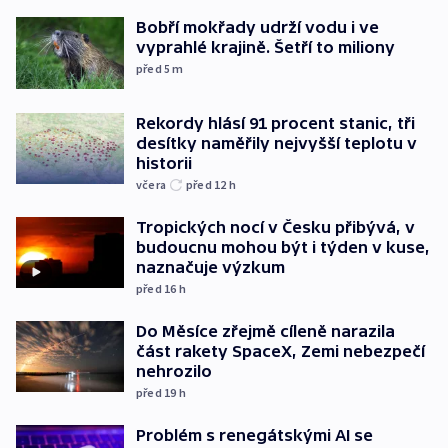
Bobří mokřady udrží vodu i ve
vyprahlé krajině. Šetří to miliony
před 5
m
Rekordy hlásí 91 procent stanic, tři
desítky naměřily nejvyšší teplotu v
historii
včera
před 12
h
Tropických nocí v Česku přibývá, v
budoucnu mohou být i týden v kuse,
naznačuje výzkum
před 16
h
Do Měsíce zřejmě cíleně narazila
část rakety SpaceX, Zemi nebezpečí
nehrozilo
před 19
h
Problém s renegátskými AI se