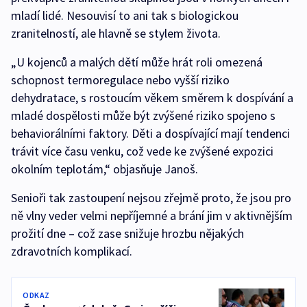
mladí lidé. Nesouvisí to ani tak s biologickou
zranitelností, ale hlavně se stylem života.
„U kojenců a malých dětí může hrát roli omezená
schopnost termoregulace nebo vyšší riziko
dehydratace, s rostoucím věkem směrem k dospívání a
mladé dospělosti může být zvýšené riziko spojeno s
behaviorálními faktory. Děti a dospívající mají tendenci
trávit více času venku, což vede ke zvýšené expozici
okolním teplotám,“ objasňuje Janoš.
Senioři tak zastoupení nejsou zřejmě proto, že jsou pro
ně vlny veder velmi nepříjemné a brání jim v aktivnějším
prožití dne – což zase snižuje hrozbu nějakých
zdravotních komplikací.
ODKAZ