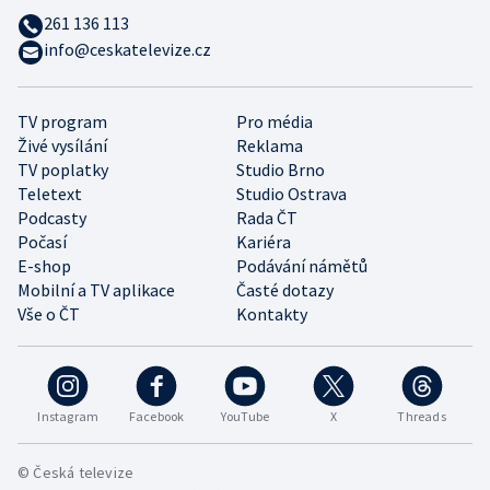
261 136 113
info@ceskatelevize.cz
TV program
Pro média
Živé vysílání
Reklama
TV poplatky
Studio Brno
Teletext
Studio Ostrava
Podcasty
Rada ČT
Počasí
Kariéra
E-shop
Podávání námětů
Mobilní a TV aplikace
Časté dotazy
Vše o ČT
Kontakty
Instagram
Facebook
YouTube
X
Threads
© Česká televize