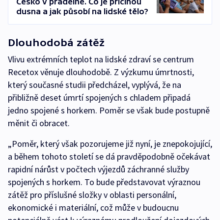
Česko v prádelně. Co je příčinou
dusna a jak působí na lidské tělo?
Dlouhodobá zátěž
Vlivu extrémních teplot na lidské zdraví se centrum
Recetox věnuje dlouhodobě. Z výzkumu úmrtnosti,
který současné studii předcházel, vyplývá, že na
přibližně deset úmrtí spojených s chladem připadá
jedno spojené s horkem. Poměr se však bude postupně
měnit či obracet.
„Poměr, který však pozorujeme již nyní, je znepokojující,
a během tohoto století se dá pravděpodobně očekávat
rapidní nárůst v počtech výjezdů záchranné služby
spojených s horkem. To bude představovat výraznou
zátěž pro příslušné složky v oblasti personální,
ekonomické i materiální, což může v budoucnu