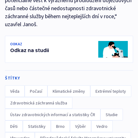
potenciálně vést k výraznému prodloužení dojezdových
časů nebo částečné nedostupnosti zdravotnické
záchranné služby během nejteplejších dní v roce,“
uzavřel Janoš.
ODKAZ
Odkaz na studii
ŠTÍTKY
Věda
Počasí
Klimatické změny
Extrémní teploty
Zdravotnická záchranná služba
Ústav zdravotnických informací a statistiky ČR
Studie
Děti
Statistiky
Brno
Výběr
Vedro