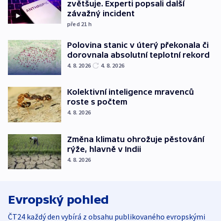
zvětšuje. Experti popsali další
závažný incident
před 21
h
Polovina stanic v úterý překonala či
dorovnala absolutní teplotní rekord
4. 8. 2026
4. 8. 2026
Kolektivní inteligence mravenců
roste s počtem
4. 8. 2026
Změna klimatu ohrožuje pěstování
rýže, hlavně v Indii
4. 8. 2026
Evropský pohled
ČT24 každý den vybírá z obsahu publikovaného evropskými