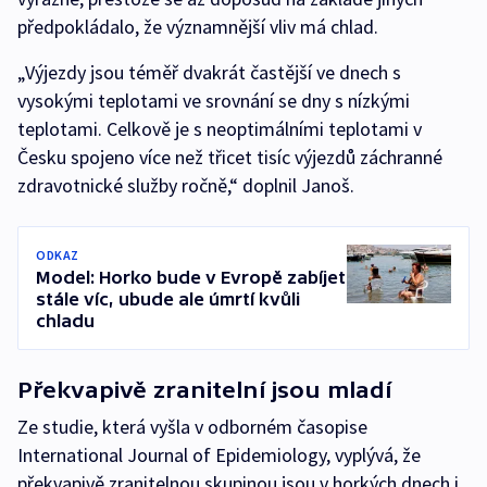
předpokládalo, že významnější vliv má chlad.
„Výjezdy jsou téměř dvakrát častější ve dnech s
vysokými teplotami ve srovnání se dny s nízkými
teplotami. Celkově je s neoptimálními teplotami v
Česku spojeno více než třicet tisíc výjezdů záchranné
zdravotnické služby ročně,“ doplnil Janoš.
ODKAZ
Model: Horko bude v Evropě zabíjet
stále víc, ubude ale úmrtí kvůli
chladu
Překvapivě zranitelní jsou mladí
Ze studie, která vyšla v odborném časopise
International Journal of Epidemiology, vyplývá, že
překvapivě zranitelnou skupinou jsou v horkých dnech i