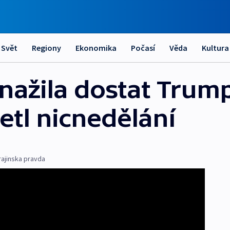
Svět
Regiony
Ekonomika
Počasí
Věda
Kultura
snažila dostat Trum
četl nicnedělání
rajinska pravda