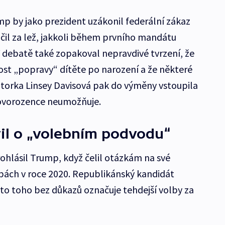
mp by jako prezident uzákonil federální zákaz
ačil za lež, jakkoli během prvního mandátu
 debatě také zopakoval nepravdivé tvrzení, že
t „popravy“ dítěte po narození a že některé
torka Linsey Davisová pak do výměny vstoupila
 novorozence neumožňuje.
il o „volebním podvodu“
ohlásil Trump, když čelil otázkám na své
bách v roce 2020. Republikánský kandidát
to toho bez důkazů označuje tehdejší volby za