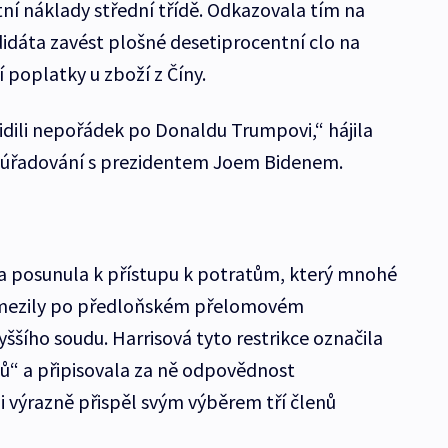
otní náklady střední třídě. Odkazovala tím na
dáta zavést plošné desetiprocentní clo na
 poplatky u zboží z Číny.
lidili nepořádek po Donaldu Trumpovi,“ hájila
é úřadování s prezidentem Joem Bidenem.
 posunula k přístupu k potratům, který mnohé
omezily po předloňském přelomovém
ššího soudu. Harrisová tyto restrikce označila
ů“ a připisovala za ně odpovědnost
ji výrazně přispěl svým výběrem tří členů