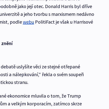
podobně jako její otec. Donald Harris byl dříve
niverzitě a jeho tvorbu s marxismem nedávno
mist, podle
webu
PolitiFact je však u Harrisové
 znění
e debatě uslyšíte věci ze stejné otřepané
ěnosti a nálepkování,“ řekla o svém soupeři
tickou stranu.
vané ekonomice mluvila o tom, že Trump
ářům a velkým korporacím, zatímco skrze