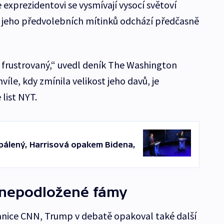
e exprezidentovi se vysmívají vysocí světoví
 z jeho předvolebních mítinků odchází předčasně
é frustrovaný,“ uvedl deník The Washington
hvíle, kdy zmínila velikost jeho davů, je
list NYT.
pálený, Harrisová opakem Bidena,
í nepodložené fámy
anice CNN, Trump v debatě opakoval také další