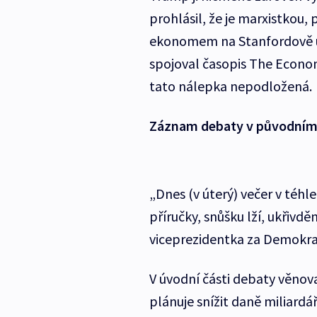
prohlásil, že je marxistkou, 
ekonomem na Stanfordově u
spojoval časopis The Econo
tato nálepka nepodložená.
Záznam debaty v původním
„Dnes (v úterý) večer v téhl
příručky, snůšku lží, ukřivd
viceprezidentka za Demokra
V úvodní části debaty věno
plánuje snížit daně miliard