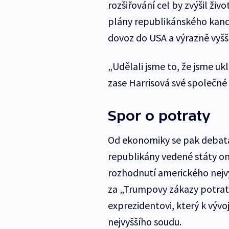
rozšiřování cel by zvýšil živ
plány republikánského kandi
dovoz do USA a výrazně vyšší
„Udělali jsme to, že jsme uk
zase Harrisová své společn
Spor o potraty
Od ekonomiky se pak debata
republikány vedené státy 
rozhodnutí amerického nejvy
za „Trumpovy zákazy potrat
exprezidentovi, který k vývo
nejvyššího soudu.