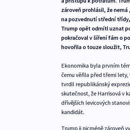
a přístupu k potratům. Tru
zároveň prohlásil, že nemá 
na pozvednutí střední tříd
Trump opět odmítl uznat po
pokračoval v šíření fám o p
hovořila o touze sloužit, T
Ekonomika byla prvním tém
čemu věřila před třemi lety, 
tvrdil republikánský exprezi
skutečnost, že Harrisová v 
dřívějších levicových stanovi
kandidát.
Trump ji nicméně zároveň vyk