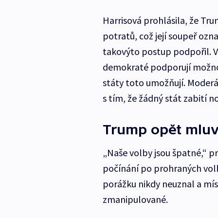
Harrisová prohlásila, že Tru
potratů, což její soupeř ozn
takovýto postup podpořil. V
demokraté podporují možnos
státy toto umožňují. Moderá
s tím, že žádný stát zabití
Trump opět mluv
„Naše volby jsou špatné,“ pr
počínání po prohraných vol
porážku nikdy neuznal a mís
zmanipulované.