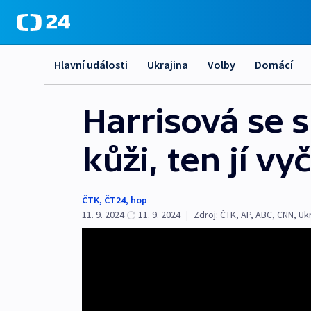
Hlavní události
Ukrajina
Volby
Domácí
Harrisová se 
kůži, ten jí vy
ČTK
,
ČT24
,
hop
11. 9. 2024
11. 9. 2024
|
Zdroj:
ČTK
,
AP
,
ABC
,
CNN
,
Uk