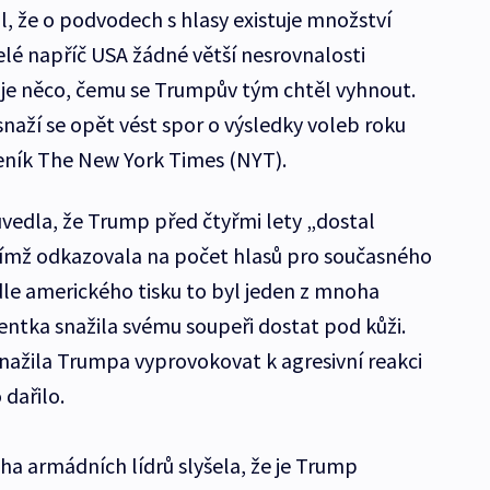
il, že o podvodech s hlasy existuje množství
telé napříč USA žádné větší nesrovnalosti
je, je něco, čemu se Trumpův tým chtěl vyhnout.
naží se opět vést spor o výsledky voleb roku
eník The New York Times (NYT).
 uvedla, že Trump před čtyřmi lety „dostal
 čímž odkazovala na počet hlasů pro současného
le amerického tisku to byl jeden z mnoha
ntka snažila svému soupeři dostat pod kůži.
ažila Trumpa vyprovokovat k agresivní reakci
 dařilo.
ha armádních lídrů slyšela, že je Trump