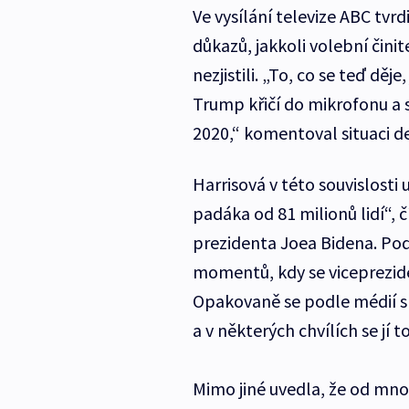
Ve vysílání televize ABC tvrd
důkazů, jakkoli volební čini
nezjistili. „To, co se teď dě
Trump křičí do mikrofonu a s
2020,“ komentoval situaci d
Harrisová v této souvislosti
padáka od 81 milionů lidí“,
prezidenta Joea Bidena. Pod
momentů, kdy se viceprezide
Opakovaně se podle médií sn
a v některých chvílích se jí to
Mimo jiné uvedla, že od mno