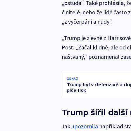
„ostuda“. Také prohlásila, ž
činitelé, nebo že lidé často
„z vyčerpání a nudy“.
„Trump je zjevně z Harrisov
Post. „Začal klidně, ale od c
naštvaný,“ poznamenal zase 
ODKAZ
Trump byl v defenzivě a do
píše tisk
Trump šířil dalš
Jak
upozornila
například st