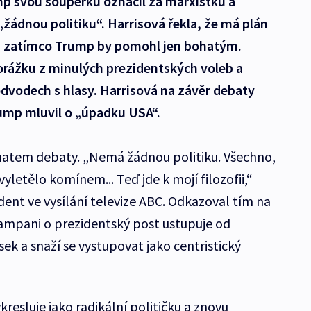
mp svou soupeřku označil za marxistku a
„žádnou politiku“. Harrisová řekla, že má plán
y, zatímco Trump by pomohl jen bohatým.
rážku z minulých prezidentských voleb a
odvodech s hlasy. Harrisová na závěr debaty
rump mluvil o „úpadku USA“.
atem debaty. „Nemá žádnou politiku. Všechno,
vyletělo komínem... Teď jde k mojí filozofii,“
dent ve vysílání televize ABC. Odkazoval tím na
kampani o prezidentský post ustupuje od
sek a snaží se vystupovat jako centristický
resluje jako radikální političku a znovu