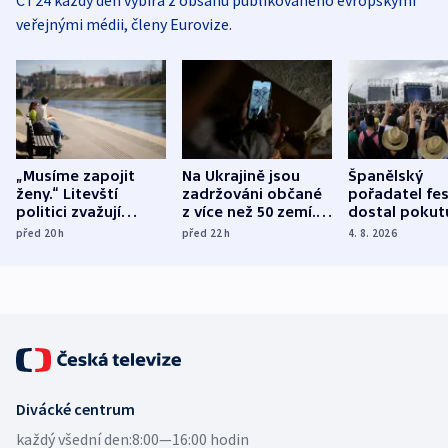
veřejnými médii, členy Eurovize.
„Musíme zapojit
Na Ukrajině jsou
Španělský
ženy.“ Litevští
zadržováni občané
pořadatel fes
politici zvažují
z více než 50 zemí.
dostal pokut
dohodu o
Bojovali na straně
nekalé prakti
před 20
h
před 22
h
4. 8. 2026
demografii
Ruska
Divácké centrum
každý všední den:
8:00—16:00 hodin