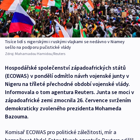
Tisíce lidí s nigerskými i ruskými vlajkami se nedávno v Niamey
sešlo na podporu pučistické vlády
Zdroj:
Mahamadou Hamidou/Reuters
Hospodářské společenství západoafrických států
(ECOWAS) v pondělí odmítlo návrh vojenské junty v
Nigeru na tříleté přechodné období vojenské vlády.
Informovala o tom agentura Reuters. Junta se moci v
západoafrické zemi zmocnila 26. července svržením
demokraticky zvoleného prezidenta Mohameda
Bazouma.
Komisař ECOWAS pro politické záležitosti, mír a