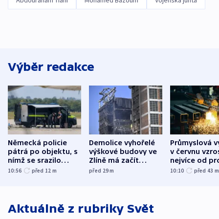
Abdouraham Tiani
Mohamed Bazoum
Vojenská junta
Výběr redakce
Německá policie
Demolice vyhořelé
Průmyslová v
pátrá po objektu, s
výškové budovy ve
v červnu vzro
nímž se srazilo
Zlíně má začít
nejvíce od pr
letadlo u lipského
odpoledne
10:56
před 12
m
před 29
m
10:10
před 43
letiště
Aktuálně z rubriky
Svět