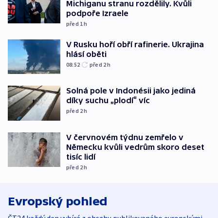
Michiganu stranu rozdělily. Kvůli
podpoře Izraele
před 1
h
V Rusku hoří obří rafinerie. Ukrajina
hlásí oběti
08:52
před 2
h
Solná pole v Indonésii jako jediná
díky suchu „plodí“ víc
před 2
h
V červnovém týdnu zemřelo v
Německu kvůli vedrům skoro deset
tisíc lidí
před 2
h
Evropský pohled
ČT24 každý den vybírá z obsahu publikovaného evropskými