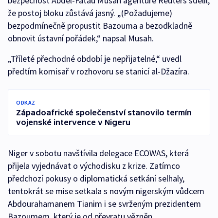
bezpečnost Abdel-Fatau Musah agentuře Reuters sdělil,
že postoj bloku zůstává jasný. „(Požadujeme)
bezpodmínečně propustit Bazouma a bezodkladně
obnovit ústavní pořádek,“ napsal Musah.
„Tříleté přechodné období je nepřijatelné,“ uvedl
předtím komisař v rozhovoru se stanicí al-Džazíra.
ODKAZ
Západoafrické společenství stanovilo termín
vojenské intervence v Nigeru
Niger v sobotu navštívila delegace ECOWAS, která
přijela vyjednávat o východisku z krize. Zatímco
předchozí pokusy o diplomatická setkání selhaly,
tentokrát se mise setkala s novým nigerským vůdcem
Abdourahamanem Tianim i se svrženým prezidentem
Bazoumem, který je od převratu vězněn.