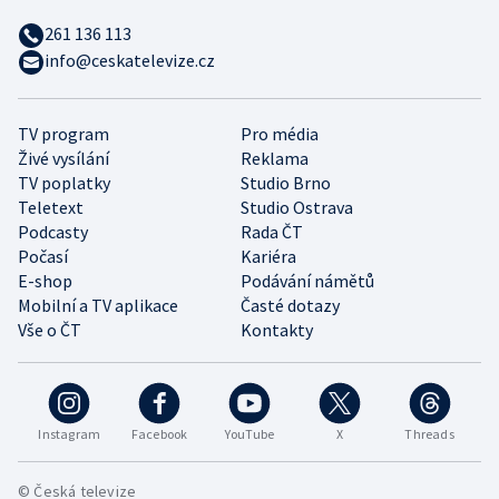
261 136 113
info@ceskatelevize.cz
TV program
Pro média
Živé vysílání
Reklama
TV poplatky
Studio Brno
Teletext
Studio Ostrava
Podcasty
Rada ČT
Počasí
Kariéra
E-shop
Podávání námětů
Mobilní a TV aplikace
Časté dotazy
Vše o ČT
Kontakty
Instagram
Facebook
YouTube
X
Threads
© Česká televize