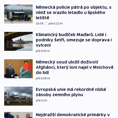
Německá policie pátrá po objektu, s
nímž se srazilo letadlo u lipského
letiště
10:56
před 12
m
Klimatický budíček Maďarů. Lidé i
podniky šetří, omezuje se doprava i
svícení
před 50
m
Německý soud uložil doživotí
Afghánci, který loni najel v Mnichově
do lidí
před 58
m
Evropská unie má rekordně nízké
zásoby zemního plynu
před 1
h
Nejdražší demokratické primárky v