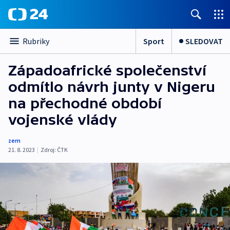
Sport
SLEDOVAT
Rubriky
Západoafrické společenství
odmítlo návrh junty v Nigeru
na přechodné období
vojenské vlády
zem
21. 8. 2023
|
Zdroj:
ČTK