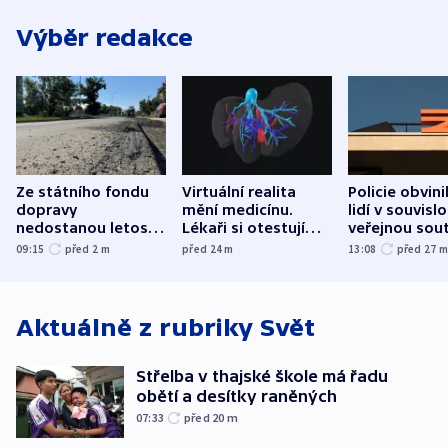
Výběr redakce
Ze státního fondu
Virtuální realita
Policie obvini
dopravy
mění medicínu.
lidí v souvislo
nedostanou letos
Lékaři si otestují
veřejnou sout
kraje na silnice ani
každý řez, říká
Správy železn
09:15
před 2
m
před 24
m
13:08
před 27
korunu, řekl Půta
český expert
Aktuálně z rubriky
Svět
Střelba v thajské škole má řadu
obětí a desítky raněných
07:33
před 20
m