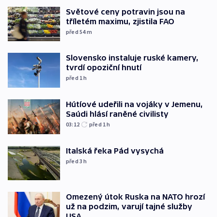
Světové ceny potravin jsou na
tříletém maximu, zjistila FAO
před 54
m
Slovensko instaluje ruské kamery,
tvrdí opoziční hnutí
před 1
h
Hútíové udeřili na vojáky v Jemenu,
Saúdi hlásí raněné civilisty
03:12
před 1
h
Italská řeka Pád vysychá
před 3
h
Omezený útok Ruska na NATO hrozí
už na podzim, varují tajné služby
USA