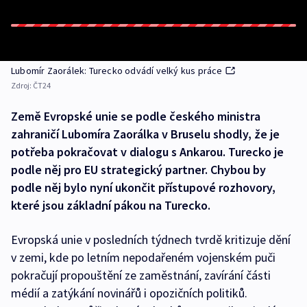
Lubomír Zaorálek: Turecko odvádí velký kus práce
Zdroj:
ČT24
Země Evropské unie se podle českého ministra
zahraničí Lubomíra Zaorálka v Bruselu shodly, že je
potřeba pokračovat v dialogu s Ankarou. Turecko je
podle něj pro EU strategický partner. Chybou by
podle něj bylo nyní ukončit přístupové rozhovory,
které jsou základní pákou na Turecko.
Evropská unie v posledních týdnech tvrdě kritizuje dění
v zemi, kde po letním nepodařeném vojenském puči
pokračují propouštění ze zaměstnání, zavírání části
médií a zatýkání novinářů i opozičních politiků.