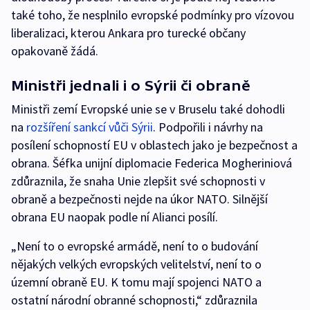
také toho, že nesplnilo evropské podmínky pro vízovou
liberalizaci, kterou Ankara pro turecké občany
opakovaně žádá.
Ministři jednali i o Sýrii či obraně
Ministři zemí Evropské unie se v Bruselu také dohodli
na
rozšíření sankcí vůči Sýrii
. Podpořili i návrhy na
posílení schopností EU v oblastech jako je bezpečnost a
obrana. Šéfka unijní diplomacie Federica Mogheriniová
zdůraznila, že snaha Unie zlepšit své schopnosti v
obraně a bezpečnosti nejde na úkor NATO. Silnější
obrana EU naopak podle ní Alianci posílí.
„Není to o evropské armádě, není to o budování
nějakých velkých evropských velitelství, není to o
územní obraně EU. K tomu mají spojenci NATO a
ostatní národní obranné schopnosti,“ zdůraznila