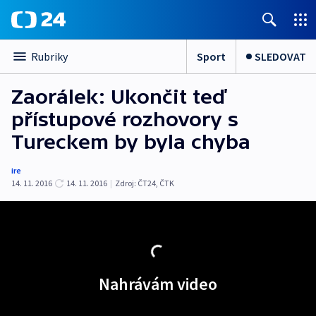
Sport
SLEDOVAT
Rubriky
Zaorálek: Ukončit teď
přístupové rozhovory s
Tureckem by byla chyba
ire
14. 11. 2016
14. 11. 2016
|
Zdroj:
ČT24, ČTK
Nahrávám video