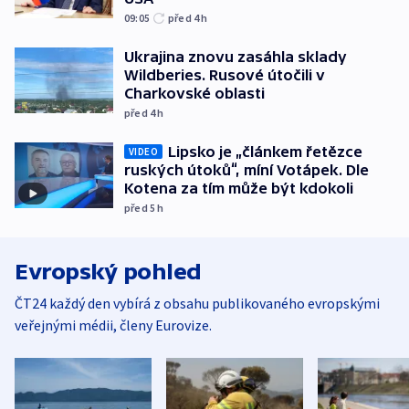
09:05
před 4
h
Ukrajina znovu zasáhla sklady
Wildberies. Rusové útočili v
Charkovské oblasti
před 4
h
Lipsko je „článkem řetězce
VIDEO
ruských útoků“, míní Votápek. Dle
Kotena za tím může být kdokoli
před 5
h
Evropský pohled
ČT24 každý den vybírá z obsahu publikovaného evropskými
veřejnými médii, členy Eurovize.