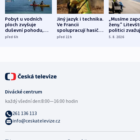
Pobyt u vodních
Jiný jazyk i technika.
„Musíme zapo
ploch zvyšuje
Ve Francii
ženy.“ Litevšt
duševní pohodu,
spolupracují hasiči z
politici zvažuj
ukázala
různých zemí
dohodu o
před 6
h
před 22
h
5. 8. 2026
mezinárodní studie
demografii
Divácké centrum
každý všední den:
8:00—16:00 hodin
261 136 113
info@ceskatelevize.cz