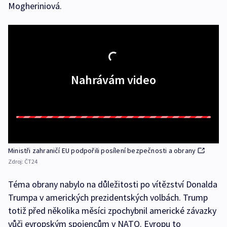
Mogheriniová.
Nahrávám video
Ministři zahraničí EU podpořili posílení bezpečnosti a obrany
Zdroj:
ČT24
Téma obrany nabylo na důležitosti po vítězství Donalda
Trumpa v amerických prezidentských volbách. Trump
totiž před několika měsíci zpochybnil americké závazky
vůči evropským spojencům v NATO. Evropu to