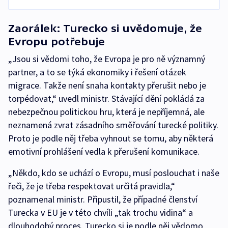
Zaorálek: Turecko si uvědomuje, že
Evropu potřebuje
„Jsou si vědomi toho, že Evropa je pro ně významný
partner, a to se týká ekonomiky i řešení otázek
migrace. Takže není snaha kontakty přerušit nebo je
torpédovat,“ uvedl ministr. Stávající dění pokládá za
nebezpečnou politickou hru, která je nepříjemná, ale
neznamená zvrat zásadního směřování turecké politiky.
Proto je podle něj třeba vyhnout se tomu, aby některá
emotivní prohlášení vedla k přerušení komunikace.
„Někdo, kdo se uchází o Evropu, musí poslouchat i naše
řeči, že je třeba respektovat určitá pravidla,“
poznamenal ministr. Připustil, že případné členství
Turecka v EU je v této chvíli „tak trochu vidina“ a
dlouhodobý proces. Turecko si je podle něj vědomo