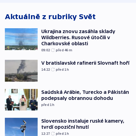
Aktuálně z rubriky
Svět
Ukrajina znovu zasáhla sklady
Wildberries. Rusové útočili v
Charkovské oblasti
09:02
před 46
m
V bratislavské rafinerii Slovnaft hoří
14:22
před 1
h
Saúdská Arábie, Turecko a Pákistán
podepsaly obrannou dohodu
před 1
h
Slovensko instaluje ruské kamery,
tvrdí opoziční hnutí
12:27
před 1
h