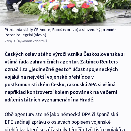
Předseda vlády ČR Andrej Babiš (vpravo) a slovenský premiér
Peter Pellegrini (vlevo)
Zdroj:
CŤK/Roman Vondrouš
Českých oslav stého výročí vzniku Československa si
všímá řada zahraničních agentur. Zatímco Reuters
označil za „jedinečné gesto“ účast spojeneckých
vojáků na největší vojenské přehlídce v
postkomunistickém Česku, rakouská APA si všímá
například kontroverzí kolem pozvánek na večerní
udílení státních vyznamenání na Hradě.
Obě agentury stejně jako německá DPA či španělská
EFE začínají zprávu o oslavách popisem vojenské
přehlídky, které se zúčastnily téměř čtyři tisíce vojáků a