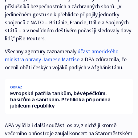
příslušníků bezpečnostních a záchranných sborů. „V
jedinečném gestu se k přehlídce připojily jednotky
spojenců z NATO – Británie, Francie, Itálie a Spojených
států – a v nevlídném deštivém počasí ji sledovaly davy
lidí,“ píše Reuters.
Všechny agentury zaznamenaly
účast amerického
ministra obrany Jamese Mattise
a DPA zdůraznila, že
ocenil oběti českých vojáků padlých v Afghánistánu.
ODKAZ
Evropská patřila tankům, bévépéčkům,
hasičům a sanitkám. Přehlídka připomíná
jubileum republiky
APA vylíčila i další součásti oslav, z nichž ji kromě
večerního ohňostroje zaujal koncert na Staroměstském