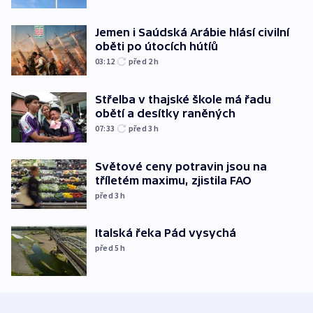
Jemen i Saúdská Arábie hlásí civilní
oběti po útocích hútíů
03:12
před 2
h
Střelba v thajské škole má řadu
obětí a desítky raněných
07:33
před 3
h
Světové ceny potravin jsou na
tříletém maximu, zjistila FAO
před 3
h
Italská řeka Pád vysychá
před 5
h