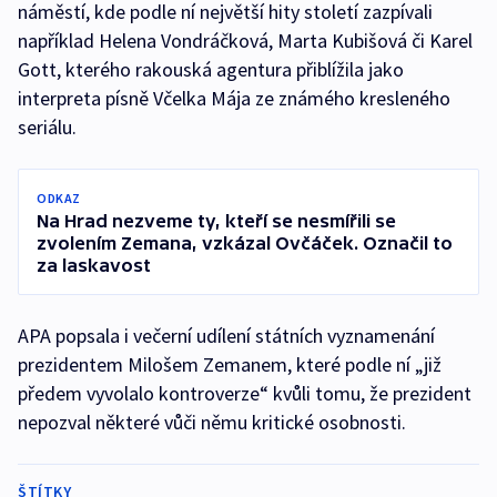
náměstí, kde podle ní největší hity století zazpívali
například Helena Vondráčková, Marta Kubišová či Karel
Gott, kterého rakouská agentura přiblížila jako
interpreta písně Včelka Mája ze známého kresleného
seriálu.
ODKAZ
Na Hrad nezveme ty, kteří se nesmířili se
zvolením Zemana, vzkázal Ovčáček. Označil to
za laskavost
APA popsala i večerní udílení státních vyznamenání
prezidentem Milošem Zemanem, které podle ní „již
předem vyvolalo kontroverze“ kvůli tomu, že prezident
nepozval některé vůči němu kritické osobnosti.
ŠTÍTKY