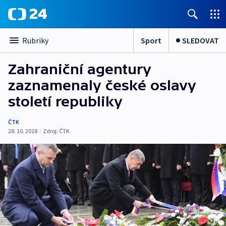
Sport
SLEDOVAT
Rubriky
Zahraniční agentury
zaznamenaly české oslavy
století republiky
ČTK
28. 10. 2018
|
Zdroj:
ČTK