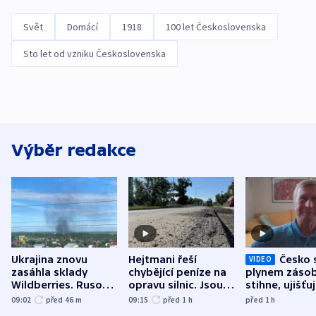
Svět
Domácí
1918
100 let Československa
Sto let od vzniku Československa
Výběr redakce
Ukrajina znovu
Hejtmani řeší
Česko 
VIDEO
zasáhla sklady
chybějící peníze na
plynem zásob
Wildberries. Rusové
opravu silnic. Jsou
stihne, ujišťu
útočili v Charkovské
nenárokové, namítá
expert. Sníže
09:02
před 46
m
09:15
před 1
h
před 1
h
oblasti
ministerstvo
však slíbit ne