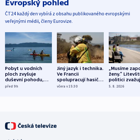
Evropský pohled
ČT24 každý den vybírá z obsahu publikovaného evropskými
veřejnými médii, členy Eurovize.
Pobyt u vodních
Jiný jazyk i technika.
„Musíme zapo
ploch zvyšuje
Ve Francii
ženy.“ Litevšt
duševní pohodu,
spolupracují hasiči z
politici zvažuj
ukázala
různých zemí
dohodu o
před 9
h
včera v 15:30
5. 8. 2026
mezinárodní studie
demografii