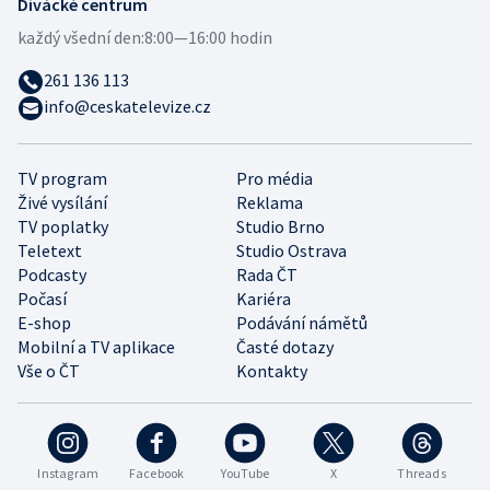
Divácké centrum
každý všední den:
8:00—16:00 hodin
261 136 113
info@ceskatelevize.cz
TV program
Pro média
Živé vysílání
Reklama
TV poplatky
Studio Brno
Teletext
Studio Ostrava
Podcasty
Rada ČT
Počasí
Kariéra
E-shop
Podávání námětů
Mobilní a TV aplikace
Časté dotazy
Vše o ČT
Kontakty
Instagram
Facebook
YouTube
X
Threads