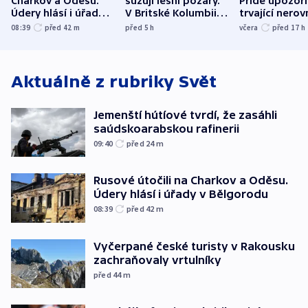
Charkov a Oděsu.
sužují lesní požáry.
Pride upozorň
Údery hlásí i úřady v
V Britské Kolumbii
trvající nerov
Bělgorodu
evakuovali tisíce lidí
společensko
08:39
před 42
m
před 5
h
včera
před 17
h
atmosféru
Aktuálně z rubriky
Svět
Jemenští hútíové tvrdí, že zasáhli
saúdskoarabskou rafinerii
09:40
před 24
m
Rusové útočili na Charkov a Oděsu.
Údery hlásí i úřady v Bělgorodu
08:39
před 42
m
Vyčerpané české turisty v Rakousku
zachraňovaly vrtulníky
před 44
m