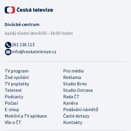
Divácké centrum
každý všední den:
8:00—16:00 hodin
261 136 113
info@ceskatelevize.cz
TV program
Pro média
Živé vysílání
Reklama
TV poplatky
Studio Brno
Teletext
Studio Ostrava
Podcasty
Rada ČT
Počasí
Kariéra
E-shop
Podávání námětů
Mobilní a TV aplikace
Časté dotazy
Vše o ČT
Kontakty