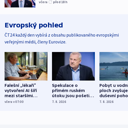
včera
před 18
h
Evropský pohled
ČT24 každý den vybírá z obsahu publikovaného evropskými
veřejnými médii, členy Eurovize.
Falešní „lékaři“
Spekulace o
Pobyt u vodn
vytvoření AI šíří
přímém ruském
ploch zvyšuje
mezi staršími
útoku jsou pošetilé,
duševní poho
Poláky nebezpečné
míní estonský
ukázala
včera v 07:00
7. 8. 2026
7. 8. 2026
zdravotní rady
bezpečnostní
mezinárodní 
expert