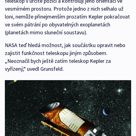
teleskop v určité pozici a kontrolují jeho orientaci ve
vesmírném prostoru. Protože jedno z nich selhalo už
loni, nemůže přinejmenším prozatím Kepler pokračovat
ve svém pátrání po obyvatelných exoplanetách
(planetách mimo sluneční soustavu).
NASA teď hledá možnost, jak součástku opravit nebo
zajistit funkčnost teleskopu jiným způsobem.
„Neoznačil bych ještě zatím teleskop Kepler za
vyřízený,“ uvedl Grunsfeld.