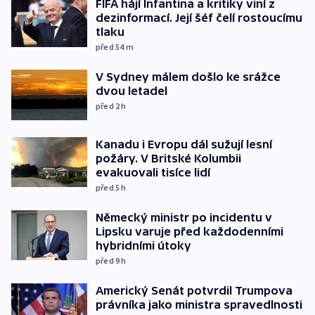
FIFA hájí Infantina a kritiky viní z
dezinformací. Její šéf čelí rostoucímu
tlaku
před 54
m
V Sydney málem došlo ke srážce
dvou letadel
před 2
h
Kanadu i Evropu dál sužují lesní
požáry. V Britské Kolumbii
evakuovali tisíce lidí
před 5
h
Německý ministr po incidentu v
Lipsku varuje před každodenními
hybridními útoky
před 9
h
Americký Senát potvrdil Trumpova
právníka jako ministra spravedlnosti