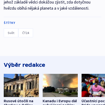
jehož základě vědci dokážou zjistit, zda dotyčnou
hvězdu obíhá nějaká planeta a v jaké vzdálenosti.
ŠTÍTKY
Svět
ČT24
Výběr redakce
Rusové útočili na
Kanadu i Evropu dál
Účastníci po