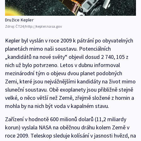
Družice Kepler
Zdroj:
ČT24/http://kepler.nasa.gov
Kepler byl vyslán v roce 2009 k pátrání po obyvatelných
planetách mimo naši soustavu. Potenciálních
„kandidátů na nové světy“ objevil dosud 2 740, 105 z
nich už bylo potvrzeno. Letos v dubnu informoval
mezinárodní tým o objevu dvou planet podobných
Zemi, které jsou nejvážnějšími kandidáty na život mimo
sluneční soustavu. Obě exoplanety jsou přibližně stejně
velké, o něco větší než Země, zřejmě složené z hornin a
mohla by na nich být voda v kapalném stavu.
Zařízení v hodnotě 600 milionů dolarů (11,2 miliardy
korun) vyslala NASA na oběžnou dráhu kolem Země v
roce 2009. Teleskop sleduje kolísání v jasnosti hvězd, na