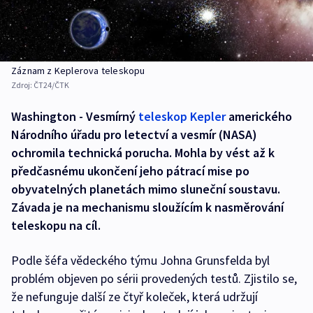
Záznam z Keplerova teleskopu
Zdroj:
ČT24/ČTK
Washington - Vesmírný
teleskop Kepler
amerického
Národního úřadu pro letectví a vesmír (NASA)
ochromila technická porucha. Mohla by vést až k
předčasnému ukončení jeho pátrací mise po
obyvatelných planetách mimo sluneční soustavu.
Závada je na mechanismu sloužícím k nasměrování
teleskopu na cíl.
Podle šéfa vědeckého týmu Johna Grunsfelda byl
problém objeven po sérii provedených testů. Zjistilo se,
že nefunguje další ze čtyř koleček, která udržují