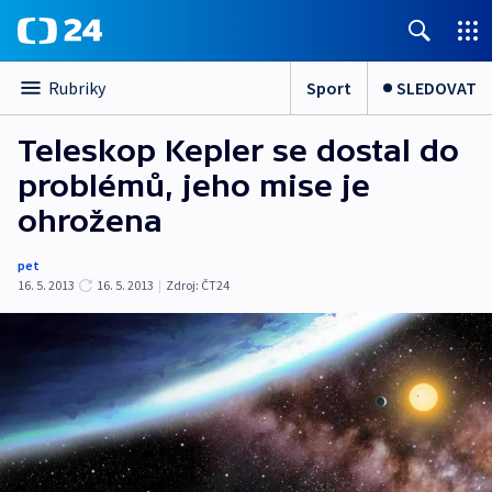
Sport
SLEDOVAT
Rubriky
Teleskop Kepler se dostal do
problémů, jeho mise je
ohrožena
pet
16. 5. 2013
16. 5. 2013
|
Zdroj:
ČT24