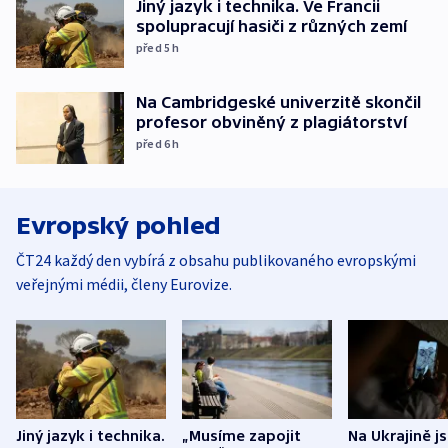
Jiný jazyk i technika. Ve Francii
spolupracují hasiči z různých zemí
před 5
h
Na Cambridgeské univerzitě skončil
profesor obviněný z plagiátorství
před 6
h
Evropský pohled
ČT24 každý den vybírá z obsahu publikovaného evropskými
veřejnými médii, členy Eurovize.
Jiný jazyk i technika.
„Musíme zapojit
Na Ukrajině j