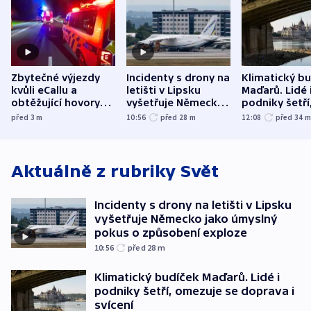
Zbytečné výjezdy
Incidenty s drony na
Klimatický b
kvůli eCallu a
letišti v Lipsku
Maďarů. Lidé 
obtěžující hovory
vyšetřuje Německo
podniky šetří
zdržují záchranáře
jako úmyslný pokus
omezuje se d
před 3
m
10:56
před 28
m
12:08
před 34
o způsobení
i svícení
exploze
Aktuálně z rubriky
Svět
Incidenty s drony na letišti v Lipsku
vyšetřuje Německo jako úmyslný
pokus o způsobení exploze
10:56
před 28
m
Klimatický budíček Maďarů. Lidé i
podniky šetří, omezuje se doprava i
svícení