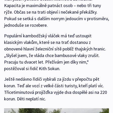
Kapacita je maximálně patnáct osob – nebo tři tuny
rýže. Občas se na trati objeví i nečekané překážky.
Pokud se setká s dalším norrym jedoucím v protisměru,
jednoduše se rozebere.
Populární kambodžský vláček má teď ustoupit
klasickým vlakům, které se na trať dostanou z
obnovené hlavní železniční sítě poblíž thajských hranic.
„Slyšel jsem, že vláda chce bambusové vlaky zrušit.
Pracuju tu dvacet let. Přežívám jen díky nim,“
postěžoval si řidič Kith Sokun.
Ještě nedávno řidiči vybírali za jízdu v přepočtu pět
korun. Teď ale vozí z velké části turisty, kteří platí víc.
Třicetiminutová projížďka vyjde dva dospělé asi na 220
korun. Děti neplatí nic.