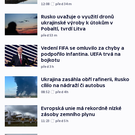
12:08
před 34
m
Rusko uvažuje o využití dronů
ukrajinské výroby k útokům v
Pobaltí, tvrdí Litva
před 53
m
Vedení FIFA se omluvilo za chyby a
podpořilo Infantina. UEFA trvá na
bojkotu
před 3
h
Ukrajina zasáhla obří rafinerii, Rusko
cílilo na nádraží či autobus
08:52
před 4
h
Evropská unie má rekordně nízké
zásoby zemního plynu
11:23
před 5
h