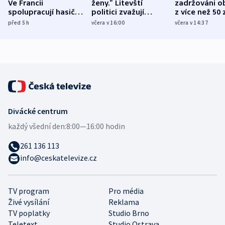
Ve Francii
ženy.“ Litevští
zadržováni o
spolupracují hasiči z
politici zvažují
z více než 50 
různých zemí
dohodu o
Bojovali na s
před 5
h
včera v 16:00
včera v 14:37
demografii
Ruska
Divácké centrum
každý všední den:
8:00—16:00 hodin
261 136 113
info@ceskatelevize.cz
TV program
Pro média
Živé vysílání
Reklama
TV poplatky
Studio Brno
Teletext
Studio Ostrava