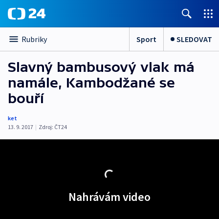
Sport
SLEDOVAT
Rubriky
Slavný bambusový vlak má
namále, Kambodžané se
bouří
ket
13. 9. 2017
|
Zdroj:
ČT24
Nahrávám video