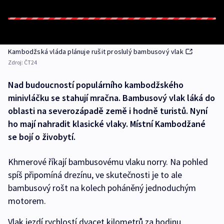
Kambodžská vláda plánuje rušit proslulý bambusový vlak
Zdroj:
ČT24
Nad budoucností populárního kambodžského
minivláčku se stahují mračna. Bambusový vlak láká do
oblasti na severozápadě země i hodně turistů. Nyní
ho mají nahradit klasické vlaky. Místní Kambodžané
se bojí o živobytí.
Khmerové říkají bambusovému vlaku norry. Na pohled
spíš připomíná drezínu, ve skutečnosti je to ale
bambusový rošt na kolech poháněný jednoduchým
motorem.
Vlak jezdí rychlostí dvacet kilometrů za hodinu.