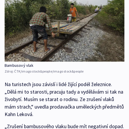
Bambusový vlak
Zdroj:
ČTK/imago stock&people/imago stock&people
Na turistech jsou závislí i lidé žijící podél železnice.
„Dělá mi to starosti, pracuju tady a vydělávám si tak na
živobytí. Musím se starat o rodinu. Ze zrušení vlaků
mám strach,“ uvedla prodavačka uměleckých předmětů
Kahn Leková.
„Zrušení bambusového vlaku bude mít negativní dopad.