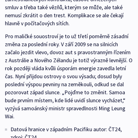
smluv a třeba také vězňů, kterým se může, ale také
nemusí zkrátit o den trest. Komplikace se ale čekají
hlavně v počítačových sítích.
Pro maličké souostroví je to už třetí poměrně zásadní
změna za poslední roky. V září 2009 se na silnicích
začalo jezdit vlevo, dovoz aut s pravostranným řízením
z Austrálie a Nového Zélandu je totiž výrazně levnější. O
rok později vláda kvůli úsporám energie zavedla letní
čas. Nyní přijdou ostrovy o svou výsadu; dosud byly
poslední výspou pevniny na zeměkouli, odkud se dal
pozorovat západ slunce. „Pojďme to změnit. Samoa
bude prvním místem, kde lidé uvidí slunce vycházet,“
vyzývá samoánský ministr spravedlnosti Ming Leung
Wai.
Datová hranice v západním Pacifiku autor: ČT24,
zdroj: ČT24