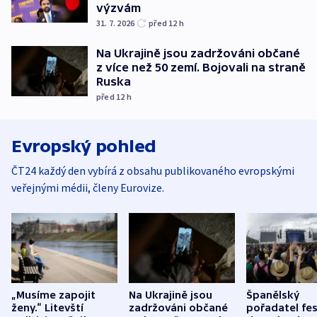
výzvám
31. 7. 2026
před 12
h
Na Ukrajině jsou zadržováni občané
z více než 50 zemí. Bojovali na straně
Ruska
před 12
h
Evropský pohled
ČT24 každý den vybírá z obsahu publikovaného evropskými
veřejnými médii, členy Eurovize.
„Musíme zapojit
Na Ukrajině jsou
Španělský
ženy.“ Litevští
zadržováni občané
pořadatel fes