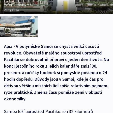
Veřejné hodiny v Samoi
Zdroj:
ČT24
Apia - V polynéské Samoi se chystá velká časová
revoluce. Obyvatelé malého souostroví uprostřed
Pacifiku se dobrovolně připraví o jeden den života. Na
konci letošního roku z jejich kalendáře zmizí 30.
prosinec a ručičky hodinek si pomyslně posunou o 24
hodin dopředu. Důvody jsou v Samoi, kde je čas pro
drtivou většinu místních lidí spíše relativním pojmem,
ryze praktické. Změna času pomůže zemi v oblasti
ekonomiky.
Samoa leží uprostřed Pacifiku, jen 32 kilometrů