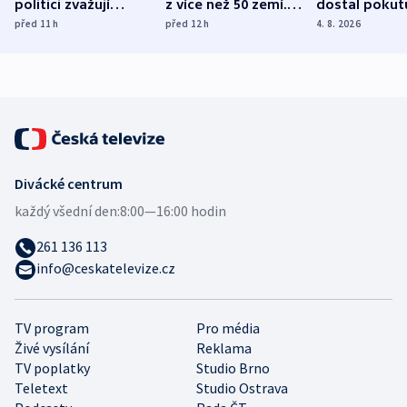
politici zvažují
z více než 50 zemí.
dostal pokut
dohodu o
Bojovali na straně
nekalé prakti
před 11
h
před 12
h
4. 8. 2026
demografii
Ruska
Divácké centrum
každý všední den:
8:00—16:00 hodin
261 136 113
info@ceskatelevize.cz
TV program
Pro média
Živé vysílání
Reklama
TV poplatky
Studio Brno
Teletext
Studio Ostrava