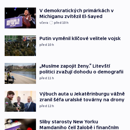
V demokratických primárkách v
Michiganu zvítězil El-Sayed
včera
před 10
h
Putin vyměnil klíčové velitele vojsk
před 10
h
„Musíme zapojit ženy.“ Litevští
politici zvažují dohodu o demografii
před 11
h
Výbuch auta u Jekatěrinburgu vážně
zranil šéfa uralské továrny na drony
před 12
h
Sliby starosty New Yorku
Mamdaniho čelí žalobě i finančním