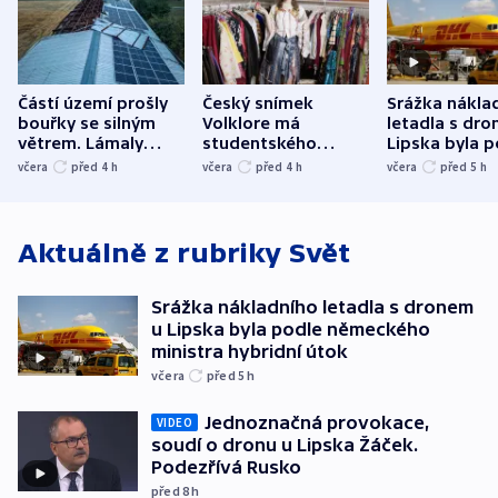
Částí území prošly
Český snímek
Srážka nákla
bouřky se silným
Volklore má
letadla s dr
větrem. Lámaly
studentského
Lipska byla p
stromy a poničily
Oscara, zabojuje o
německého mi
včera
před 4
h
včera
před 4
h
včera
před 5
h
střechu
cenu za krátký film
hybridní útok
Aktuálně z rubriky
Svět
Srážka nákladního letadla s dronem
u Lipska byla podle německého
ministra hybridní útok
včera
před 5
h
Jednoznačná provokace,
VIDEO
soudí o dronu u Lipska Žáček.
Podezřívá Rusko
před 8
h