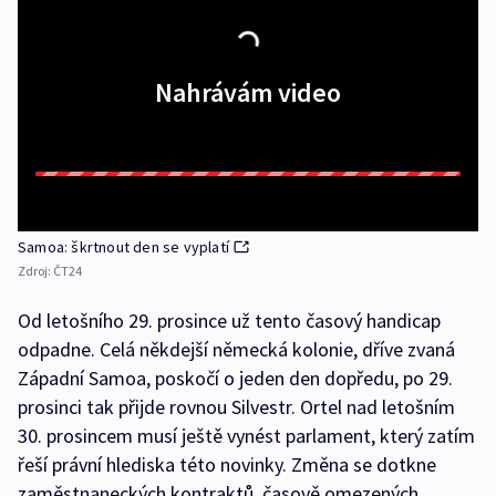
Nahrávám video
Samoa: škrtnout den se vyplatí
Zdroj:
ČT24
Od letošního 29. prosince už tento časový handicap
odpadne. Celá někdejší německá kolonie, dříve zvaná
Západní Samoa, poskočí o jeden den dopředu, po 29.
prosinci tak přijde rovnou Silvestr. Ortel nad letošním
30. prosincem musí ještě vynést parlament, který zatím
řeší právní hlediska této novinky. Změna se dotkne
zaměstnaneckých kontraktů, časově omezených