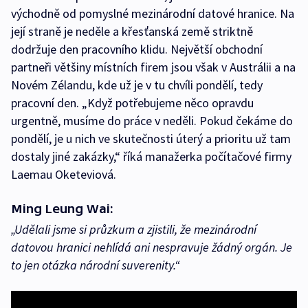
východně od pomyslné mezinárodní datové hranice. Na
její straně je neděle a křesťanská země striktně
dodržuje den pracovního klidu. Největší obchodní
partneři většiny místních firem jsou však v Austrálii a na
Novém Zélandu, kde už je v tu chvíli pondělí, tedy
pracovní den. „Když potřebujeme něco opravdu
urgentně, musíme do práce v neděli. Pokud čekáme do
pondělí, je u nich ve skutečnosti úterý a prioritu už tam
dostaly jiné zakázky,“ říká manažerka počítačové firmy
Laemau Oketeviová.
Ming Leung Wai:
„Udělali jsme si průzkum a zjistili, že mezinárodní
datovou hranici nehlídá ani nespravuje žádný orgán. Je
to jen otázka národní suverenity.“