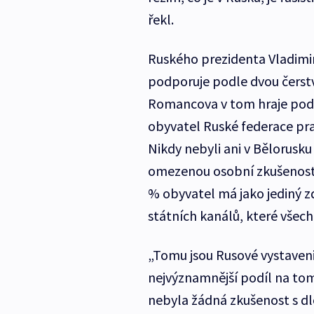
řekl.
Ruského prezidenta Vladimir
podporuje podle dvou čerst
Romancova v tom hraje pods
obyvatel Ruské federace pr
Nikdy nebyli ani v Bělorusk
omezenou osobní zkušenost s
% obyvatel má jako jediný zd
státních kanálů, které všechny
„Tomu jsou Rusové vystaveni
nejvýznamnější podíl na tom
nebyla žádná zkušenost s d