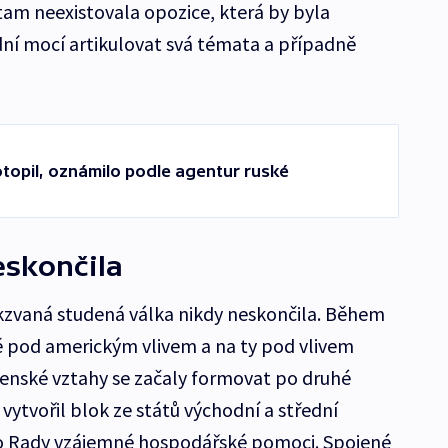
am neexistovala opozice, která by byla
dní mocí artikulovat svá témata a případně
topil, oznámilo podle agentur ruské
eskončila
kzvaná studená válka nikdy neskončila. Během
ě pod americkým vlivem a na ty pod vlivem
enské vztahy se začaly formovat po druhé
 vytvořil blok ze států východní a střední
 do Rady vzájemné hospodářské pomoci. Spojené