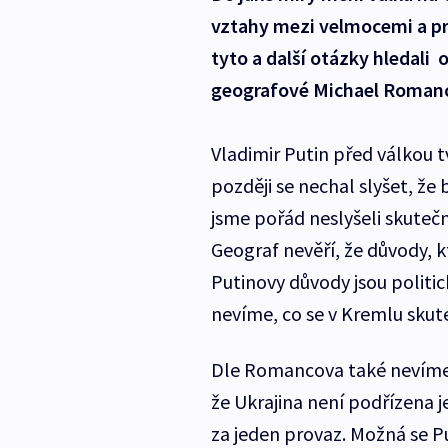
vztahy mezi velmocemi a p
tyto a další otázky hledali
geografové Michael Romanco
Vladimir Putin před válkou tv
později se nechal slyšet, že
jsme pořád neslyšeli skuteč
Geograf nevěří, že důvody, k
Putinovy důvody jsou politi
nevíme, co se v Kremlu skut
Dle Romancova také nevíme, 
že Ukrajina není podřízena 
za jeden provaz. Možná se Pu