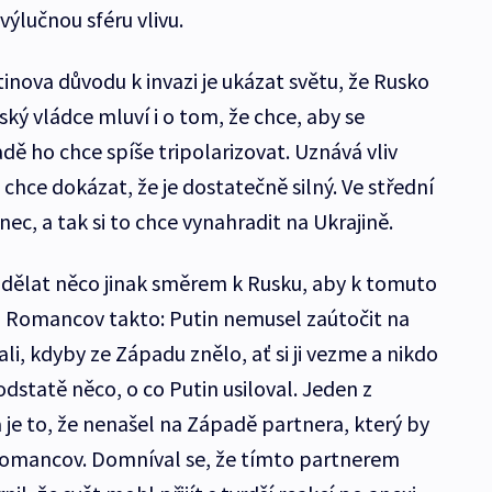
výlučnou sféru vlivu.
tinova důvodu k invazi je ukázat světu, že Rusko
ský vládce mluví i o tom, že chce, aby se
adě ho chce spíše tripolarizovat. Uznává vliv
a chce dokázat, že je dostatečně silný. Ve střední
onec, a tak si to chce vynahradit na Ukrajině.
ělat něco jinak směrem k Rusku, aby k tomuto
á Romancov takto: Putin nemusel zaútočit na
li, kdyby ze Západu znělo, ať si ji vezme a nikdo
podstatě něco, o co Putin usiloval. Jeden z
 je to, že nenašel na Západě partnera, který by
 Romancov. Domníval se, že tímto partnerem