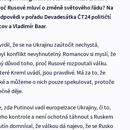
roč Rusové mluví o změně světového řádu? Na
 odpovědi v pořadu Devadesátka ČT24 političtí
v a Vladimír Baar.
rdil, že se na Ukrajinu zaútočit nechystá,
 byl konflikt nevyhnutelný. Romancov si myslí, že
ný důvod toho, proč Rusové rozpoutali válku.
teré Kreml uvádí, jsou pravdivé. Má za to, že
cké a můžeme o nich pouze spekulovat, protože
ečně děje.
zda Putinovi vadí europeizace Ukrajiny, či to,
jeho kontrole a není ochotná táhnout s Ruskem
tin domníval, že válkou dá najevo, že se Rusko