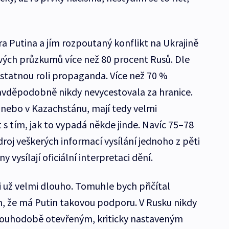
a Putina a jím rozpoutaný konflikt na Ukrajině
vých průzkumů více než 80 procent Rusů. Dle
tatnou roli propaganda. Více než 70 %
avděpodobně nikdy nevycestovala za hranice.
u nebo v Kazachstánu, mají tedy velmi
 tím, jak to vypadá někde jinde. Navíc 75–78
roj veškerých informací vysílání jednoho z pěti
 vysílají oficiální interpretaci dění.
 už velmi dlouho. Tomuhle bych přičítal
, že má Putin takovou podporu. V Rusku nikdy
louhodobě otevřeným, kriticky nastaveným