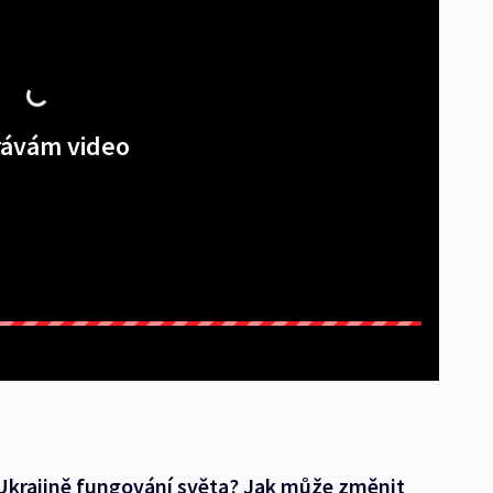
ávám video
 Ukrajině fungování světa? Jak může změnit