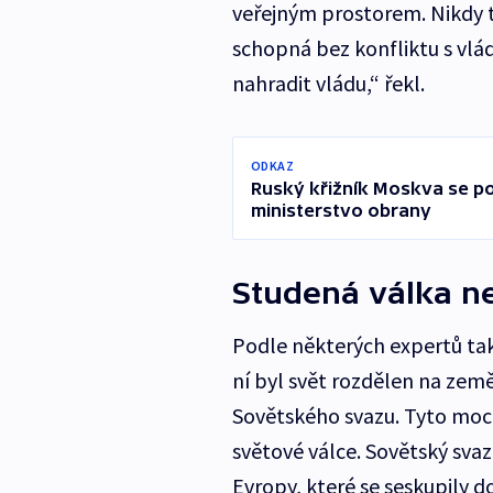
veřejným prostorem. Nikdy t
schopná bez konfliktu s vlá
nahradit vládu,“ řekl.
ODKAZ
Ruský křižník Moskva se po
ministerstvo obrany
Studená válka n
Podle některých expertů ta
ní byl svět rozdělen na zem
Sovětského svazu. Tyto moc
světové válce. Sovětský svaz
Evropy, které se seskupily