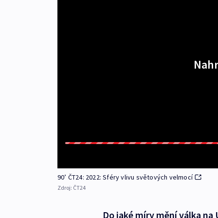
Nahr
90’ ČT24: 2022: Sféry vlivu světových velmocí
Zdroj:
ČT24
Do jaké míry mění válka na