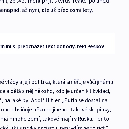
, že svět mohl přijít s tvrdší reakcí po anexi
nenapadl až nyní, ale už před osmi lety,
ým musí předcházet text dohody, řekl Peskov
é vlády a její politika, která směřuje vůči jinému
 a dělá z něj někoho, kdo je určen k likvidaci,
 na jaké byl Adolf Hitler. „Putin se dostal na
toho obviňuje někoho jiného. Takové skupinky,
, má mnoho zemí, takové mají i v Rusku. Tento
tický, už i s prvky nacismu, nestydím se to říct,“