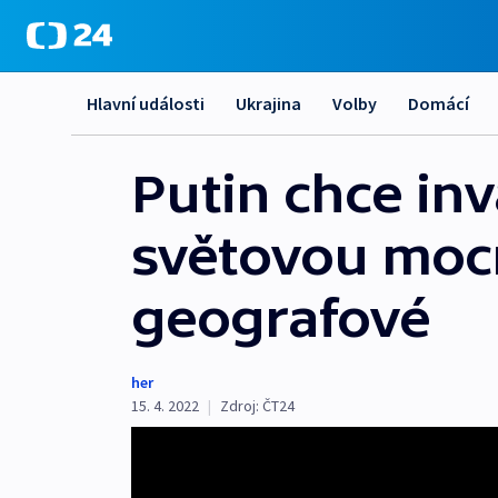
Hlavní události
Ukrajina
Volby
Domácí
Putin chce inv
světovou mocno
geografové
her
15. 4. 2022
|
Zdroj:
ČT24