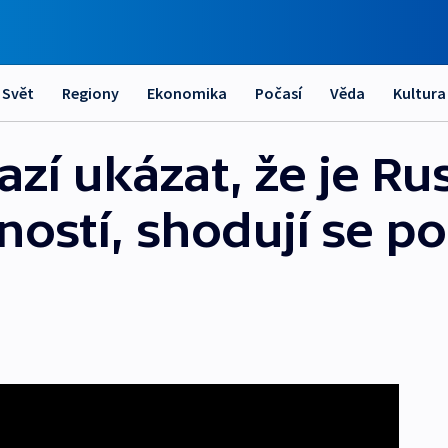
Svět
Regiony
Ekonomika
Počasí
Věda
Kultura
azí ukázat, že je Ru
stí, shodují se poli