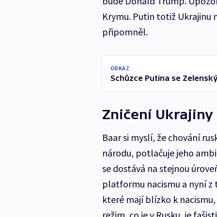
bude Donald Trump. Upozornil
Krymu. Putin totiž Ukrajinu 
připomněl.
ODKAZ
Schůzce Putina se Zelensk
Zničení Ukrajiny
Baar si myslí, že chování rusk
národu, potlačuje jeho ambice
se dostává na stejnou úroveň,
platformu nacismu a nyní z 
které mají blízko k nacismu
režim, co je v Rusku, je fašis