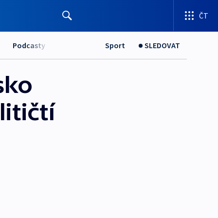
ČT
Podcasty
Sport
SLEDOVAT
sko
tičtí