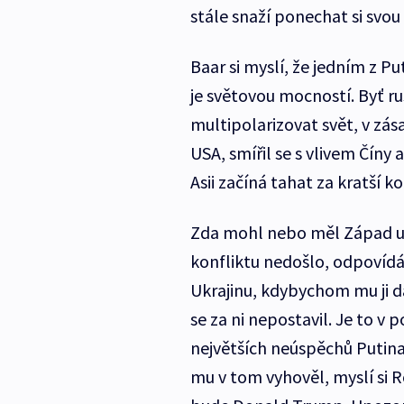
stále snaží ponechat si svou 
Baar si myslí, že jedním z Pu
je světovou mocností. Byť ru
multipolarizovat svět, v zás
USA, smířil se s vlivem Číny 
Asii začíná tahat za kratší k
Zda mohl nebo měl Západ ud
konfliktu nedošlo, odpovíd
Ukrajinu, kdybychom mu ji da
se za ni nepostavil. Je to v 
největších neúspěchů Putina
mu v tom vyhověl, myslí si