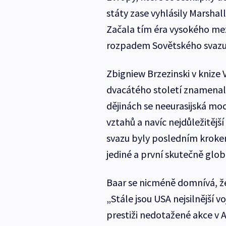
státy zase vyhlásily Marshall
Začala tím éra vysokého mez
rozpadem Sovětského svazu 
Zbigniew Brzezinski v knize
dvacátého století znamenal
dějinách se neeurasijská mo
vztahů a navíc nejdůležitějš
svazu byly posledním kroke
jediné a první skutečně glob
Baar se nicméně domnívá, že 
„Stále jsou USA nejsilnější 
prestiži nedotažené akce v A