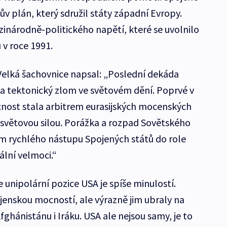
ův plán, který sdružil státy západní Evropy.
inárodně-politického napětí, které se uvolnilo
v roce 1991.
 Velká šachovnice napsal: „Poslední dekáda
a tektonický zlom ve světovém dění. Poprvé v
cnost stala arbitrem eurasijských mocenských
í světovou silou. Porážka a rozpad Sovětského
m rychlého nástupu Spojených států do role
ální velmoci.“
unipolární pozice USA je spíše minulostí.
vojenskou mocností, ale výrazně jim ubraly na
fghánistánu i Iráku. USA ale nejsou samy, je to