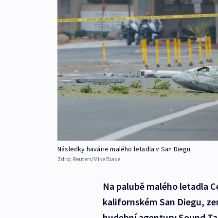
Následky havárie malého letadla v San Diegu
Zdroj:
Reuters/Mike Blake
Na palubě malého letadla Ce
kalifornském San Diegu, zem
hudební agentury Sound Tale