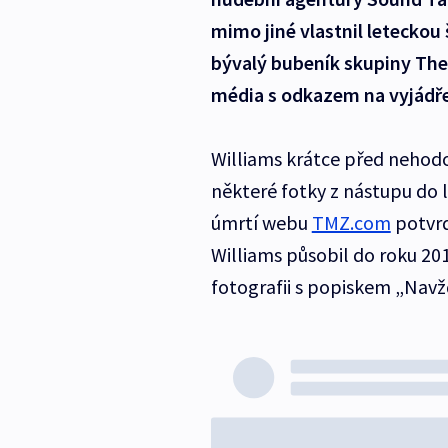
mimo jiné vlastnil leteckou 
bývalý bubeník skupiny The 
média s odkazem na vyjádře
Williams krátce před nehodo
některé fotky z nástupu do 
úmrtí webu
TMZ.com
potvrd
Williams působil do roku 2016
fotografii s popiskem „Navž