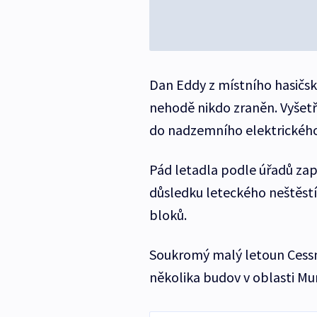
Dan Eddy z místního hasičskéh
nehodě nikdo zraněn. Vyšetřo
do nadzemního elektrického
Pád letadla podle úřadů zapř
důsledku leteckého neštěst
bloků.
Soukromý malý letoun Cessn
několika budov v oblasti M