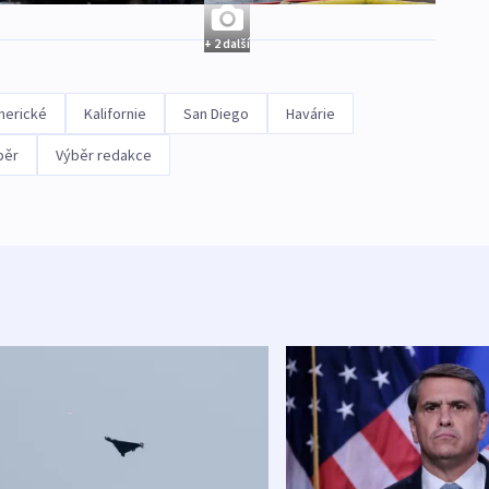
+ 2 další
merické
Kalifornie
San Diego
Havárie
běr
Výběr redakce