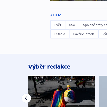
ŠTÍTKY
Svět
USA
Spojené státy a
Letadlo
Havárie letadla
Vý
Výběr redakce