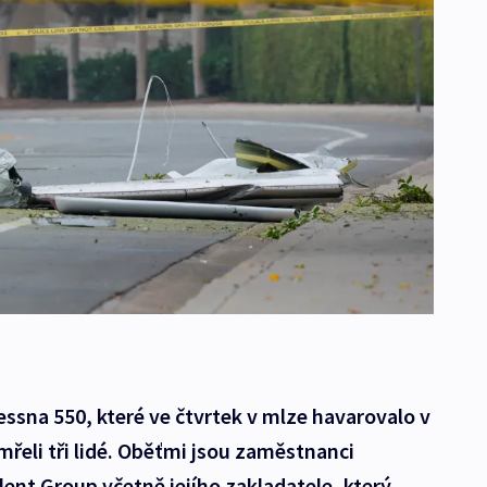
ssna 550, které ve čtvrtek v mlze havarovalo v
řeli tři lidé. Oběťmi jsou zaměstnanci
nt Group včetně jejího zakladatele, který