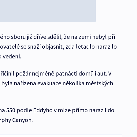
o sboru již dříve sdělil, že na zemi nebyl při
vatelé se snaží objasnit, zda letadlo narazilo
 vedení.
íčinil požár nejméně patnácti domů i aut. V
í byla nařízena evakuace několika městských
a 550 podle Eddyho v mlze přímo narazil do
urphy Canyon.