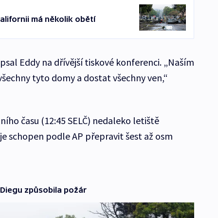
lifornii má několik obětí
opsal Eddy na dřívější tiskové konferenci. „Naším
všechny tyto domy a dostat všechny ven,“
ního času (12:45 SELČ) nedaleko letiště
e schopen podle AP přepravit šest až osm
 Diegu způsobila požár