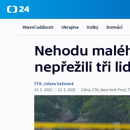
Hlavní události
Ukrajina
Volby
Domácí
Nehodu malého
nepřežili tři li
ČTK
,
Jolana Vašinová
23. 5. 2025
23. 5. 2025
|
Zdroj:
ČTK
,
New York Post
,
T