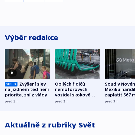
Výběr redakce
Zvýšení slev
Opilých řidičů
Soud v Nové
VIDEO
na jízdném teď není
nemotorových
Mexiku nařídi
priorita, zní z vlády
vozidel skokově
zaplatit 567 
přibylo, nejvíc ve
dolarů kvůli 
před 1
h
před 2
h
před 3
h
středních Čechách
způsobené d
Aktuálně z rubriky
Svět