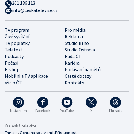
261 136 113
info@ceskatelevize.cz
TV program
Pro média
Živé vysílání
Reklama
TV poplatky
Studio Brno
Teletext
Studio Ostrava
Podcasty
Rada ČT
Počasí
Kariéra
E-shop
Podávání námětů
Mobilní a TV aplikace
Časté dotazy
Vše o ČT
Kontakty
Instagram
Facebook
YouTube
X
Threads
© Česká televize
•
•
English
Ochrana soukromí
Přístupnost