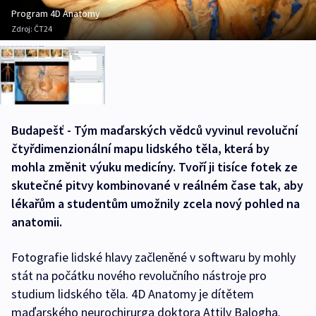
Program 4D Anatomy
Zdroj:
ČT24
Budapešť - Tým maďarských vědců vyvinul revoluční
čtyřdimenzionální mapu lidského těla, která by
mohla změnit výuku medicíny. Tvoří ji tisíce fotek ze
skutečné pitvy kombinované v reálném čase tak, aby
lékařům a studentům umožnily zcela nový pohled na
anatomii.
Fotografie lidské hlavy začleněné v softwaru by mohly
stát na počátku nového revolučního nástroje pro
studium lidského těla. 4D Anatomy je dítětem
maďarského neurochirurga doktora Attily Balogha.