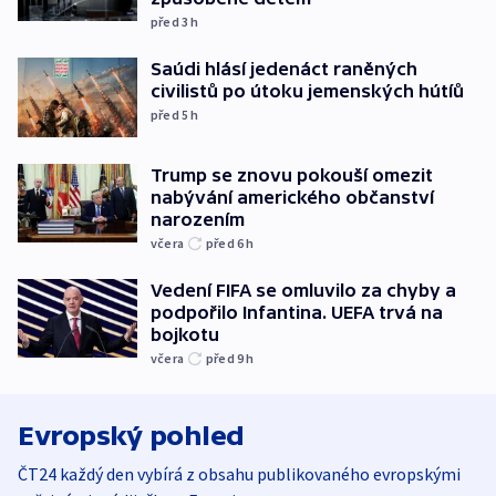
před 3
h
Saúdi hlásí jedenáct raněných
civilistů po útoku jemenských hútíů
před 5
h
Trump se znovu pokouší omezit
nabývání amerického občanství
narozením
včera
před 6
h
Vedení FIFA se omluvilo za chyby a
podpořilo Infantina. UEFA trvá na
bojkotu
včera
před 9
h
Evropský pohled
ČT24 každý den vybírá z obsahu publikovaného evropskými