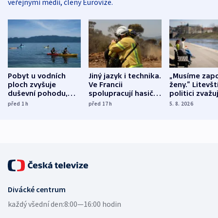
veřejnými médii, členy Eurovize.
Pobyt u vodních
Jiný jazyk i technika.
„Musíme zapo
ploch zvyšuje
Ve Francii
ženy.“ Litevšt
duševní pohodu,
spolupracují hasiči z
politici zvažuj
ukázala
různých zemí
dohodu o
před 1
h
před 17
h
5. 8. 2026
mezinárodní studie
demografii
Divácké centrum
každý všední den:
8:00—16:00 hodin