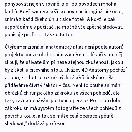
pohybovat nejen v rovině, ale i po obvodech mnoha
kruhů. Když kamera běží po povrchu imaginární koule,
snímá z každičkého úhlu tisíce fotek. A když je pak
uspořádáme v počítači, je možné vše zpětně sledovat,“
popisuje profesor Laszlo Kutor.
Čtyřdimenzionální anatomický atlas není podle autorů
projektu pouze obchodním záměrem – lékaři si od něj
slibují, že uživatelům přinese stejnou zkušenost, jakou
by získali u pitevního stolu. „Název 4D Anatomy pochází
z toho, že do trojrozměrných záběrů lidského těla
přidáváme čtvrtý faktor – čas. Není to pouhé snímání
obrázků chirurgického zákroku ze všech pohledů, ale
taky zaznamenávání postupu operace. Po celou dobu
zákroku snímá systém fotografie ze všech pohledů z
povrchu koule, a tak se může celá operace zpětně
sledovat,“ dodává profesor.