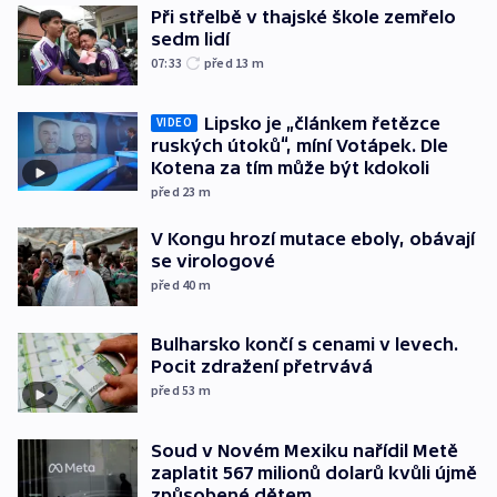
Při střelbě v thajské škole zemřelo
sedm lidí
07:33
před 13
m
Lipsko je „článkem řetězce
VIDEO
ruských útoků“, míní Votápek. Dle
Kotena za tím může být kdokoli
před 23
m
V Kongu hrozí mutace eboly, obávají
se virologové
před 40
m
Bulharsko končí s cenami v levech.
Pocit zdražení přetrvává
před 53
m
Soud v Novém Mexiku nařídil Metě
zaplatit 567 milionů dolarů kvůli újmě
způsobené dětem