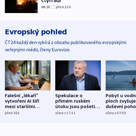
čtyři lidi
08:20
před 12
h
Evropský pohled
ČT24 každý den vybírá z obsahu publikovaného evropskými
veřejnými médii, členy Eurovize.
Falešní „lékaři“
Spekulace o
Pobyt u vodn
vytvoření AI šíří
přímém ruském
ploch zvyšuje
mezi staršími
útoku jsou pošetilé,
duševní poho
Poláky nebezpečné
míní estonský
ukázala
před 16
h
včera v 17:11
včera v 07:30
zdravotní rady
bezpečnostní
mezinárodní 
expert