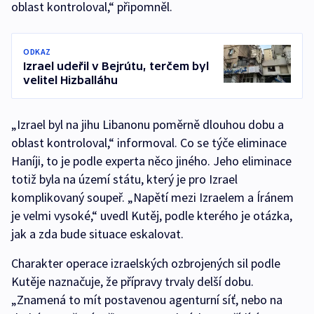
oblast kontroloval,“ připomněl.
ODKAZ
Izrael udeřil v Bejrútu, terčem byl
velitel Hizballáhu
„Izrael byl na jihu Libanonu poměrně dlouhou dobu a
oblast kontroloval,“ informoval. Co se týče eliminace
Haníji, to je podle experta něco jiného. Jeho eliminace
totiž byla na území státu, který je pro Izrael
komplikovaný soupeř. „Napětí mezi Izraelem a Íránem
je velmi vysoké,“ uvedl Kutěj, podle kterého je otázka,
jak a zda bude situace eskalovat.
Charakter operace izraelských ozbrojených sil podle
Kutěje naznačuje, že přípravy trvaly delší dobu.
„Znamená to mít postavenou agenturní síť, nebo na