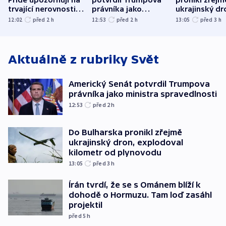
Pride upozorňují na
potvrdil Trumpova
pronikl zřejm
trvající nerovnosti i
právníka jako
ukrajinský dr
společenskou
ministra
explodoval k
12:02
před 2
h
12:53
před 2
h
13:05
před 3
h
atmosféru
spravedlnosti
od plynovod
Aktuálně z rubriky
Svět
Americký Senát potvrdil Trumpova
právníka jako ministra spravedlnosti
12:53
před 2
h
Do Bulharska pronikl zřejmě
ukrajinský dron, explodoval
kilometr od plynovodu
13:05
před 3
h
Írán tvrdí, že se s Ománem blíží k
dohodě o Hormuzu. Tam loď zasáhl
projektil
před 5
h