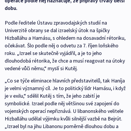
operace podle něj naznačuje, že přípravy trvaly delší
dobu.
Podle ředitele Ústavu zpravodajských studií na
Univerzitě obrany se dal izraelský útok na špičky
Hizballáhu a Hamásu, s ohledem na dosavadní rétoriku,
očekávat. Šlo podle něj o odvetu za 7. říjen loňského
roku. „Izrael se skutečně vyjádřil, a je to jeho
dlouhodobá rétorika, že chce a musí reagovat na útoky
vedené vůči němu,“ myslí si Kutěj.
„Co se týče eliminace hlavních představitelů, tak Haníja
je velmi významný cíl. Je to politický lídr Hamásu, i když
je v exilu,“ sdělil Kutěj s tím, že jeho zabití je
symbolické. Izrael podle něj většinou své zapojení do
vojenských operací nepřiznává. U libanonského velitele
Hizballáhu udělal výjimku kvůli silnější vazbě na Bejrút.
„Izrael byl na jihu Libanonu poměrně dlouhou dobu a