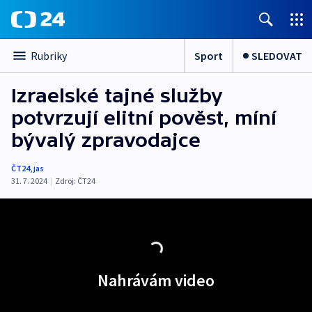
Sport
SLEDOVAT
Rubriky
Izraelské tajné služby
potvrzují elitní pověst, míní
bývalý zpravodajce
ČT24
,
jas
31. 7. 2024
|
Zdroj:
ČT24
Nahrávám video