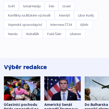
Svět
Ismail Haníja
Írán
Izrael
Konflikty na Blízkém východě
Atentát
Libor Kutěj
Vojenské zpravodajství
Interview ČT24
Výběr
Hamás
Hizballáh
Fuád Šukr
Libanon
Výběr redakce
Účastníci pochodu
Americký Senát
Do Bulharska