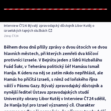
Interview ČT24: Bývalý zpravodajský důstojník Libor Kutěj o
izraelských tajných službách
Zdroj:
ČT24
Během dvou dnů přišly zprávy o dvou útocích ve dvou
hlavních městech, při kterých zemřeli dva klíčoví
protivníci Izraele. V Bejrútu jeden z lídrů Hizballáhu
Fuád Šukr, v Teheránu politický šéf Hamásu Ismaíl
Haníja. K úderu na něj se zatím nikdo nepřihlásil, ale
Hamás ho přičítá Izraeli, s nímž od loňského října
válčí v Pásmu Gazy. Bývalý zpravodajský důstojník a
nynější ředitel Ústavu zpravodajských studií
Univerzity obrany Libor Kutěj v Interview ČT24 sdělil,
že Haníja byl pro Izrael významný cíl. Charakter