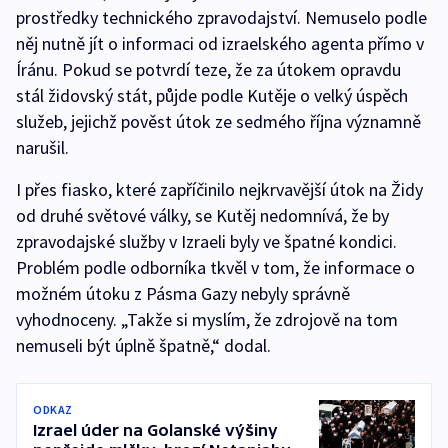
prostředky technického zpravodajství. Nemuselo podle
něj nutně jít o informaci od izraelského agenta přímo v
Íránu. Pokud se potvrdí teze, že za útokem opravdu
stál židovský stát, půjde podle Kutěje o velký úspěch
služeb, jejichž pověst útok ze sedmého října významně
narušil.
I přes fiasko, které zapříčinilo nejkrvavější útok na Židy
od druhé světové války, se Kutěj nedomnívá, že by
zpravodajské služby v Izraeli byly ve špatné kondici.
Problém podle odborníka tkvěl v tom, že informace o
možném útoku z Pásma Gazy nebyly správně
vyhodnoceny. „Takže si myslím, že zdrojově na tom
nemuseli být úplně špatně,“ dodal.
ODKAZ
Izrael úder na Golanské výšiny