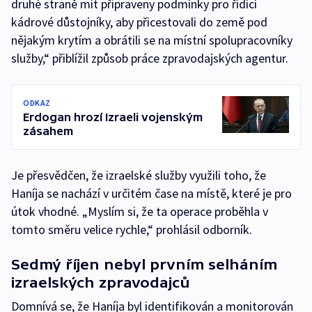
druhé straně mít připraveny podmínky pro řídící
kádrové důstojníky, aby přicestovali do země pod
nějakým krytím a obrátili se na místní spolupracovníky
služby,“ přiblížil způsob práce zpravodajských agentur.
ODKAZ
Erdogan hrozí Izraeli vojenským
zásahem
Je přesvědčen, že izraelské služby využili toho, že
Haníja se nachází v určitém čase na místě, které je pro
útok vhodné. „Myslím si, že ta operace proběhla v
tomto směru velice rychle,“ prohlásil odborník.
Sedmý říjen nebyl prvním selháním
izraelských zpravodajců
Domnívá se, že Haníja byl identifikován a monitorován