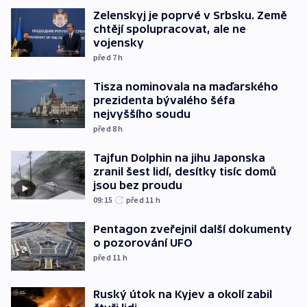
Zelenskyj je poprvé v Srbsku. Země
chtějí spolupracovat, ale ne
vojensky
před 7
h
Tisza nominovala na maďarského
prezidenta bývalého šéfa
nejvyššího soudu
před 8
h
Tajfun Dolphin na jihu Japonska
zranil šest lidí, desítky tisíc domů
jsou bez proudu
09:15
před 11
h
Pentagon zveřejnil další dokumenty
o pozorování UFO
před 11
h
Ruský útok na Kyjev a okolí zabil