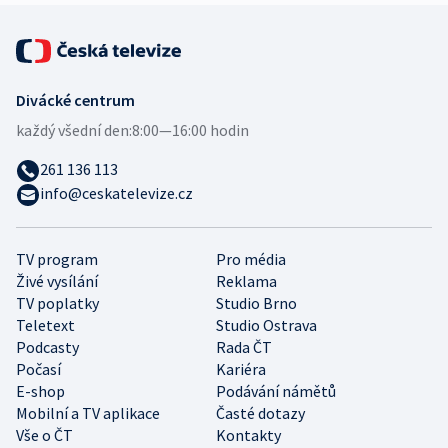
Divácké centrum
každý všední den:
8:00—16:00 hodin
261 136 113
info@ceskatelevize.cz
TV program
Pro média
Živé vysílání
Reklama
TV poplatky
Studio Brno
Teletext
Studio Ostrava
Podcasty
Rada ČT
Počasí
Kariéra
E-shop
Podávání námětů
Mobilní a TV aplikace
Časté dotazy
Vše o ČT
Kontakty