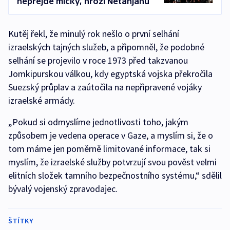
nepřejde mlčky, hrozí Netanjahu
Kutěj řekl, že minulý rok nešlo o první selhání
izraelských tajných služeb, a připomněl, že podobné
selhání se projevilo v roce 1973 před takzvanou
Jomkipurskou válkou, kdy egyptská vojska překročila
Suezský průplav a zaútočila na nepřipravené vojáky
izraelské armády.
„Pokud si odmyslíme jednotlivosti toho, jakým
způsobem je vedena operace v Gaze, a myslím si, že o
tom máme jen poměrně limitované informace, tak si
myslím, že izraelské služby potvrzují svou pověst velmi
elitních složek tamního bezpečnostního systému,“ sdělil
bývalý vojenský zpravodajec.
ŠTÍTKY