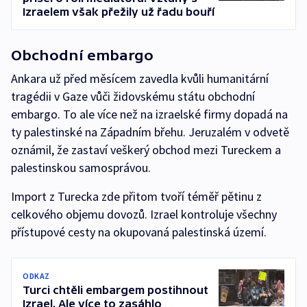
Izraelem však přežily už řadu bouří
Obchodní embargo
Ankara už před měsícem zavedla kvůli humanitární
tragédii v Gaze vůči židovskému státu obchodní
embargo. To ale více než na izraelské firmy dopadá na
ty palestinské na Západním břehu. Jeruzalém v odvetě
oznámil, že zastaví veškerý obchod mezi Tureckem a
palestinskou samosprávou.
Import z Turecka zde přitom tvoří téměř pětinu z
celkového objemu dovozů. Izrael kontroluje všechny
přístupové cesty na okupovaná palestinská území.
ODKAZ
Turci chtěli embargem postihnout
Izrael. Ale více to zasáhlo