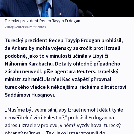
Turecký prezident Recep Tayyip Erdogan
Zdroj:
Reuters/Umit Bektas
Turecký prezident Recep Tayyip Erdogan prohlásil,
že Ankara by mohla vojensky zakročit proti Izraeli
podobně, jako to v minulosti učinila v Libyi či
Náhorním Karabachu. Detaily ohledně případného
zásahu neuvedl, píše agentura Reuters. Izraelský
ministr zahraničí Jisra'el Kac vzápětí přirovnal
tureckého vládce k někdejšímu iráckému diktátorovi
Saddámovi Husajnovi.
„Musíme být velmi silní, aby Izrael nemohl dělat tyhle
neuvěřitelné věci Palestině,“ prohlásil Erdogan na
adresu Izraele v projevu, v němž vyzdvihoval turecký
obranný průmysl. „Tak, jako jsme vstoupili do