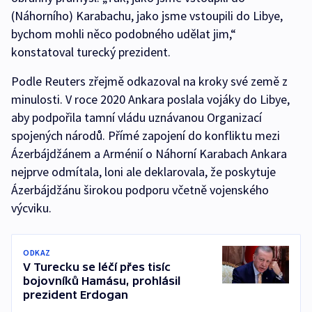
(Náhorního) Karabachu, jako jsme vstoupili do Libye,
bychom mohli něco podobného udělat jim,“
konstatoval turecký prezident.
Podle Reuters zřejmě odkazoval na kroky své země z
minulosti. V roce 2020 Ankara poslala vojáky do Libye,
aby podpořila tamní vládu uznávanou Organizací
spojených národů. Přímé zapojení do konfliktu mezi
Ázerbájdžánem a Arménií o Náhorní Karabach Ankara
nejprve odmítala, loni ale deklarovala, že poskytuje
Ázerbájdžánu širokou podporu včetně vojenského
výcviku.
ODKAZ
V Turecku se léčí přes tisíc
bojovníků Hamásu, prohlásil
prezident Erdogan