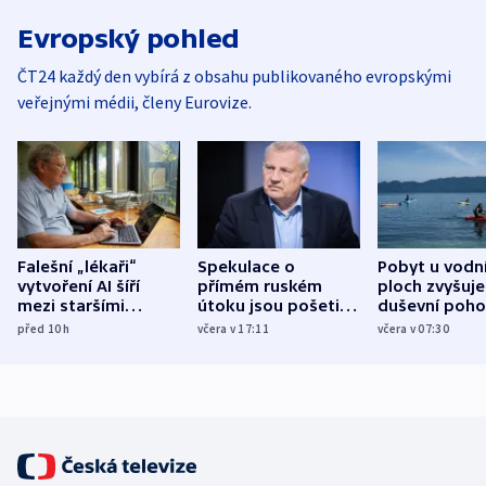
Evropský pohled
ČT24 každý den vybírá z obsahu publikovaného evropskými
veřejnými médii, členy Eurovize.
Falešní „lékaři“
Spekulace o
Pobyt u vodn
vytvoření AI šíří
přímém ruském
ploch zvyšuje
mezi staršími
útoku jsou pošetilé,
duševní poho
Poláky nebezpečné
míní estonský
ukázala
před 10
h
včera v 17:11
včera v 07:30
zdravotní rady
bezpečnostní
mezinárodní 
expert