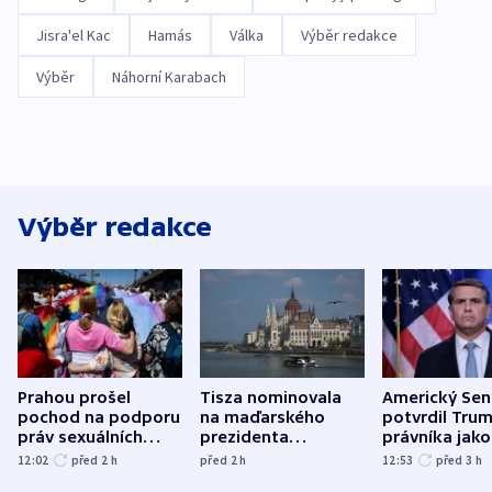
Jisra'el Kac
Hamás
Válka
Výběr redakce
Výběr
Náhorní Karabach
Výběr redakce
Prahou prošel
Tisza nominovala
Americký Sen
pochod na podporu
na maďarského
potvrdil Tru
práv sexuálních
prezidenta
právníka jako
menšin
bývalého šéfa
ministra
12:02
před 2
h
před 2
h
12:53
před 3
h
nejvyššího soudu
spravedlnost