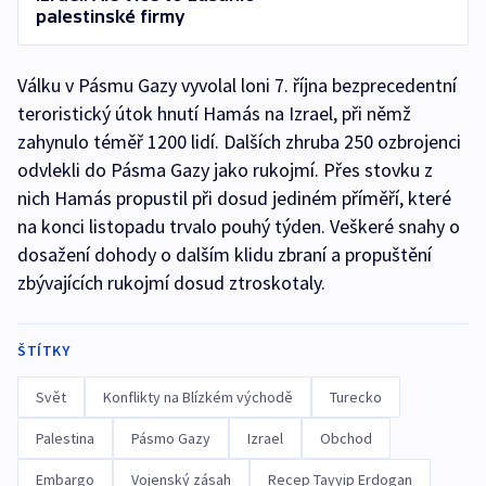
palestinské firmy
Válku v Pásmu Gazy vyvolal loni 7. října bezprecedentní
teroristický útok hnutí Hamás na Izrael, při němž
zahynulo téměř 1200 lidí. Dalších zhruba 250 ozbrojenci
odvlekli do Pásma Gazy jako rukojmí. Přes stovku z
nich Hamás propustil při dosud jediném příměří, které
na konci listopadu trvalo pouhý týden. Veškeré snahy o
dosažení dohody o dalším klidu zbraní a propuštění
zbývajících rukojmí dosud ztroskotaly.
ŠTÍTKY
Svět
Konflikty na Blízkém východě
Turecko
Palestina
Pásmo Gazy
Izrael
Obchod
Embargo
Vojenský zásah
Recep Tayyip Erdogan