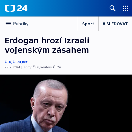
Sport
SLEDOVAT
Rubriky
Erdogan hrozí Izraeli
vojenským zásahem
ČTK
,
ČT24
,
ket
29. 7. 2024
|
Zdroj:
ČTK
,
Reuters
,
ČT24