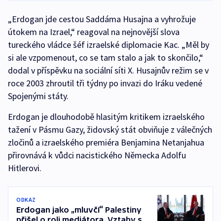
„Erdogan jde cestou Saddáma Husajna a vyhrožuje
útokem na Izrael,“ reagoval na nejnovější slova
tureckého vládce šéf izraelské diplomacie Kac. „Měl by
si ale vzpomenout, co se tam stalo a jak to skončilo,“
dodal v příspěvku na sociální síti X. Husajnův režim se v
roce 2003 zhroutil tři týdny po invazi do Iráku vedené
Spojenými státy.
Erdogan je dlouhodobě hlasitým kritikem izraelského
tažení v Pásmu Gazy, židovský stát obviňuje z válečných
zločinů a izraelského premiéra Benjamina Netanjahua
přirovnává k vůdci nacistického Německa Adolfu
Hitlerovi.
ODKAZ
Erdogan jako „mluvčí“ Palestiny
přišel o roli mediátora. Vztahy s