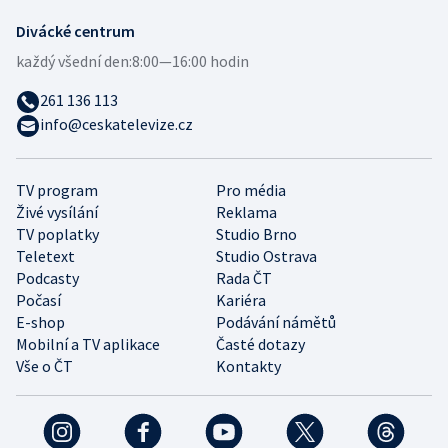
Divácké centrum
každý všední den:
8:00—16:00 hodin
261 136 113
info@ceskatelevize.cz
TV program
Pro média
Živé vysílání
Reklama
TV poplatky
Studio Brno
Teletext
Studio Ostrava
Podcasty
Rada ČT
Počasí
Kariéra
E-shop
Podávání námětů
Mobilní a TV aplikace
Časté dotazy
Vše o ČT
Kontakty