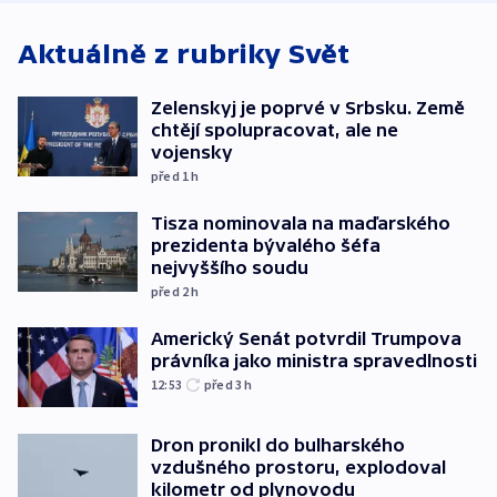
Aktuálně z rubriky
Svět
Zelenskyj je poprvé v Srbsku. Země
chtějí spolupracovat, ale ne
vojensky
před 1
h
Tisza nominovala na maďarského
prezidenta bývalého šéfa
nejvyššího soudu
před 2
h
Americký Senát potvrdil Trumpova
právníka jako ministra spravedlnosti
12:53
před 3
h
Dron pronikl do bulharského
vzdušného prostoru, explodoval
kilometr od plynovodu