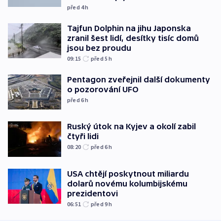
před 4
h
Tajfun Dolphin na jihu Japonska
zranil šest lidí, desítky tisíc domů
jsou bez proudu
09:15
před 5
h
Pentagon zveřejnil další dokumenty
o pozorování UFO
před 6
h
Ruský útok na Kyjev a okolí zabil
čtyři lidi
08:20
před 6
h
USA chtějí poskytnout miliardu
dolarů novému kolumbijskému
prezidentovi
06:51
před 9
h