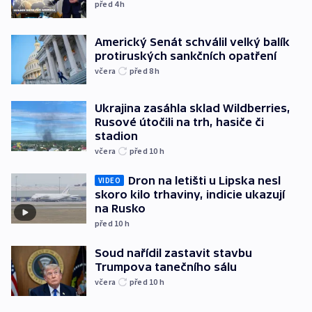
před 4
h
Americký Senát schválil velký balík
protiruských sankčních opatření
včera
před 8
h
Ukrajina zasáhla sklad Wildberries,
Rusové útočili na trh, hasiče či
stadion
včera
před 10
h
Dron na letišti u Lipska nesl
VIDEO
skoro kilo trhaviny, indicie ukazují
na Rusko
před 10
h
Soud nařídil zastavit stavbu
Trumpova tanečního sálu
včera
před 10
h