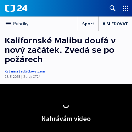
Sport
SLEDOVAT
Rubriky
Kalifornské Malibu doufá v
nový začátek. Zvedá se po
požárech
Katarína Sedláčková
,
zem
25. 5. 2025
|
Zdroj:
ČT24
Nahrávám video