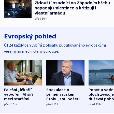
Židovští osadníci na Západním břehu
napadají Palestince a kritizují i
vlastní armádu
před 10
h
Evropský pohled
ČT24 každý den vybírá z obsahu publikovaného evropskými
veřejnými médii, členy Eurovize.
Falešní „lékaři“
Spekulace o
Pobyt u vodn
vytvoření AI šíří
přímém ruském
ploch zvyšuje
mezi staršími
útoku jsou pošetilé,
duševní poho
Poláky nebezpečné
míní estonský
ukázala
před 10
m
před 13
h
před 23
h
zdravotní rady
bezpečnostní
mezinárodní 
expert