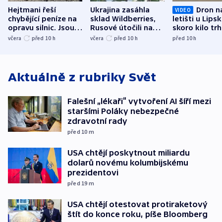
Hejtmani řeší
Ukrajina zasáhla
Dron n
VIDEO
chybějící peníze na
sklad Wildberries,
letišti u Lips
opravu silnic. Jsou
Rusové útočili na
skoro kilo trh
nenárokové, namítá
trh, hasiče či
indicie ukazuj
včera
před 10
h
včera
před 10
h
před 10
h
ministerstvo
stadion
Rusko
Aktuálně z rubriky
Svět
Falešní „lékaři“ vytvoření AI šíří mezi
staršími Poláky nebezpečné
zdravotní rady
před 10
m
USA chtějí poskytnout miliardu
dolarů novému kolumbijskému
prezidentovi
před 19
m
USA chtějí otestovat protiraketový
štít do konce roku, píše Bloomberg