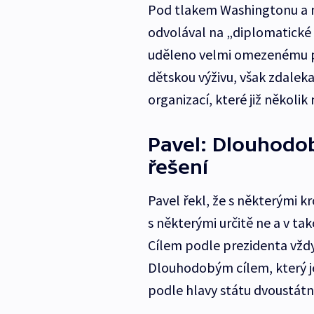
Pod tlakem Washingtonu a n
odvolával na „diplomatické 
uděleno velmi omezenému po
dětskou výživu, však zdalek
organizací, které již několi
Pavel: Dlouhodob
řešení
Pavel řekl, že s některými k
s některými určitě ne a v ta
Cílem podle prezidenta vžd
Dlouhodobým cílem, který je
podle hlavy státu dvoustátní