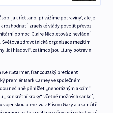
sob, jak říct ‚ano, přivážíme potraviny‘, ale je
k rozhodnutí izraelské vlády povolit převoz
ární pomoci Claire Nicoletová z nevládní
c. Světová zdravotnická organizace mezitím
 lidí hladoví“, zatímco jsou „tuny potravin
a Keir Starmer, francouzský prezident
ý premiér Mark Carney ve společném
udou nečinně přihlížet „nehorázným akcím“
ou „konkrétní kroky“ včetně možných sankcí,
u vojenskou ofenzivu v Pásmu Gazy a okamžitě
í pomoci na toto válkou sužované palestinské