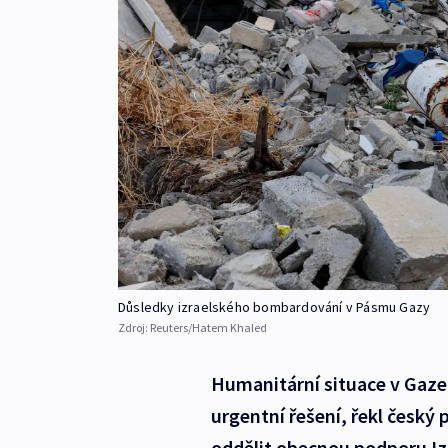
Důsledky izraelského bombardování v Pásmu Gazy
Zdroj:
Reuters/Hatem Khaled
Humanitární situace v Gaze 
urgentní řešení, řekl český 
oddělit obecnou podporu Iz