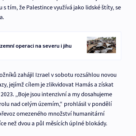
 s tím, že Palestince využívá jako lidské štíty, se
a.
zemní operaci na severu i jihu
ložníků zahájil Izrael v sobotu rozsáhlou novou
y, jejímž cílem je zlikvidovat Hamás a získat
 2023. „Boje jsou intenzivní a my dosahujeme
lu nad celým územím,“ prohlásil v pondělí
 převoz omezeného množství humanitární
ce než dvou a půl měsících úplné blokády.