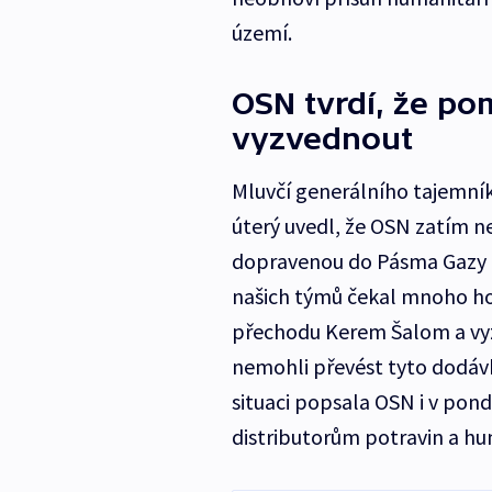
území.
OSN tvrdí, že p
vyzvednout
Mluvčí generálního tajemník
úterý uvedl, že OSN zatím
dopravenou do Pásma Gazy a za
našich týmů čekal mnoho hod
přechodu Kerem Šalom a vy
nemohli převést tyto dodávk
situaci popsala OSN i v pon
distributorům potravin a h