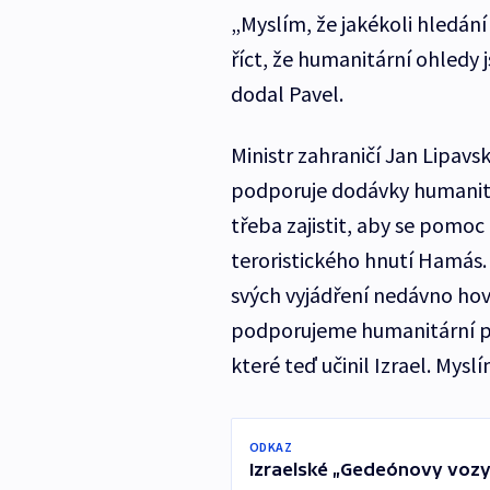
„Myslím, že jakékoli hledán
říct, že humanitární ohledy j
dodal Pavel.
Ministr zahraničí Jan Lipavsk
podporuje dodávky humanitá
třeba zajistit, aby se pomo
teroristického hnutí Hamás
svých vyjádření nedávno hovo
podporujeme humanitární p
které teď učinil Izrael. Myslí
ODKAZ
Izraelské „Gedeónovy vozy