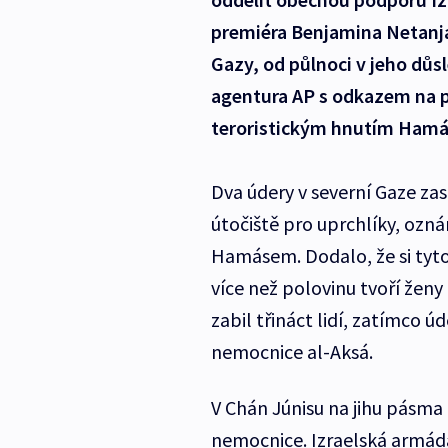
premiéra Benjamina Netanj
Gazy, od půlnoci v jeho důs
agentura AP s odkazem na p
teroristickým hnutím Hamá
Dva údery v severní Gaze zas
útočiště pro uprchlíky, ozn
Hamásem. Dodalo, že si tyto
více než polovinu tvoří ženy
zabil třináct lidí, zatímco ú
nemocnice al-Aksá.
V Chán Júnisu na jihu pásma 
nemocnice. Izraelská armáda