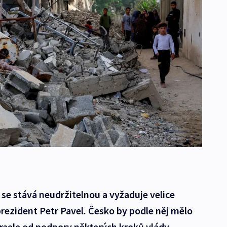
se stává neudržitelnou a vyžaduje velice
prezident Petr Pavel. Česko by podle něj mělo
raele od podpory některých kroků vlády