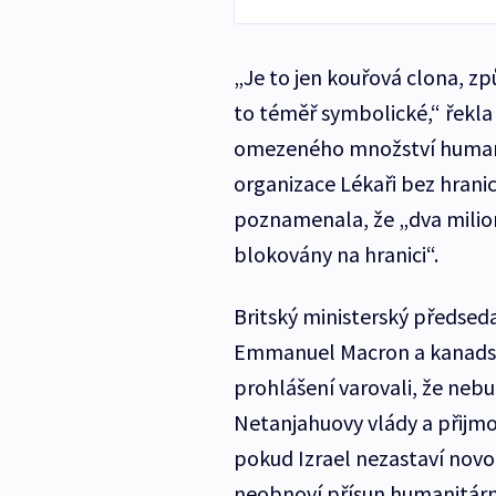
„Je to jen kouřová clona, způ
to téměř symbolické,“ řekla 
omezeného množství humanit
organizace Lékaři bez hrani
poznamenala, že „dva miliony
blokovány na hranici“.
Britský ministerský předsed
Emmanuel Macron a kanadsk
prohlášení varovali, že neb
Netanjahuovy vlády a přijm
pokud Izrael nezastaví novo
neobnoví přísun humanitárn