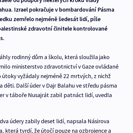
ahua. Izrael pokračuje v bombardování Pásma
ledku zemřelo nejméně šedesát lidí, píše
alestinské zdravotní činitele kontrolované
s.
áhly rodinný dům a školu, která sloužila jako
ámilo ministerstvo zdravotnictví v Gaze ovládané
 útoky vyžádaly nejméně 22 mrtvých, z nichž
 a děti. Další úder v Dajr Balahu ve středu pásma
der v táboře Nusajrát zabil patnáct lidí, uvedla
dva údery zabily deset lidí, napsala Násirova
, která tvrdí, že útočí pouze na ozbrojence a