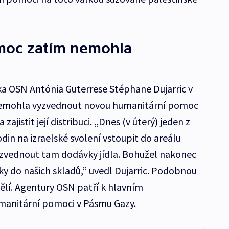
omoc zatím nemohla
a OSN Antónia Guterrese Stéphane Dujarric v
 nemohla vyzvednout novou humanitární pomoc
jistit její distribuci. „Dnes (v úterý) jeden z
in na izraelské svolení vstoupit do areálu
zvednout tam dodávky jídla. Bohužel nakonec
y do našich skladů,“ uvedl Dujarric. Podobnou
dělí. Agentury OSN patří k hlavním
umanitární pomoci v Pásmu Gazy.