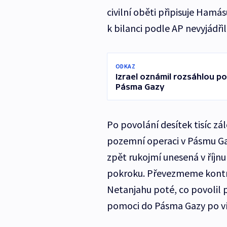
civilní oběti připisuje Hamásu
k bilanci podle AP nevyjádřil
ODKAZ
Izrael oznámil rozsáhlou po
Pásma Gazy
Po povolání desítek tisíc zá
pozemní operaci v Pásmu Gaz
zpět rukojmí unesená v říjnu
pokroku. Převezmeme kontro
Netanjahu poté, co povolil
pomoci do Pásma Gazy po ví