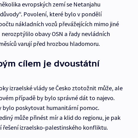
ěkolika evropských zemí se Netanjahu
důvody“. Povolení, které bylo v pondělí
čtu nákladních vozů převážejících mimo jiné
a nerozptýlilo obavy OSN a řady nevládních
k měsíců varují před hrozbou hladomoru.
ým cílem je dvoustátní
roky izraelské vlády se Česko ztotožnit může, ale
kovém případě by bylo správné dát to najevo.
y bylo poskytovat humanitární pomoc.
diný může přinést mír a klid do regionu, je pak
 řešení izraelsko-palestinského konfliktu.