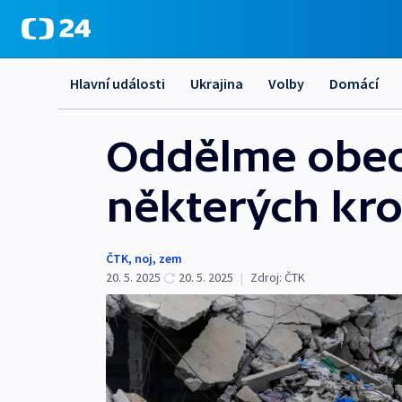
Hlavní události
Ukrajina
Volby
Domácí
Oddělme obec
některých kro
ČTK
,
noj
,
zem
20. 5. 2025
20. 5. 2025
|
Zdroj:
ČTK