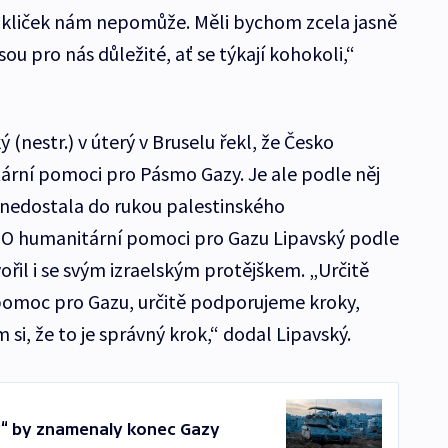
í kliček nám nepomůže. Měli bychom zcela jasně
sou pro nás důležité, ať se týkají kohokoli,“
ý (nestr.) v úterý v Bruselu řekl, že Česko
rní pomoci pro Pásmo Gazy. Je ale podle něj
c nedostala do rukou palestinského
. O humanitární pomoci pro Gazu Lipavský podle
řil i se svým izraelským protějškem. „Určitě
omoc pro Gazu, určitě podporujeme kroky,
m si, že to je správný krok,“ dodal Lipavský.
“ by znamenaly konec Gazy