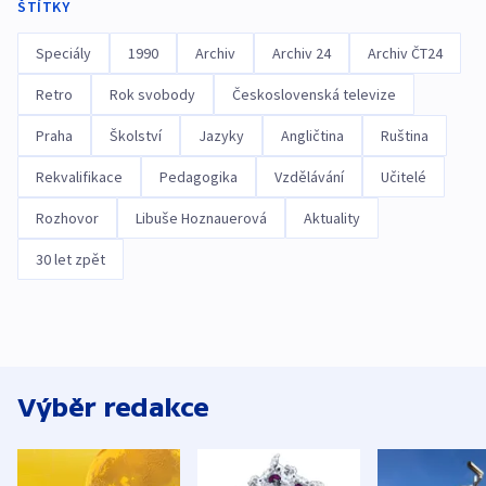
ŠTÍTKY
Speciály
1990
Archiv
Archiv 24
Archiv ČT24
Retro
Rok svobody
Československá televize
Praha
Školství
Jazyky
Angličtina
Ruština
Rekvalifikace
Pedagogika
Vzdělávání
Učitelé
Rozhovor
Libuše Hoznauerová
Aktuality
30 let zpět
Výběr redakce