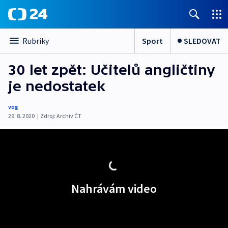
Sport
SLEDOVAT
Rubriky
30 let zpět: Učitelů angličtiny
je nedostatek
vog
29. 8. 2020
|
Zdroj:
Archiv ČT
Nahrávám video