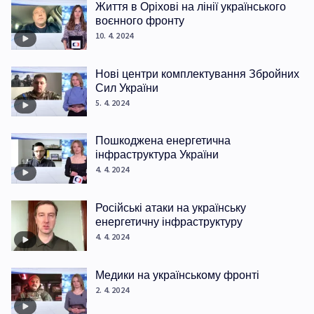
Життя в Оріхові на лінії українського
воєнного фронту
10. 4. 2024
Нові центри комплектування Збройних
Сил України
5. 4. 2024
Пошкоджена енергетична
інфраструктура України
4. 4. 2024
Російські атаки на українську
енергетичну інфраструктуру
4. 4. 2024
Медики на українському фронті
2. 4. 2024