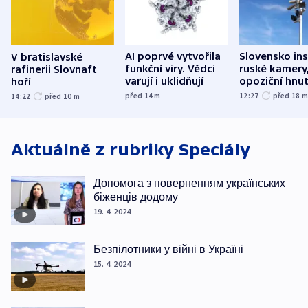
AI poprvé vytvořila
Slovensko ins
V bratislavské
funkční viry. Vědci
ruské kamery,
rafinerii Slovnaft
varují i uklidňují
opoziční hnut
hoří
před 14
m
12:27
před 18
14:22
před 10
m
Aktuálně z rubriky
Speciály
Допомога з поверненням українських
біженців додому
19. 4. 2024
Безпілотники у війні в Україні
15. 4. 2024