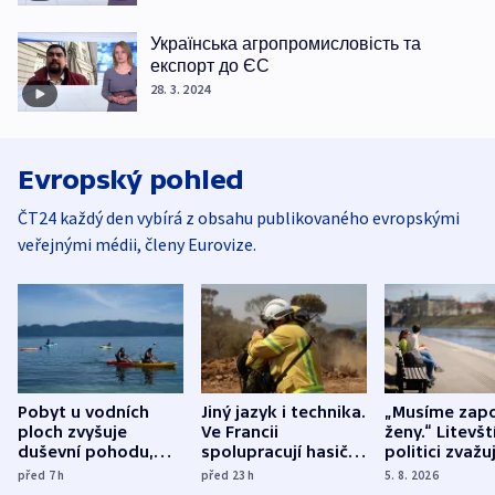
Українська агропромисловість та
експорт до ЄС
28. 3. 2024
Evropský pohled
ČT24 každý den vybírá z obsahu publikovaného evropskými
veřejnými médii, členy Eurovize.
Pobyt u vodních
Jiný jazyk i technika.
„Musíme zapo
ploch zvyšuje
Ve Francii
ženy.“ Litevšt
duševní pohodu,
spolupracují hasiči z
politici zvažuj
ukázala
různých zemí
dohodu o
před 7
h
před 23
h
5. 8. 2026
mezinárodní studie
demografii