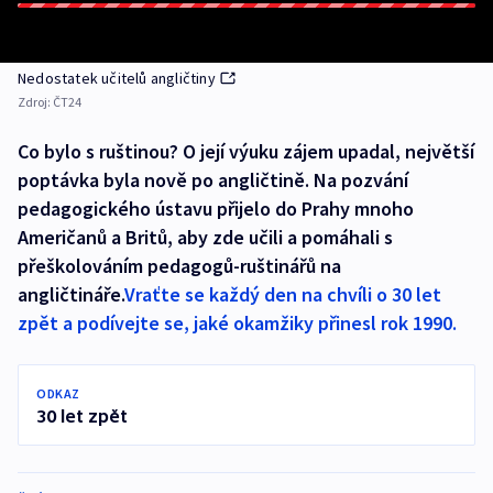
Nedostatek učitelů angličtiny
Zdroj:
ČT24
Co bylo s ruštinou? O její výuku zájem upadal, největší
poptávka byla nově po angličtině. Na pozvání
pedagogického ústavu přijelo do Prahy mnoho
Američanů a Britů, aby zde učili a pomáhali s
přeškolováním pedagogů-ruštinářů na
angličtináře.
Vraťte se každý den na chvíli o 30 let
zpět a podívejte se, jaké okamžiky přinesl rok 1990.
ODKAZ
30 let zpět