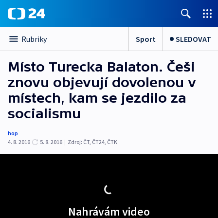
Sport
SLEDOVAT
Rubriky
Místo Turecka Balaton. Češi
znovu objevují dovolenou v
místech, kam se jezdilo za
socialismu
hop
4. 8. 2016
5. 8. 2016
|
Zdroj:
ČT
,
ČT24
,
ČTK
Nahrávám video