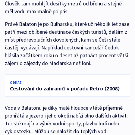
Člověk tam mohl jít desítky metrů od břehu a stejně
měl vodu maximálně po pás.
Právě Balaton je po Bulharsku, které už několik let zase
patří mezi oblíbené destinace českých turistů, dalším z
míst předrevolučních dovolených, kam se Češi stále
častěji vydávají. Například cestovní kancelář Čedok
hlásila začátkem roku o deset až patnáct procent větší
zájem o zájezdy do Maďarska než loni.
ODKAZ
Cestování do zahraničí v pořadu Retro (2008)
Voda v Balatonu je díky malé hloubce v létě příjemně
prohřátá a jezero i jeho okolí nabízí plno dalších aktivit.
Turisté mají na výběr vodní sporty, plavbu lodí nebo
cyklostezku. Můžou se naložit do teplých vod