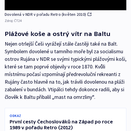
Dovolená v NDR v pořadu Retro (květen 2010)
Zdroj:
ČT24
Plážové koše a ostrý vítr na Baltu
Nejen otrlejší Češi vyrážejí stále častěji také na Balt.
Symbolem dovolené u tamního moře byl za socialismu
ostrov Rujána v NDR se svými typickými plážovými koši,
které se tam poprvé objevily v roce 1870. Kvůli
místnímu počasí vzpomínají předrevoluční rekreanti z
Rujány často hlavně na to, jak trávili dovolenou na pláži
zabalení v bundách. Vtipálci tehdy dokonce radili, aby si
člověk k Baltu přibalil „mast na omrzliny“.
ODKAZ
První cesty Čechoslováků na Západ po roce
1989 v pořadu Retro (2012)