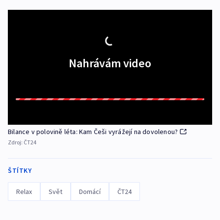
Nahrávám video
Bilance v polovině léta: Kam Češi vyrážejí na dovolenou?
Zdroj:
ČT24
ŠTÍTKY
Relax
Svět
Domácí
ČT24