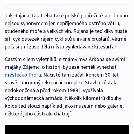
Jak Rujána, tak třeba také polské pobřeží už ale dlouho
nejsou synonymem jen nepříjemného ostrého větru,
studeného moře a velkých vln. Rujána je teď díky husté
síti cyklostezek rájem cyklistů a in-line bruslařů, větrné
počasí z ní zase dělá místo vyhledávané kitesurfaři.
Častým cílem výletníků je známý mys Arkona se svými
majáky. Zájemci o historii by zase neměli vynechat
městečko Prora
. Nacisté tam začali koncem 30. let
stavět ohromný rekreační komplex. Stavba zůstala
nedokončená a před rokem 1989 ji využívala
východoněmecká armáda. Několik kilometrů dlouhý
kolos teď slouží například jako muzeum nebo galerie,
některé jeho části ale chátrají.