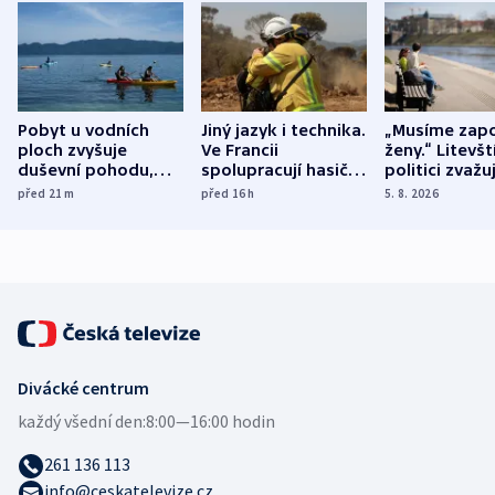
Pobyt u vodních
Jiný jazyk i technika.
„Musíme zapo
ploch zvyšuje
Ve Francii
ženy.“ Litevšt
duševní pohodu,
spolupracují hasiči z
politici zvažuj
ukázala
různých zemí
dohodu o
před 21
m
před 16
h
5. 8. 2026
mezinárodní studie
demografii
Divácké centrum
každý všední den:
8:00—16:00 hodin
261 136 113
info@ceskatelevize.cz