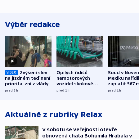
Výběr redakce
Zvýšení slev
Opilých řidičů
Soud v Nové
VIDEO
na jízdném teď není
nemotorových
Mexiku nařídi
priorita, zní z vlády
vozidel skokově
zaplatit 567 
přibylo, nejvíc ve
dolarů kvůli 
před 1
h
před 1
h
před 2
h
středních Čechách
způsobené d
Aktuálně z rubriky
Relax
V sobotu se veřejnosti otevře
obnovená chata Bohumila Hrabala v