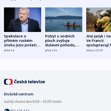
Spekulace o
Pobyt u vodních
Jiný jazyk i t
přímém ruském
ploch zvyšuje
Ve Francii
útoku jsou pošetilé,
duševní pohodu,
spolupracují h
míní estonský
ukázala
různých zemí
před 1
h
před 11
h
včera v 15:30
bezpečnostní
mezinárodní studie
expert
Divácké centrum
každý všední den:
8:00—16:00 hodin
261 136 113