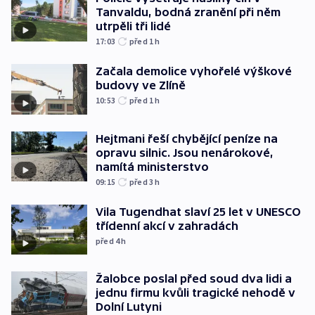
Tanvaldu, bodná zranění při něm
utrpěli tři lidé
17:03
před 1
h
Začala demolice vyhořelé výškové
budovy ve Zlíně
10:53
před 1
h
Hejtmani řeší chybějící peníze na
opravu silnic. Jsou nenárokové,
namítá ministerstvo
09:15
před 3
h
Vila Tugendhat slaví 25 let v UNESCO
třídenní akcí v zahradách
před 4
h
Žalobce poslal před soud dva lidi a
jednu firmu kvůli tragické nehodě v
Dolní Lutyni