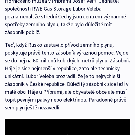
Hornického muzea v Příbrami Josef Velfl. Jednatel
společnosti RWE Gas Storage Lubor Veleba
poznamenal, že střední Čechy jsou centrem významné
spotřeby zemního plynu, takže bylo důležité mít
zásobník poblíž.
Teď, když Rusko zastavilo přívod zemního plynu,
poskytuje právě tento zásobník výraznou pomoc. Vejde
se do něj na 60 milionů kubických metrů plynu. Zásobník
Háje je sice nejmenší v republice, zato ale technicky
unikátní. Lubor Veleba prozradil, že je to nejrychlejší
zásobník v České republice. Důležitý zásobník sice leží v
malé obci Háje u Příbrami, ale obyvatelé obce ale musí
topit pevnými palivy nebo elektřinou. Paradoxně právě
sem plyn ještě nezavedli.