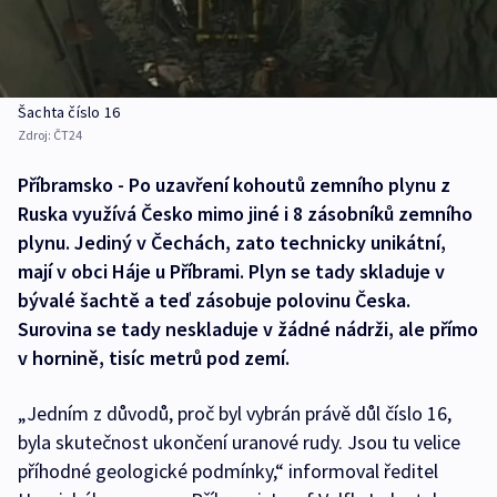
Šachta číslo 16
Zdroj:
ČT24
Příbramsko - Po uzavření kohoutů zemního plynu z
Ruska využívá Česko mimo jiné i 8 zásobníků zemního
plynu. Jediný v Čechách, zato technicky unikátní,
mají v obci Háje u Příbrami. Plyn se tady skladuje v
bývalé šachtě a teď zásobuje polovinu Česka.
Surovina se tady neskladuje v žádné nádrži, ale přímo
v hornině, tisíc metrů pod zemí.
„Jedním z důvodů, proč byl vybrán právě důl číslo 16,
byla skutečnost ukončení uranové rudy. Jsou tu velice
příhodné geologické podmínky,“ informoval ředitel