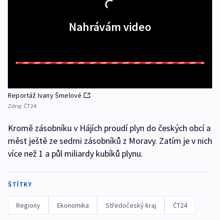
Nahrávám video
Reportáž Ivany Šmelové
Zdroj:
ČT24
Kromě zásobníku v Hájích proudí plyn do českých obcí a
měst ještě ze sedmi zásobníků z Moravy. Zatím je v nich
více než 1 a půl miliardy kubíků plynu.
ŠTÍTKY
Regiony
Ekonomika
Středočeský kraj
ČT24