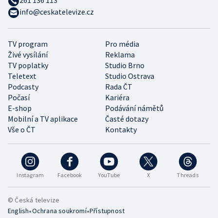
info@ceskatelevize.cz
TV program
Pro média
Živé vysílání
Reklama
TV poplatky
Studio Brno
Teletext
Studio Ostrava
Podcasty
Rada ČT
Počasí
Kariéra
E-shop
Podávání námětů
Mobilní a TV aplikace
Časté dotazy
Vše o ČT
Kontakty
Instagram
Facebook
YouTube
X
Threads
© Česká televize
•
•
English
Ochrana soukromí
Přístupnost