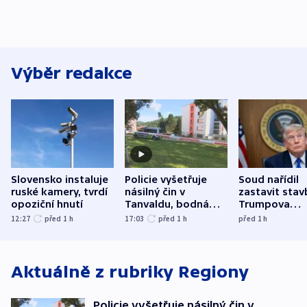
Výběr redakce
Slovensko instaluje
Policie vyšetřuje
Soud nařídil
ruské kamery, tvrdí
násilný čin v
zastavit stav
opoziční hnutí
Tanvaldu, bodná
Trumpova
zranění při něm
tanečního sá
12:27
před 1
h
17:03
před 1
h
před 1
h
utrpěli tři lidé
Aktuálně z rubriky
Regiony
Policie vyšetřuje násilný čin v