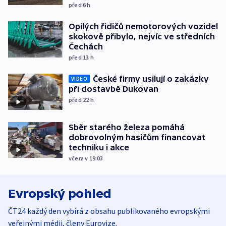
před 6
h
Opilých řidičů nemotorových vozidel
skokově přibylo, nejvíc ve středních
Čechách
před 13
h
České firmy usilují o zakázky
VIDEO
při dostavbě Dukovan
před 22
h
Sběr starého železa pomáhá
dobrovolným hasičům financovat
techniku i akce
včera v 19:03
Evropský pohled
ČT24 každý den vybírá z obsahu publikovaného evropskými
veřejnými médii, členy Eurovize.