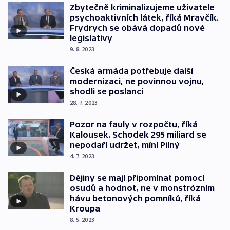
Zbytečně kriminalizujeme uživatele
psychoaktivních látek, říká Mravčík.
Frydrych se obává dopadů nové
legislativy
9. 8. 2023
Česká armáda potřebuje další
modernizaci, ne povinnou vojnu,
shodli se poslanci
28. 7. 2023
Pozor na fauly v rozpočtu, říká
Kalousek. Schodek 295 miliard se
nepodaří udržet, míní Pilný
4. 7. 2023
Dějiny se mají připomínat pomocí
osudů a hodnot, ne v monstrózním
hávu betonových pomníků, říká
Kroupa
8. 5. 2023