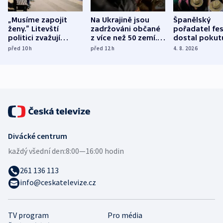
„Musíme zapojit
Na Ukrajině jsou
Španělský
ženy.“ Litevští
zadržováni občané
pořadatel fes
politici zvažují
z více než 50 zemí.
dostal pokut
dohodu o
Bojovali na straně
nekalé prakti
před 10
h
před 12
h
4. 8. 2026
demografii
Ruska
Divácké centrum
každý všední den:
8:00—16:00 hodin
261 136 113
info@ceskatelevize.cz
TV program
Pro média