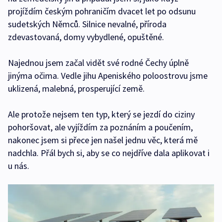
projíždím českým pohraničím dvacet let po odsunu
sudetských Němců. Silnice nevalné, příroda
zdevastovaná, domy vybydlené, opuštěné.
Najednou jsem začal vidět své rodné Čechy úplně
jinýma očima. Vedle jihu Apeniského poloostrovu jsme
uklizená, malebná, prosperující země.
Ale protože nejsem ten typ, který se jezdí do ciziny
pohoršovat, ale vyjíždím za poznáním a poučením,
nakonec jsem si přece jen našel jednu věc, která mě
nadchla. Přál bych si, aby se co nejdříve dala aplikovat i
u nás.