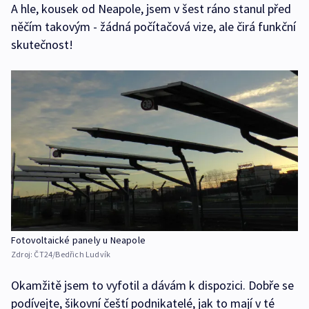
A hle, kousek od Neapole, jsem v šest ráno stanul před
něčím takovým - žádná počítačová vize, ale čirá funkční
skutečnost!
Fotovoltaické panely u Neapole
Zdroj:
ČT24/Bedřich Ludvík
Okamžitě jsem to vyfotil a dávám k dispozici. Dobře se
podívejte, šikovní čeští podnikatelé, jak to mají v té