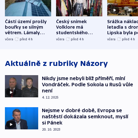
Částí území prošly
Český snímek
Srážka nákla
bouřky se silným
Volklore má
letadla s dr
větrem. Lámaly
studentského
Lipska byla p
stromy a poničily
Oscara, zabojuje o
německého mi
včera
před 4
h
včera
před 4
h
včera
před 4
h
střechu
cenu za krátký film
hybridní útok
Aktuálně z rubriky
Názory
Nikdy jsme nebyli blíž příměří, míní
Vondráček. Podle Sokola u Rusů vůle
není
4. 12. 2025
Nejsme v dobré době, Evropa se
naštěstí dokázala semknout, myslí
si Pánek
20. 10. 2023