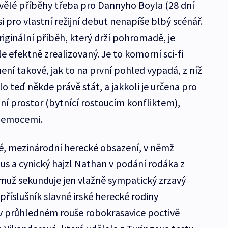
vělé příběhy třeba pro Dannyho Boyla (28 dní
 si pro vlastní režijní debut nenapíše blbý scénář.
riginální příběh, který drží pohromadě, je
e efektně zrealizovaný. Je to komorní sci-fi
ení takové, jak to na první pohled vypadá, z níž
o teď někde právě stát, a jakkoli je určena pro
rilní prostor (bytnící rostoucím konfliktem),
a emocemi.
 mezinárodní herecké obsazení, v němž
us a cynický hajzl Nathan v podání rodáka z
muž sekunduje jen vlažně sympatický zrzavý
příslušník slavné irské herecké rodiny
 v průhledném rouše robokrasavice poctivě