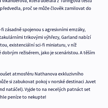
 Vikanderová, která udělala z Turingova testu
předvedla, proč se může člověk zamilovat do
i-fi zásadně spojenou s agresivními emzáky,
takulárními trikovými výhřezy, Garland nabízí
ou, existenciální sci-fi miniaturu, v níž
 dobrým režisérem, jako je scenáristou. A těším
zkoušet atmosféru Nathanova exkluzivního
ůže si zabukovat pokoj v norské destinaci Juvet
d natáčel). Vyjde to na necelých patnáct set
yhle peníze to nekupte!