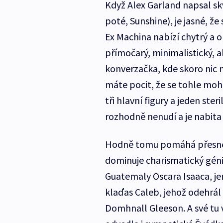
Když Alex Garland napsal sk
poté, Sunshine), je jasné, že
Ex Machina nabízí chytrý a o
přímočarý, minimalistický, al
konverzačka, kde skoro nic n
máte pocit, že se tohle mohl
tři hlavní figury a jeden ste
rozhodně nenudí a je nabit
Hodně tomu pomáhá přesné,
dominuje charismatický géni
Guatemaly Oscara Isaaca, je
klaďas Caleb, jehož odehrál 
Domhnall Gleeson. A své tu