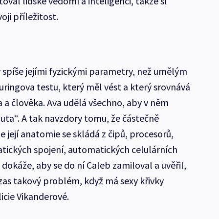
oval lidské vědomí a inteligenci, takže si
ji příležitost.
 spíše jejími fyzickými parametry, než umělým
uringova testu, který měl vést a který srovnává
a a člověka. Ava udělá všechno, aby v něm
nuta“. A tak navzdory tomu, že částečně
e její anatomie se skládá z čipů, procesorů,
atických spojení, automatických celulárních
 dokáže, aby se do ní Caleb zamiloval a uvěřil,
o zas takový problém, když má sexy křivky
icie Vikanderové.