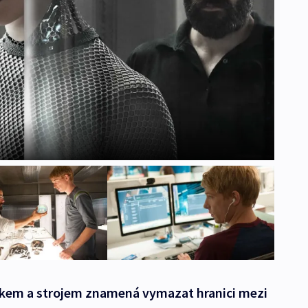
věkem a strojem znamená vymazat hranici mezi