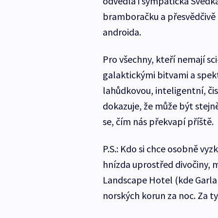
odvedla i sympatická Švédka
bramboračku a přesvědčivě 
androida.
Pro všechny, kteří nemají sc
galaktickými bitvami a spek
lahůdkovou, inteligentní, čist
dokazuje, že může být stejně
se, čím nás překvapí příště.
P.S.: Kdo si chce osobně vy
hnízda uprostřed divočiny, m
Landscape Hotel (kde Garlan
norských korun za noc. Za t