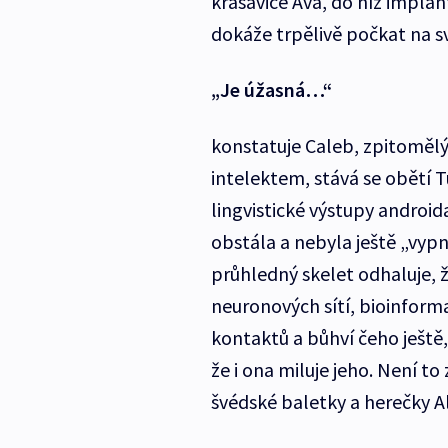
krasavice Ava, do níž implant
dokáže trpělivě počkat na svo
„Je úžasná…“
konstatuje Caleb, zpitomělý
intelektem, stává se obětí T
lingvistické výstupy android
obstála a nebyla ještě „vyp
průhledný skelet odhaluje, ž
neuronových sítí, bioinform
kontaktů a bůhví čeho ještě,
že i ona miluje jeho. Není t
švédské baletky a herečky Al