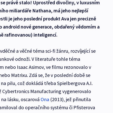
o se právě stalo! Uprostřed divočiny, v luxusním
ho miliardáře Nathana, má jeho nejlepší
estli je jeho poslední produkt Ava jen precizně
 android nové generace, obdařený vědomím a
 rafinovanou) inteligencí.
je vděčné a věčné téma sci-fi žánru, rozvíjející se
nkové odnoži. V literatuře tohle téma
em nebo Isaac Asimov, ve filmu rezonovalo v
ebo Matrixu. Zdá se, že v poslední době se
na pilu, což dokládá třeba Spielbergova A.I.
íž Cybertronics Manufacturing vygenerovalo
na lásku, oscarová
Ona
(2013), jež přinutila
amiloval do operačního systému či Pfisterova