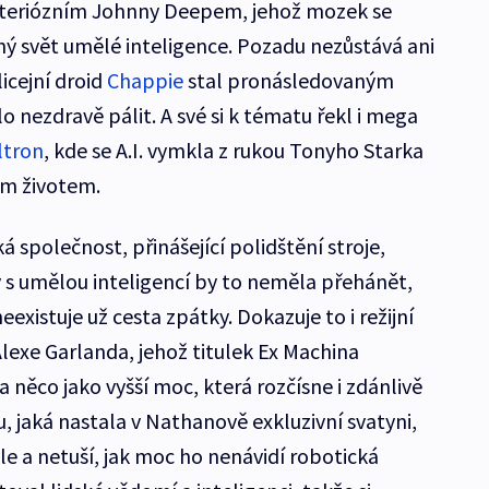
steriózním Johnny Deepem, jehož mozek se
ý svět umělé inteligence. Pozadu nezůstává ani
icejní droid
Chappie
stal pronásledovaným
 nezdravě pálit. A své si k tématu řekl i mega
ltron
, kde se A.I. vymkla z rukou Tonyho Starka
ým životem.
á společnost, přinášející polidštění stroje,
y s umělou inteligencí by to neměla přehánět,
eexistuje už cesta zpátky. Dokazuje to i režijní
lexe Garlanda, jehož titulek Ex Machina
a něco jako vyšší moc, která rozčísne i zdánlivě
u, jaká nastala v Nathanově exkluzivní svatyni,
ele a netuší, jak moc ho nenávidí robotická