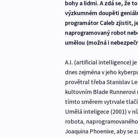
bohy a lidmi. A zdá se, že t
výzkumném doupěti geniální
programátor Caleb zjistit, j
naprogramovaný robot nebo
umělou (možná i nebezpečně
A.I. (artificial intelligence) 
dnes zejména v jeho kyberpu
provětral třeba Stanislav L
kultovním Blade Runnerovi n
tímto směrem vytrvale tlačí 
Umělá inteligece (2001) v n
robota, naprogramovaného 
Joaquina Phoenixe, aby se z