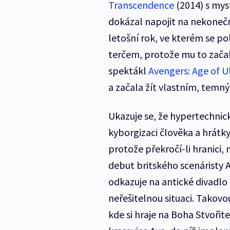
Transcendence
(2014) s my
dokázal napojit na nekonečn
letošní rok, ve kterém se pol
terčem, protože mu to začalo
spektákl
Avengers: Age of U
a začala žít vlastním, temn
Ukazuje se, že hypertechnick
kyborgizaci člověka a hrátk
protože překročí-li hranici, n
debut britského scenáristy A
odkazuje na antické divadlo 
neřešitelnou situaci. Takovo
kde si hraje na Boha Stvořit