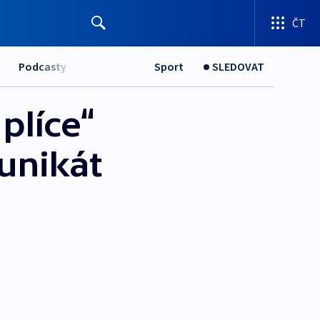
ČT
Podcasty
Sport
SLEDOVAT
plíce“
 unikát