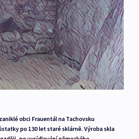
 zaniklé obci Frauentál na Tachovsku
statky po 130 let staré sklárně. Výroba skla
později, po vysídlování německého