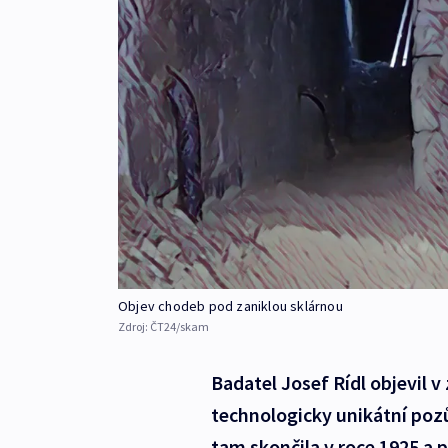
Objev chodeb pod zaniklou sklárnou
Zdroj:
ČT24/skam
Badatel Josef Rídl objevil v
technologicky unikátní pozů
tam skončila v roce 1925 a 