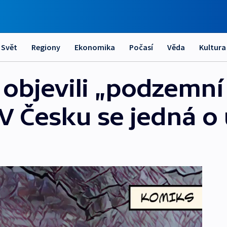
Svět
Regiony
Ekonomika
Počasí
Věda
Kultura
objevili „podzemní 
 V Česku se jedná o