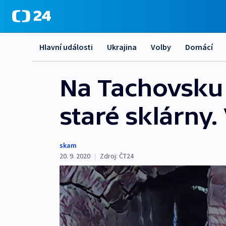
Hlavní události
Ukrajina
Volby
Domácí
Na Tachovsku 
staré sklárny.
skam
20. 9. 2020
|
Zdroj:
ČT24