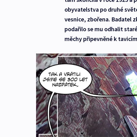
obyvatelstva po druhé světo
vesnice, zbořena. Badatel z
podařilo se mu odhalit star
měchy připevněné k tavicím