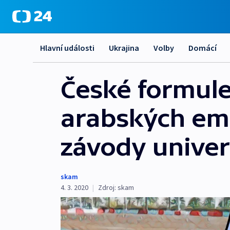
Hlavní události
Ukrajina
Volby
Domácí
České formule
arabských emi
závody univerz
skam
4. 3. 2020
|
Zdroj:
skam