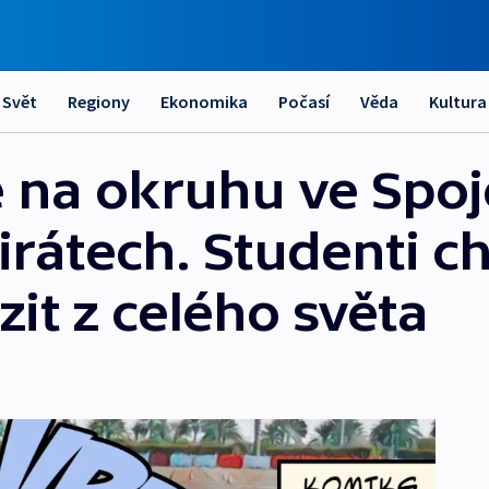
Svět
Regiony
Ekonomika
Počasí
Věda
Kultura
 na okruhu ve Spo
rátech. Studenti ch
it z celého světa