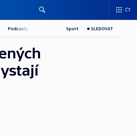
ČT
Podcasty
Sport
SLEDOVAT
jených
ystají