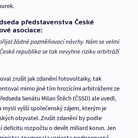
ourek.
edseda představenstva České
ové asociace:
epřijal žádné pozměňovací návrhy. Nám se velmi
 Česká republika se tak nevyhne riziku arbitráží
oval zrušit jak zdanění fotovoltaiky, tak
ntoval mimo jiné tím hrozícími arbitrážemi ze
Předseda Senátu Milan Štěch (ČSSD) ale uvedl,
 mysli vyšší společenský zájem, kterým je
ských obyvatel. Zrušit zdanění by podle
deficitu rozpočtu o devět miliard korun. Jen
ministra znamenala varianta podporovaná