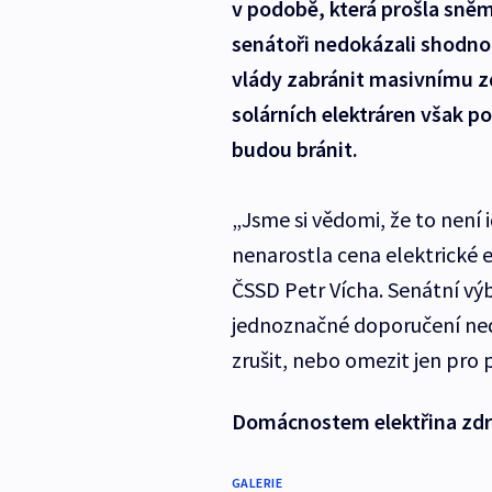
v podobě, která prošla sně
senátoři nedokázali shodno
vlády zabránit masivnímu zdr
solárních elektráren však po
budou bránit.
„Jsme si vědomi, že to není 
nenarostla cena elektrické 
ČSSD Petr Vícha. Senátní vý
jednoznačné doporučení ned
zrušit, nebo omezit jen pro p
Domácnostem elektřina zdra
GALERIE