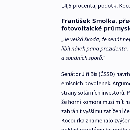
14,5 procenta, podotkl Koc
František Smolka, př
fotovoltaické průmysl
„Je velká škoda, že senát n
líbil návrh pana prezidenta.
a soudních sporů.“
Senátor Jiří Bis (ČSSD) navrh
emisních povolenek. Argume
strany solárních investorů. 
že horní komora musí mít na
zabránit vyššímu zatížení če
Kocourka znamenalo zvýšení 
odklad problému by podle 