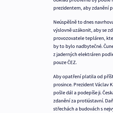
prezidentem, aby zdanění pla
Neúspěšně to dnes navrhoval
výslovně uzákonit, aby se 
provozovatele tepláren, kte
by to bylo nadbytečné. Čune
z jaderných elektráren podl
pouze ČEZ.
Aby opatření platila od příš
prosince. Prezident Václav K
pošle dál a podepíše ji. Če
zdanění za protiústavní. Da
střechách a budovách s nej