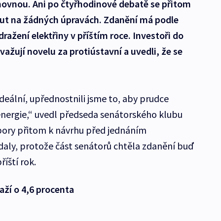
movnou. Ani po čtyřhodinové debatě se přitom
ut na žádných úpravách. Zdanění má podle
ažení elektřiny v příštím roce. Investoři do
važují novelu za protiústavní a uvedli, že se
ideální, upřednostnili jsme to, aby prudce
energie,“ uvedl předseda senátorského klubu
bory přitom k návrhu před jednáním
aly, protože část senátorů chtěla zdanění buď
říští rok.
ží o 4,6 procenta