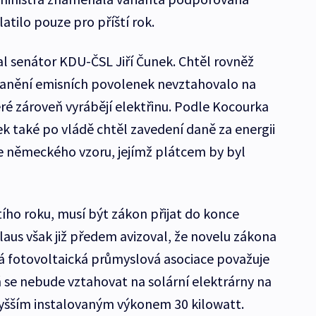
tilo pouze pro příští rok.
 senátor KDU-ČSL Jiří Čunek. Chtěl rovněž
zdanění emisních povolenek nevztahovalo na
ré zároveň vyrábějí elektřinu. Podle Kocourka
k také po vládě chtěl zavedení daně za energii
e německého vzoru, jejímž plátcem by byl
tího roku, musí být zákon přijat do konce
laus však již předem avizoval, že novelu zákona
ská fotovoltaická průmyslová asociace považuje
ň se nebude vztahovat na solární elektrárny na
vyšším instalovaným výkonem 30 kilowatt.