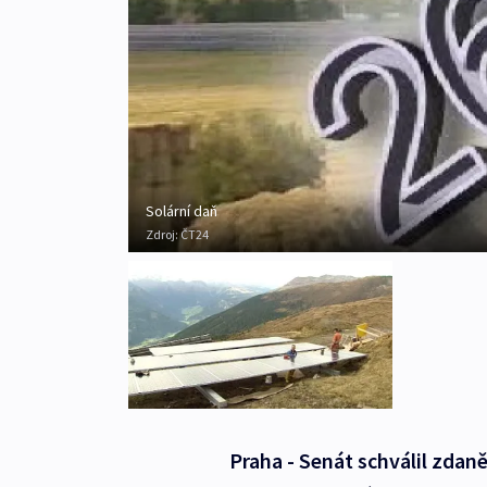
Solární daň
Zdroj:
ČT24
Praha - Senát schválil zdaně