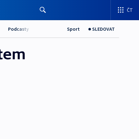
ČT
Podcasty
Sport
SLEDOVAT
átem