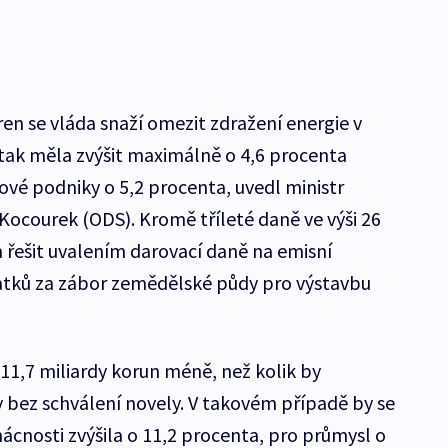
en se vláda snaží omezit zdražení energie v
e tak měla zvýšit maximálně o 4,6 procenta
é podniky o 5,2 procenta, uvedl ministr
ocourek (ODS). Kromě tříleté daně ve výši 26
řešit uvalením darovací daně na emisní
tků za zábor zemědělské půdy pro výstavbu
11,7 miliardy korun méně, než kolik by
y bez schválení novely. V takovém případě by se
ácnosti zvýšila o 11,2 procenta, pro průmysl o