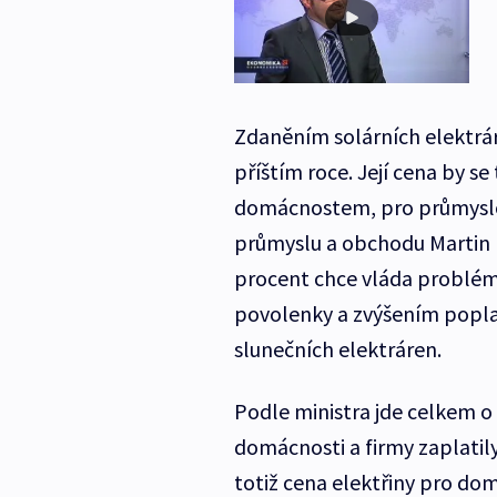
Zdaněním solárních elektrár
příštím roce. Její cena by s
domácnostem, pro průmyslov
průmyslu a obchodu Martin K
procent chce vláda problém 
povolenky a zvýšením popla
slunečních elektráren.
Podle ministra jde celkem o 
domácnosti a firmy zaplatil
totiž cena elektřiny pro dom