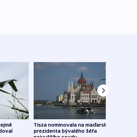
řejmě
Tisza nominovala na maďarského
Ruský
doval
prezidenta bývalého šéfa
čtyři 
nejvyššího soudu