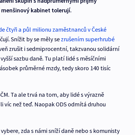
zdanění skupin s nadprůměrnými příjmy
í menšinový kabinet tolerují.
de čtyři a půl milionu zaměstnanců v České
ují. Snížit by se měly se
zrušením superhrubé
veň zrušit i sedmiprocentní, takzvanou solidární
 vyšší sazbu daně. Tu platí lidé s měsíčními
řnásobek průměrné mzdy, tedy skoro 140 tisíc
M. Ta ale trvá na tom, aby lidé s výrazně
li víc než teď. Naopak ODS odmítá druhou
 vybere, zda s námi sníží daně nebo s komunisty