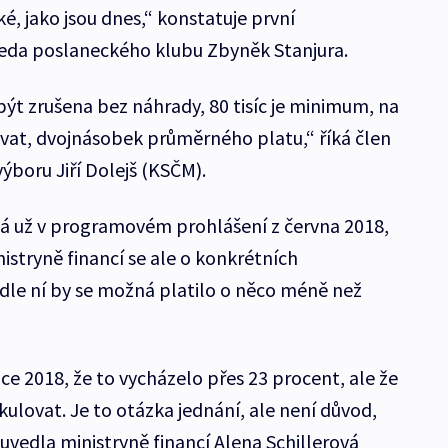
ké, jako jsou dnes,“ konstatuje první
eda poslaneckého klubu Zbyněk Stanjura.
být zrušena bez náhrady, 80 tisíc je minimum, na
vat, dvojnásobek průměrného platu,“ říká člen
boru Jiří Dolejš (KSČM).
tá už v programovém prohlášení z června 2018,
nistryně financí se ale o konkrétních
dle ní by se možná platilo o něco méně než
oce 2018, že to vycházelo přes 23 procent, ale že
ulovat. Je to otázka jednání, ale není důvod,
 uvedla ministryně financí Alena Schillerová