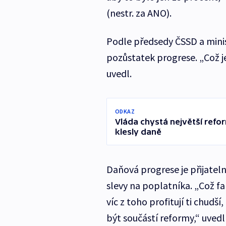
(nestr. za ANO).
Podle předsedy ČSSD a mini
pozůstatek progrese. „Což j
uvedl.
ODKAZ
Vláda chystá největší refor
klesly daně
Daňová progrese je přijateln
slevy na poplatníka. „Což f
víc z toho profitují ti chudší
být součástí reformy,“ uve