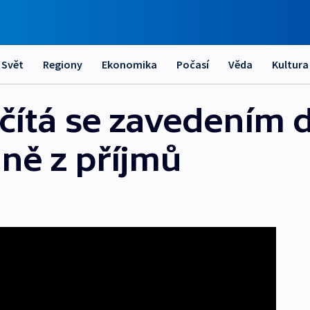
Svět
Regiony
Ekonomika
Počasí
Věda
Kultura
očítá se zavedením 
aně z příjmů