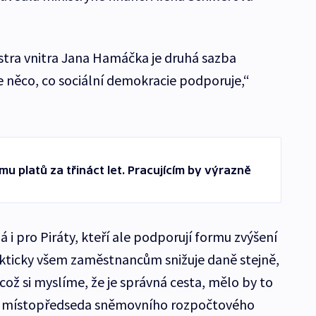
stra vnitra Jana Hamáčka je druhá sazba
e něco, co sociální demokracie podporuje,“
mu platů za třináct let. Pracujícím by výrazně
á i pro Piráty, kteří ale podporují formu zvýšení
akticky všem zaměstnancům snižuje daně stejně,
, což si myslíme, že je správná cesta, mělo by to
dl místopředseda sněmovního rozpočtového