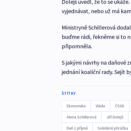
Dolejš uvedl, že to se ukáže
vyjednávat, nebo už má kama
Ministryně Schillerová dodal
buďme rádi, řekněme si to n
připomněla.
S jakými návrhy na daňové z
jednání koaliční rady. Sejít 
ŠTÍTKY
Ekonomika
Vláda
ČSSD
Alena Schillerová
Jiří Dolejš
Daň z příjmů
Solidární přirážka