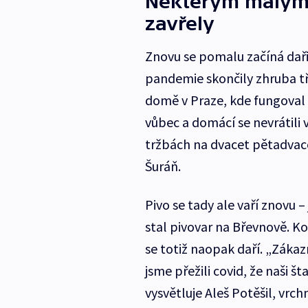
Některým malým 
zavřely
Znovu se pomalu začíná dař
pandemie skončily zhruba tři
domě v Praze, kde fungoval b
vůbec a domácí se nevrátili 
tržbách na dvacet pětadvace
Šuráň.
Pivo se tady ale vaří znovu 
stal pivovar na Břevnově. K
se totiž naopak daří. „Zákazn
jsme přežili covid, že naši š
vysvětluje Aleš Potěšil, vrc