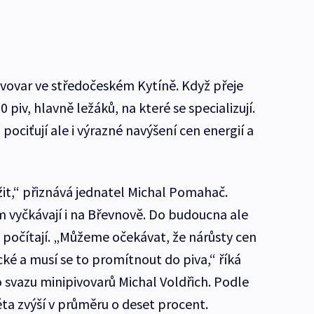
pivovar ve středočeském Kytíně. Když přeje
 piv, hlavně ležáků, na které se specializují.
ociťují ale i výrazné navýšení cen energií a
ažit,“ přiznává jednatel Michal Pomahač.
 vyčkávají i na Břevnově. Do budoucna ale
 počítají. „Můžeme očekávat, že nárůsty cen
ké a musí se to promítnout do piva,“ říká
svazu minipivovarů Michal Voldřich. Podle
léta zvýší v průměru o deset procent.