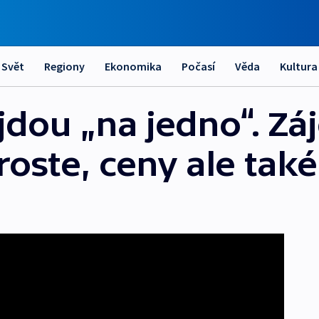
Svět
Regiony
Ekonomika
Počasí
Věda
Kultura
ajdou „na jedno“. Zá
oroste, ceny ale také