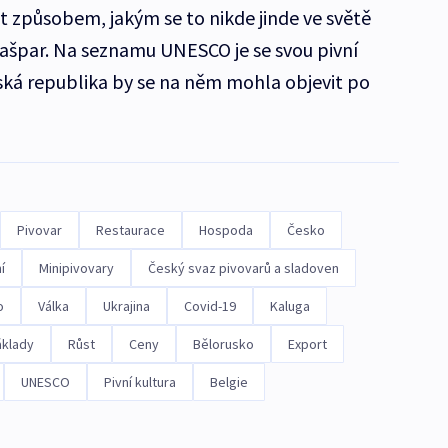
t způsobem, jakým se to nikde jinde ve světě
ašpar. Na seznamu UNESCO je se svou pivní
eská republika by se na něm mohla objevit po
Pivovar
Restaurace
Hospoda
Česko
í
Minipivovary
Český svaz pivovarů a sladoven
o
Válka
Ukrajina
Covid-19
Kaluga
áklady
Růst
Ceny
Bělorusko
Export
UNESCO
Pivní kultura
Belgie