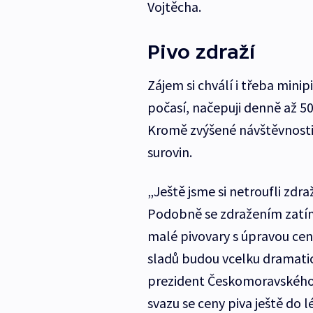
Vojtěcha.
Pivo zdraží
Zájem si chválí i třeba mini
počasí, načepuji denně až 500
Kromě zvýšené návštěvnosti p
surovin.
„Ještě jsme si netroufli zdr
Podobně se zdražením zatím
malé pivovary s úpravou cen
sladů budou vcelku dramatic
prezident Českomoravského 
svazu se ceny piva ještě do 