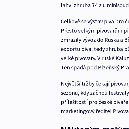
lahví zhruba 74 a u minisou
Celkově se výstav piva pro č
Přesto velkým pivovarům příj
zmrazily vývoz do Ruska a B
exportu piva, tedy zhruba pů
velké pivovary. V ruské Kalu
Ten spadá pod Plzeňský Prazd
Největší tržby čekají pivova
sezonu, kdy začnou festivaly
příležitostí pro české pivař
marketingový ředitel Pivov