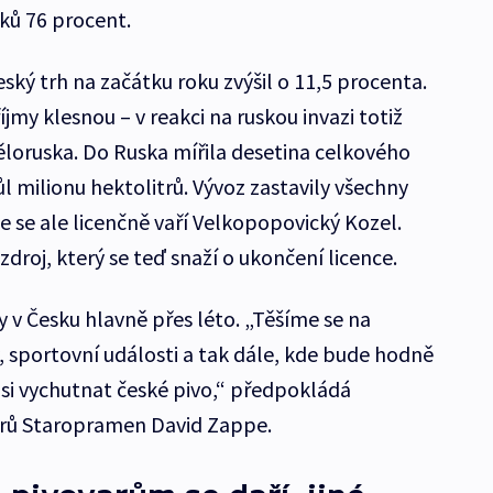
dků 76 procent.
eský trh na začátku roku zvýšil o 11,5 procenta.
my klesnou – v reakci na ruskou invazi totiž
ěloruska. Do Ruska mířila desetina celkového
l milionu hektolitrů. Vývoz zastavily všechny
ze se ale licenčně vaří Velkopopovický Kozel.
roj, který se teď snaží o ukončení licence.
ry v Česku hlavně přes léto. „Těšíme se na
, sportovní události a tak dále, kde bude hodně
e si vychutnat české pivo,“ předpokládá
arů Staropramen David Zappe.