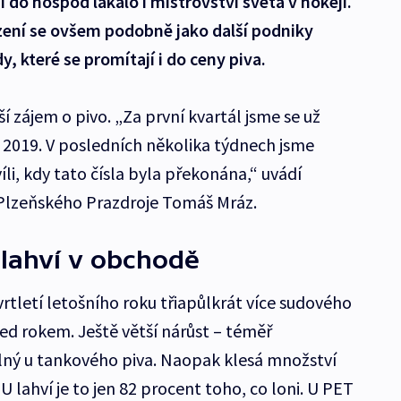
i do hospod lákalo i mistrovství světa v hokeji.
zení se ovšem podobně jako další podniky
y, které se promítají i do ceny piva.
šší zájem o pivo. „Za první kvartál jsme se už
ok 2019. V posledních několika týdnech jsme
íli, kdy tato čísla byla překonána,“ uvádí
 Plzeňského Prazdroje Tomáš Mráz.
 lahví v obchodě
vrtletí letošního roku třiapůlkrát více sudového
ed rokem. Ještě větší nárůst – téměř
lný u tankového piva. Naopak klesá množství
lahví je to jen 82 procent toho, co loni. U PET