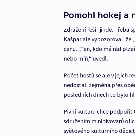
Pomohl hokej a 
Zdražení řeší i jinde. Třeba
Kašpar ale vypozoroval, že 
cenu. „Ten, kdo má rád plzeň, 
nebo míň,“ uvedl.
Počet hostů se ale v jejich 
nedostal, zejména přes obědy
posledních dnech to bylo hla
Pivní kulturu chce podpořit 
sdružením minipivovarů ofic
světového kulturního dědictv