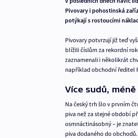
V posledních dnech navíc lid
Pivovary i pohostinská zaří
potýkají s rostoucími náklad
Pivovary potvrzují již teď vy
blížili číslům za rekordní r
zaznamenali i několikrát chv
například obchodní ředitel
Více sudů, méně
Na český trh šlo v prvním čt
piva než za stejné období př
osmnáctinásobný – je znate
piva dodaného do obchodů. U 