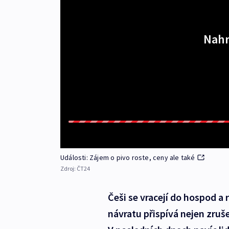
Nahr
Události: Zájem o pivo roste, ceny ale také
Zdroj:
ČT24
Češi se vracejí do hospod a 
návratu přispívá nejen zruš