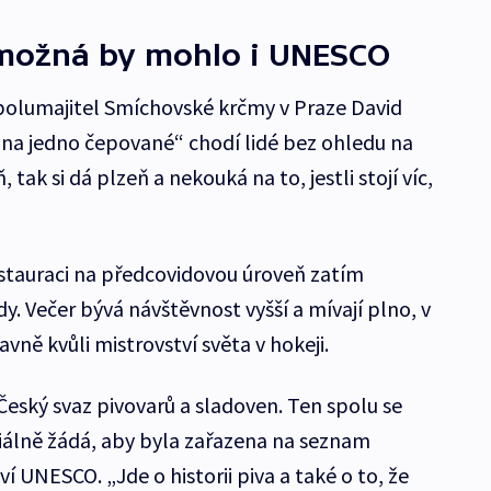
možná by mohlo i UNESCO
 spolumajitel Smíchovské krčmy v Praze David
„na jedno čepované“ chodí lidé bez ohledu na
tak si dá plzeň a nekouká na to, jestli stojí víc,
restauraci na předcovidovou úroveň zatím
. Večer bývá návštěvnost vyšší a mívají plno, v
vně kvůli mistrovství světa v hokeji.
Český svaz pivovarů a sladoven. Ten spolu se
iálně žádá, aby byla zařazena na seznam
í UNESCO. „Jde o historii piva a také o to, že