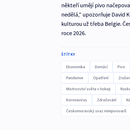
někteří umějí pivo načepova
nedělá,“ upozorňuje David K
kulturou už třeba Belgie. Č
roce 2026.
ŠTÍTKY
Ekonomika
Domácí
Pivo
Pandemie
Opatření
Zrušen
Mistrovství světa v hokeji
Rusk
Koronavirus
Zdražování
N
Českomoravský svaz minipivovarů