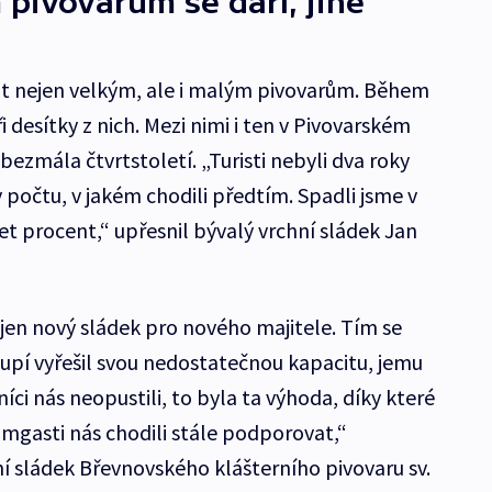
pivovarům se daří, jiné
it nejen velkým, ale i malým pivovarům. Během
 desítky z nich. Mezi nimi i ten v Pivovarském
ezmála čtvrtstoletí. „Turisti nebyli dva roky
v počtu, v jakém chodili předtím. Spadli jsme v
t procent,“ upřesnil bývalý vrchní sládek Jan
– jen nový sládek pro nového majitele. Tím se
oupí vyřešil svou nedostatečnou kapacitu, jemu
íci nás neopustili, to byla ta výhoda, díky které
tamgasti nás chodili stále podporovat,“
hní sládek Břevnovského klášterního pivovaru sv.