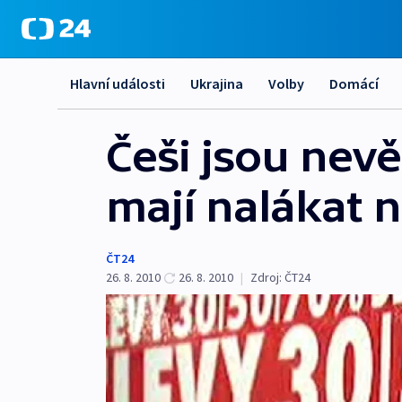
Hlavní události
Ukrajina
Volby
Domácí
Češi jsou nevě
mají nalákat 
ČT24
26. 8. 2010
26. 8. 2010
|
Zdroj:
ČT24