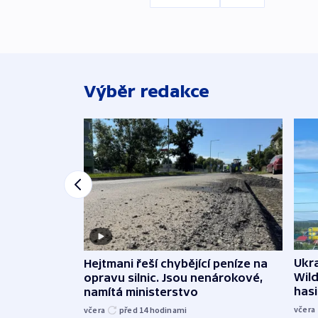
Výběr redakce
Ukra
Hejtmani řeší chybějící peníze na
Wild
opravu silnic. Jsou nenárokové,
hasi
namítá ministerstvo
včera
včera
před 14
hodinami