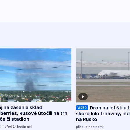
jina zasáhla sklad
Dron na letišti u 
VIDEO
berries, Rusové útočili na trh,
skoro kilo trhaviny, ind
če či stadion
na Rusko
před 14
hodinami
před 15
hodinami