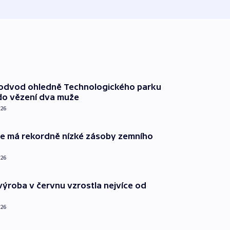
podvod ohledně Technologického parku
do vězení dva muže
026
ie má rekordně nízké zásoby zemního
026
ýroba v červnu vzrostla nejvíce od
026