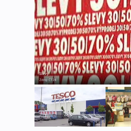
Slevy
Zdroj:
ČT24