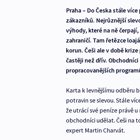
Praha – Do Česka stále víc
zákazníků. Nejrůznější slev
výhody, které na ně čerpají,
zahraničí. Tam řetězce loaj
korun. Češi ale v době krize 
častěji než dřív. Obchodníci
propracovanějších program
Karta k levnějšímu odběru b
potravin se slevou. Stále ví
že utrácí své peníze právě u 
obchodníci udělat. Češi na t
expert Martin Charvát.