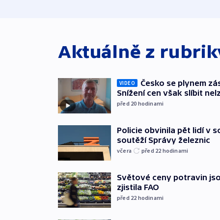
Aktuálně z rubri
Česko se plynem záso
VIDEO
Snížení cen však slíbit nel
před 20
hodinami
Policie obvinila pět lidí v 
soutěží Správy železnic
včera
před 22
hodinami
Světové ceny potravin jso
zjistila FAO
před 22
hodinami