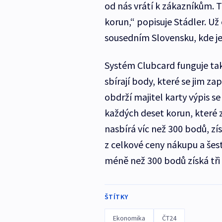
od nás vrátí k zákazníkům. 
korun,“ popisuje Stádler. Už
sousedním Slovensku, kde jej
Systém Clubcard funguje tak
sbírají body, které se jim za
obdrží majitel karty výpis 
každých deset korun, které z
nasbírá víc než 300 bodů, z
z celkové ceny nákupu a šest
méně než 300 bodů získá tři
ŠTÍTKY
Ekonomika
ČT24