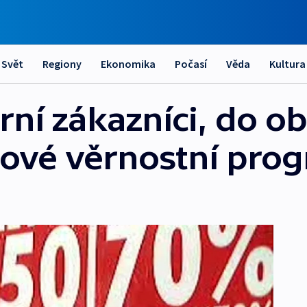
Svět
Regiony
Ekonomika
Počasí
Věda
Kultura
rní zákazníci, do o
nové věrnostní pro