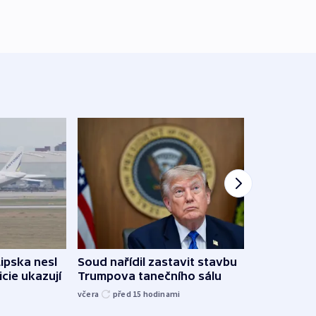
Lipska nesl
Soud nařídil zastavit stavbu
Žido
icie ukazují
Trumpova tanečního sálu
břehu
kriti
včera
před 15
hodinami
před 1