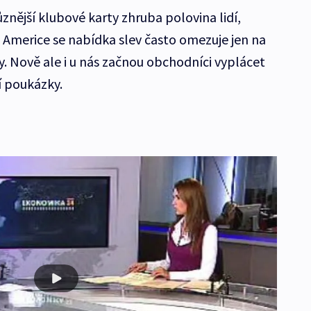
znější klubové karty zhruba polovina lidí,
Americe se nabídka slev často omezuje jen na
 Nově ale i u nás začnou obchodníci vyplácet
í poukázky.