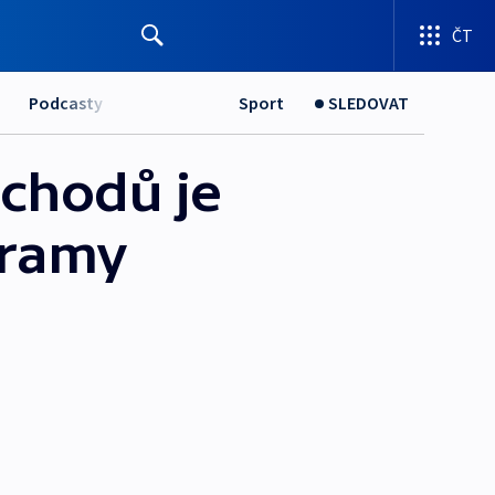
ČT
Podcasty
Sport
SLEDOVAT
bchodů je
gramy