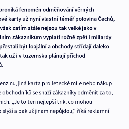
e proniká fenomén odměňování věrných
ové karty už nyní vlastní téměř polovina Čechů,
 však zatím stále nejsou tak velké jako v
álním zákazníkům vyplatí ročně zpět i miliardy
přestali být loajální a obchody střídají daleko
 tak už i v tuzemsku plánují příchod
ů.
enzinu, jiná karta pro letecké míle nebo nákup
ce obchodníků se snaží zákazníky odměnit za to,
nich. „Je to ten nejlepší trik, co mohou
o slyší a pak už jinam nepůjdou,“ říká reklamní