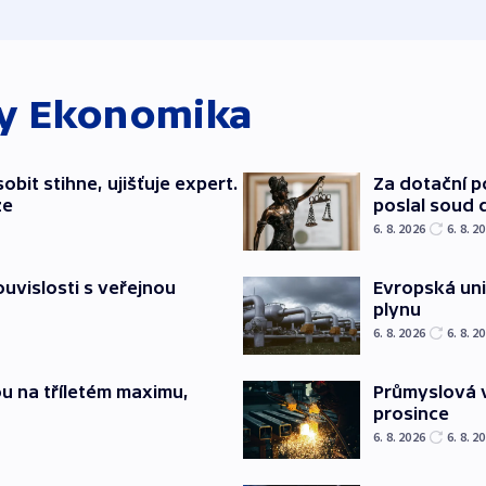
ky
Ekonomika
bit stihne, ujišťuje expert.
Za dotační 
ze
poslal soud 
6. 8. 2026
6. 8. 2
souvislosti s veřejnou
Evropská un
plynu
6. 8. 2026
6. 8. 2
u na tříletém maximu,
Průmyslová v
prosince
6. 8. 2026
6. 8. 2