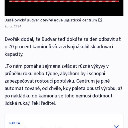
Budějovický Budvar otevřel nové logistické centrum
Zdroj:
ČT24
Dvořák dodal, že Budvar teď dokáže za den odbavit až
o 70 procent kamionů víc a zdvojnásobil skladovací
kapacity.
„To nám pomáhá zejména zvládat různé výkyvy v
průběhu roku nebo týdne, abychom byli schopni
zabezpečovat rostoucí poptávku. Centrum je plně
automatizované, od chvíle, kdy paleta opustí výrobu, až
po nakládku do kamionu se toho nemusí dotknout
lidská ruka,“ řekl ředitel.
FAKTA