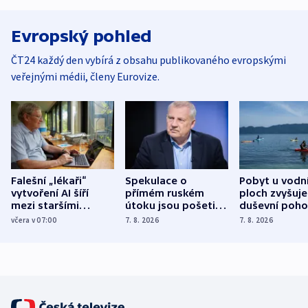
Evropský pohled
ČT24 každý den vybírá z obsahu publikovaného evropskými
veřejnými médii, členy Eurovize.
Falešní „lékaři“
Spekulace o
Pobyt u vodn
vytvoření AI šíří
přímém ruském
ploch zvyšuje
mezi staršími
útoku jsou pošetilé,
duševní poho
Poláky nebezpečné
míní estonský
ukázala
včera v 07:00
7. 8. 2026
7. 8. 2026
zdravotní rady
bezpečnostní
mezinárodní 
expert