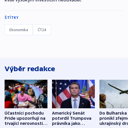
ŠTÍTKY
Ekonomika
ČT24
Výběr redakce
Účastníci pochodu
Americký Senát
Do Bulharska
Pride upozorňují na
potvrdil Trumpova
pronikl zřejm
trvající nerovnosti i
právníka jako
ukrajinský dr