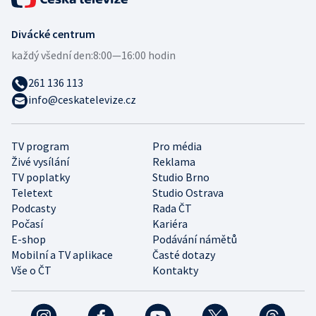
Divácké centrum
každý všední den:
8:00—16:00 hodin
261 136 113
info@ceskatelevize.cz
TV program
Pro média
Živé vysílání
Reklama
TV poplatky
Studio Brno
Teletext
Studio Ostrava
Podcasty
Rada ČT
Počasí
Kariéra
E-shop
Podávání námětů
Mobilní a TV aplikace
Časté dotazy
Vše o ČT
Kontakty