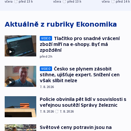
společenskou
ministra
explodoval k
včera
před 13
h
včera
před 13
h
včera
před 14
h
atmosféru
spravedlnosti
od plynovod
Aktuálně z rubriky
Ekonomika
Tlačítko pro snadné vrácení
VIDEO
zboží míří na e-shopy. Byť má
zpoždění
před 2
h
Česko se plynem zásobit
VIDEO
stihne, ujišťuje expert. Snížení cen
však slíbit nelze
7. 8. 2026
Policie obvinila pět lidí v souvislosti s
veřejnou soutěží Správy železnic
7. 8. 2026
7. 8. 2026
Světové ceny potravin jsou na