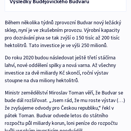
Výsledky Budějovického Budvaru
Během několika týdnů zprovozní Budvar nový ležácký
sklep, nyní je ve zkušebním provozu. Výrobní kapacity
pro dozrávání piva se tak zvýší o 150 tisíc až 200 tisíc
hektolitrů. Tato investice je ve výši 250 milionů.
Do roku 2020 budou následovat ještě třetí stáčírna
lahví, nové oddělení spilky a nová varna. Až všechny
investice za dvě miliardy Kč skončí, roční výstav
stoupne na dva miliony hektolitrů.
Ministr zemědělství Miroslav Toman věří, že Budvar se
bude dál rozšiřovat. „Jsem rád, že mu roste výstav (…)
že zvyšujeme odvody pro Českou republiku,“ řekl v
pátek Toman. Budvar odvede letos do státního
rozpočtu půl miliardy korun, loni peníze do rozpočtu
kvůli vysokým investicím neodváděl.