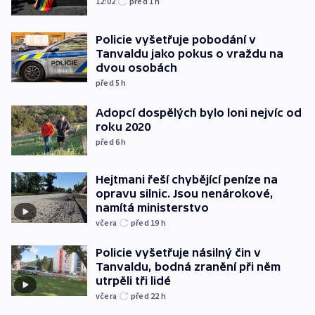
12:02
před 1
h
Policie vyšetřuje pobodání v
Tanvaldu jako pokus o vraždu na
dvou osobách
před 5
h
Adopcí dospělých bylo loni nejvíc od
roku 2020
před 6
h
Hejtmani řeší chybějící peníze na
opravu silnic. Jsou nenárokové,
namítá ministerstvo
včera
před 19
h
Policie vyšetřuje násilný čin v
Tanvaldu, bodná zranění při něm
utrpěli tři lidé
včera
před 22
h