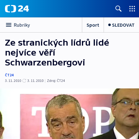
Sport
SLEDOVAT
Rubriky
Ze stranických lídrů lidé
nejvíce věří
Schwarzenbergovi
ČT24
3. 11. 2010
3. 11. 2010
|
Zdroj:
ČT24