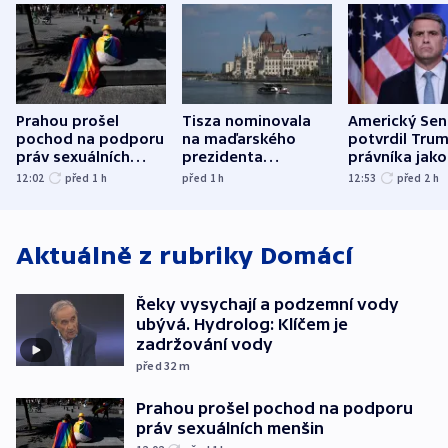
Prahou prošel
Tisza nominovala
Americký Sen
pochod na podporu
na maďarského
potvrdil Tru
práv sexuálních
prezidenta
právníka jako
menšin
bývalého šéfa
ministra
12:02
před 1
h
před 1
h
12:53
před 2
h
nejvyššího soudu
spravedlnost
Aktuálně z rubriky
Domácí
Řeky vysychají a podzemní vody
ubývá. Hydrolog: Klíčem je
zadržování vody
před 32
m
Prahou prošel pochod na podporu
práv sexuálních menšin