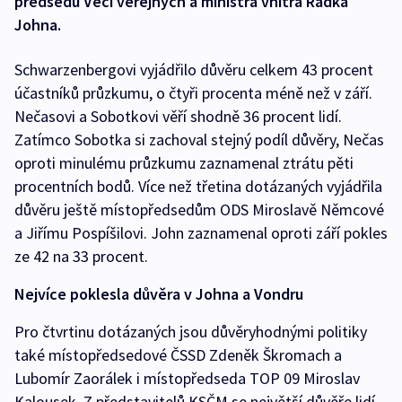
předsedu Věcí veřejných a ministra vnitra Radka
Johna.
Schwarzenbergovi vyjádřilo důvěru celkem 43 procent
účastníků průzkumu, o čtyři procenta méně než v září.
Nečasovi a Sobotkovi věří shodně 36 procent lidí.
Zatímco Sobotka si zachoval stejný podíl důvěry, Nečas
oproti minulému průzkumu zaznamenal ztrátu pěti
procentních bodů. Více než třetina dotázaných vyjádřila
důvěru ještě místopředsedům ODS Miroslavě Němcové
a Jiřímu Pospíšilovi. John zaznamenal oproti září pokles
ze 42 na 33 procent.
Nejvíce poklesla důvěra v Johna a Vondru
Pro čtvrtinu dotázaných jsou důvěryhodnými politiky
také místopředsedové ČSSD Zdeněk Škromach a
Lubomír Zaorálek i místopředseda TOP 09 Miroslav
Kalousek. Z představitelů KSČM se největší důvěře lidí