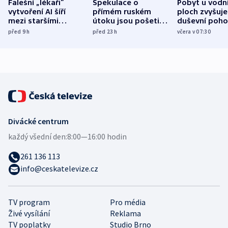
Falešní „lékaři“
Spekulace o
Pobyt u vodn
vytvoření AI šíří
přímém ruském
ploch zvyšuje
mezi staršími
útoku jsou pošetilé,
duševní poho
Poláky nebezpečné
míní estonský
ukázala
před 9
h
před 23
h
včera v 07:30
zdravotní rady
bezpečnostní
mezinárodní 
expert
Divácké centrum
každý všední den:
8:00—16:00 hodin
261 136 113
info@ceskatelevize.cz
TV program
Pro média
Živé vysílání
Reklama
TV poplatky
Studio Brno