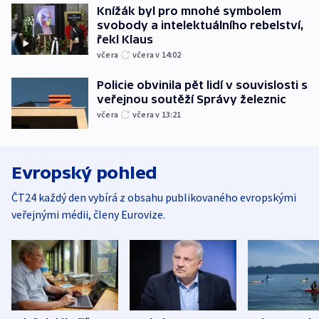
Knížák byl pro mnohé symbolem
svobody a intelektuálního rebelství,
řekl Klaus
včera
včera v 14:02
Policie obvinila pět lidí v souvislosti s
veřejnou soutěží Správy železnic
včera
včera v 13:21
Evropský pohled
ČT24 každý den vybírá z obsahu publikovaného evropskými
veřejnými médii, členy Eurovize.