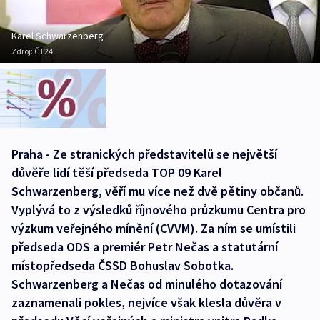
Karel Schwarzenberg
Zdroj:
ČT24
Praha - Ze stranických představitelů se největší
důvěře lidí těší předseda TOP 09 Karel
Schwarzenberg, věří mu více než dvě pětiny občanů.
Vyplývá to z výsledků říjnového průzkumu Centra pro
výzkum veřejného mínění (CVVM). Za ním se umístili
předseda ODS a premiér Petr Nečas a statutární
místopředseda ČSSD Bohuslav Sobotka.
Schwarzenberg a Nečas od minulého dotazování
zaznamenali pokles, nejvíce však klesla důvěra v