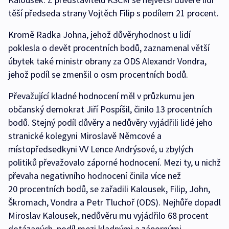
těší předseda strany Vojtěch Filip s podílem 21 procent.
Kromě Radka Johna, jehož důvěryhodnost u lidí
poklesla o devět procentních bodů, zaznamenal větší
úbytek také ministr obrany za ODS Alexandr Vondra,
jehož podíl se zmenšil o osm procentních bodů.
Převažující kladné hodnocení měl v průzkumu jen
občanský demokrat Jiří Pospíšil, činilo 13 procentních
bodů. Stejný podíl důvěry a nedůvěry vyjádřili lidé jeho
stranické kolegyni Miroslavě Němcové a
místopředsedkyni VV Lence Andrýsové, u zbylých
politiků převažovalo záporné hodnocení. Mezi ty, u nichž
převaha negativního hodnocení činila více než
20 procentních bodů, se zařadili Kalousek, Filip, John,
Škromach, Vondra a Petr Tluchoř (ODS). Nejhůře dopadl
Miroslav Kalousek, nedůvěru mu vyjádřilo 68 procent
dotázaných, podíl mezi kladnými a zápornými