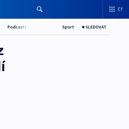
ČT
Podcasty
Sport
SLEDOVAT
z
í