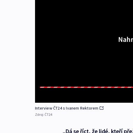
Nahr
Interview ČT24 s Ivanem Rektorem
Zdroj:
ČT24
„Dá se říct, že lidé, kteří př