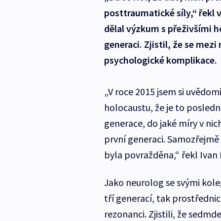
posttraumatické síly,“ řekl 
dělal výzkum s přeživšími ho
generaci. Zjistil, že se mezi
psychologické komplikace.
„V roce 2015 jsem si uvědomi
holocaustu, že je to poslední
generace, do jaké míry v nic
první generaci. Samozřejmě h
byla povražděna,“ řekl Ivan 
Jako neurolog se svými kole
tří generací, tak prostředn
rezonanci. Zjistili, že sedm