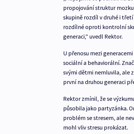
propojování struktur mozku s
skupině rozdíl v druhé i třet
rozdílné oproti kontrolní sku
generaci,“ uvedl Rektor.
U přenosu mezi generacemi se 
sociální a behaviorální. Zna
svými dětmi nemluvila, ale z
první na druhou generaci pře
Rektor zmínil, že se výzkumu
působila jako partyzánka. On
problém se stresem, ale nev
mohl vliv stresu prokázat.