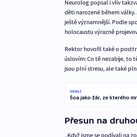
Neurolog popsal i vliv takz
děti narozené během války.
ještě významnější. Podle spo
holocaustu výrazně projevov
Rektor hovořil také o post
úslovím: Co tě nezabije, to tě 
jsou plní stresu, ale také pl
ODKAZ
Šoa jako žár, ze kterého mr
Přesun na druhou
„Když jsme se podívali na zo