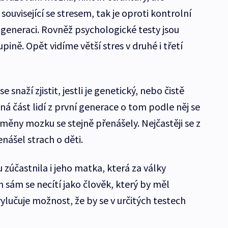
ouvisející se stresem, tak je oproti kontrolní
í generaci. Rovněž psychologické testy jsou
pině. Opět vidíme větší stres v druhé i třetí
snaží zjistit, jestli je genetický, nebo čistě
čná část lidí z první generace o tom podle něj se
měny mozku se stejně přenášely. Nejčastěji se z
nášel strach o děti.
 zúčastnila i jeho matka, která za války
 sám se necítí jako člověk, který by měl
ylučuje možnost, že by se v určitých testech