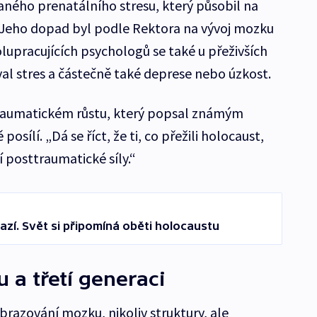
vaného prenatálního stresu, který působil na
 Jeho dopad byl podle Rektora na vývoj mozku
lupracujících psychologů se také u přeživších
al stres a částečně také deprese nebo úzkost.
traumatickém růstu, který popsal známým
posílí. „Dá se říct, že ti, co přežili holocaust,
ní posttraumatické síly.“
azí. Svět si připomíná oběti holocaustu
 a třetí generaci
brazování mozku, nikoliv struktury, ale