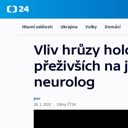
Hlavní události
Ukrajina
Volby
Domácí
Vliv hrůzy hol
přeživších na 
neurolog
pov
28. 1. 2023
|
Zdroj:
ČT24