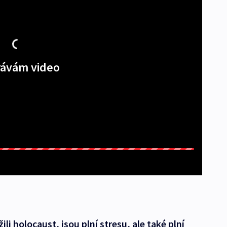
ávám video
ežili holocaust, jsou plní stresu, ale také plní