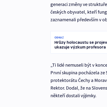
generaci změny ve struktuře
českých obyvatel, kteří fun
zaznamenali především v obla
ODKAZ
Hrůzy holocaustu se projev
ukazuje výzkum profesora
„Ti lidé nemuseli být v konc
První skupina pocházela ze S
protektorátu Čechy a Morava
Rektor. Dodal, že na Sloven
někteří dostali výjimky.