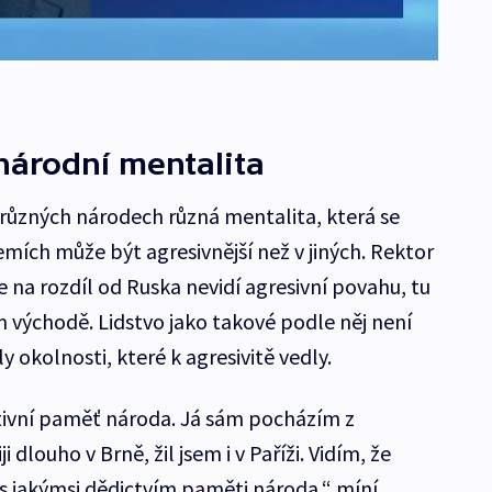
národní mentalita
 různých národech různá mentalita, která se
emích může být agresivnější než v jiných. Rektor
e na rozdíl od Ruska nevidí agresivní povahu, tu
m východě. Lidstvo jako takové podle něj není
aly okolnosti, které k agresivitě vedly.
ektivní paměť národa. Já sám pocházím z
 dlouho v Brně, žil jsem i v Paříži. Vidím, že
sí s jakýmsi dědictvím paměti národa,“ míní