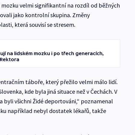
 mozku velmi signifikantní na rozdíl od běžných
govali jako kontrolní skupina. Změny
sti, která souvisí se stresem.
ují na lidském mozku i po třech generacích,
 Rektora
entračním táboře, který přežilo velmi málo lidí.
lovenka, kde byla jiná situace než v Čechách. V
 byli všichni Židé deportováni,“ poznamenal
sku například nebyl dostatek lékařů, takže