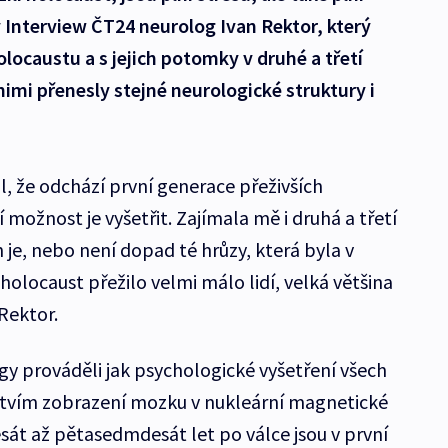
v Interview ČT24 neurolog Ivan Rektor, který
locaustu a s jejich potomky v druhé a třetí
 nimi přenesly stejné neurologické struktury i
l, že odchází první generace přeživších
 možnost je vyšetřit. Zajímala mě i druhá a třetí
h je, nebo není dopad té hrůzy, která byla v
olocaust přežilo velmi málo lidí, velká většina
Rektor.
gy prováděli jak psychologické vyšetření všech
ictvím zobrazení mozku v nukleární magnetické
desát až pětasedmdesát let po válce jsou v první