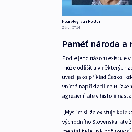
Neurolog Ivan Rektor
Zdroj:
ČT24
Paměť národa a 
Podle jeho názoru existuje v
může odlišit a v některých z
uvedl jako příklad Česko, kd
vnímá například i na Blízké
agresivní, ale v historii nast
„Myslím si, že existuje kol
východního Slovenska, ale žiji
mentalita je jiná, což souvi