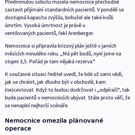
Předminulou sobotu musela nemocnice přechodně
zastavit přijímání standardních pacientů. V pondělí se
dostupná kapacita zvýšila, bohužel ale také kvůli
úmrtím. Vysoká úmrtnost je právě u
ventilovaných pacientů, řekl Arenberger.
Nemocnice si připravila krizový plán ještě v jarních
měsících minulého roku. „Má pět bodů, nyní jsme na
stupni 3,5. Pořád je tam nějaká rezerva.“
K současné situaci ředitel uvedl, že lidé už sami vědí,
jak se chránit, jak dlouho být v obchodě, kam
(ne)cestovat. Když to budou dodržovat i „odpírači“, tak
bude pacientů v nemocnicích ubývat. Stále proto věří, že
se nenaplní nejhorší scénáře.
Nemocnice omezila plánované
operace