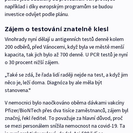
například i díky evropským programům se budou
investice odvíjet podle plánu.
Zájem o testování znatelně klesl
Vinohrady nyní dělají u antigenních testů denně kolem
200 odběrů, před Vánocemi, když byla ve městě menší
kapacita, tak jich bylo až 700 denně. U PCR testů je nyní
o 30 procent nižší zájem.
„Také se zdá, že řada lidí raději nejde na test, a když jim
něco je, leží doma. Diagnóza by ale měla být
stanovena.“
V nemocnici bylo naočkováno oběma dávkami vakcíny
Pfizer/BioNTech přes dva tisíce zaměstnanců, zájem byl
značný, řekl ředitel. To považuje za hlavní důvod, proč
se mezi personálem snížila nemocnost na covid-19. Ta