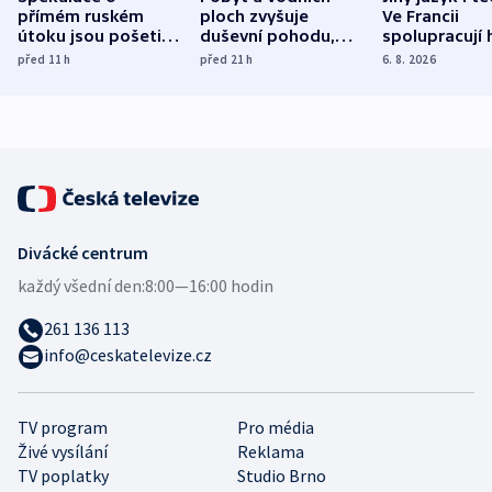
přímém ruském
ploch zvyšuje
Ve Francii
útoku jsou pošetilé,
duševní pohodu,
spolupracují h
míní estonský
ukázala
různých zemí
před 11
h
před 21
h
6. 8. 2026
bezpečnostní
mezinárodní studie
expert
Divácké centrum
každý všední den:
8:00—16:00 hodin
261 136 113
info@ceskatelevize.cz
TV program
Pro média
Živé vysílání
Reklama
TV poplatky
Studio Brno