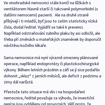
Ve vinohradské nemocnici stále končí na lůžkách s
ventilátorem hlavně starší či takzvaně polymorbidní (s
dalšími nemocemi) pacienti. Ale na druhé straně
příbývají i ti mladší, byť jsou to zatím statisticky nízká
čísla, dodal ředitel. Vyjádřil se také k prevenci.
Například odstraňování zubního plaku by asi odložil, ale
třeba při změnách u mateřských znamének by doporučil
návštěvu kožního lékaře.
Sama nemocnice má nyní výrazně omezeny plánované
operace, například endoprotézy či plastickochirurgické
výkony. Během letních prázdnin a září se jí sice podařilo
dohonit „skluz“ z jarních měsíců, ale deficit z podzimu a
zimy dál narůstá.
Přestože tato situace má vliv i na hospodaření
nemocnice, ředitel považuje za výhodu, že investiční
peníze jsou odděleny od provozních. Věří proto, že