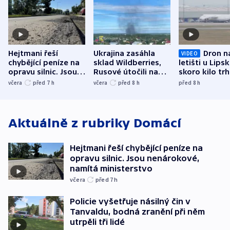
Hejtmani řeší
Ukrajina zasáhla
Dron n
VIDEO
chybějící peníze na
sklad Wildberries,
letišti u Lips
opravu silnic. Jsou
Rusové útočili na
skoro kilo trh
nenárokové, namítá
trh, hasiče či
indicie ukazuj
včera
před 7
h
včera
před 8
h
před 8
h
ministerstvo
stadion
Rusko
Aktuálně z rubriky
Domácí
Hejtmani řeší chybějící peníze na
opravu silnic. Jsou nenárokové,
namítá ministerstvo
včera
před 7
h
Policie vyšetřuje násilný čin v
Tanvaldu, bodná zranění při něm
utrpěli tři lidé