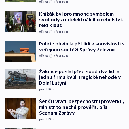
včera
před 10
h
Knížák byl pro mnohé symbolem
svobody a intelektuálního rebelství,
řekl Klaus
včera
před 14
h
Policie obvinila pět lidí v souvislosti s
veřejnou soutěží Správy železnic
včera
před 15
h
Žalobce poslal před soud dva lidi a
jednu firmu kvůli tragické nehodě v
Dolní Lutyni
před 16
h
Šéf ČD vrátil bezpečnostní prověrku,
ministr to nechá prověřit, píší
Seznam Zprávy
před 19
h