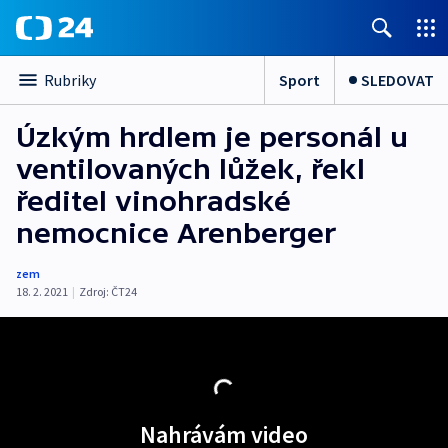
Sport
SLEDOVAT
Rubriky
Úzkým hrdlem je personál u
ventilovaných lůžek, řekl
ředitel vinohradské
nemocnice Arenberger
zem
18. 2. 2021
|
Zdroj:
ČT24
Nahrávám video