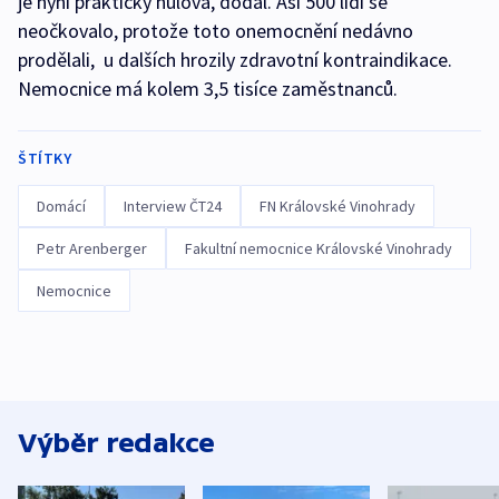
je nyní prakticky nulová, dodal. Asi 500 lidí se
neočkovalo, protože toto onemocnění nedávno
prodělali, u dalších hrozily zdravotní kontraindikace.
Nemocnice má kolem 3,5 tisíce zaměstnanců.
ŠTÍTKY
Domácí
Interview ČT24
FN Královské Vinohrady
Petr Arenberger
Fakultní nemocnice Královské Vinohrady
Nemocnice
Výběr redakce