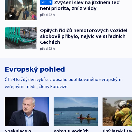
Zvýšení slev na jízdném teď
VIDEO
není priorita, zní z vlády
před 22
h
Opilých řidičů nemotorových vozidel
skokově přibylo, nejvíc ve středních
Čechách
před 22
h
Evropský pohled
ČT24 každý den vybírá z obsahu publikovaného evropskými
veřejnými médii, členy Eurovize.
Spekulace o
Pobyt u vodních
Jiný jazyk i t