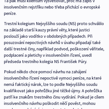
Ta pak musí klientům vysvětlovat, proč má zápis v
insolvenčním rejstříku nebo třeba přichází o evropské
peníze.
Trestní kolegium Nejvyššího soudu (NS) proto schválilo
na základě starší kauzy právní věty, které justici
poslouží jako vodítko v obdobných případech. Při
posuzování nepoctivých návrhů v úvahu připadají také
další trestné činy, například podvod, poškození věřitele,
podplacení a pletichy v insolvenčním řízení, uvedl
předseda trestního kolegia NS František Púry.
Pokud někdo chce pomocí návrhu na zahájení
insolvenčního řízení nepoctivě vymoci peníze, na které
nemá faktický nárok, lze to podle Nejvyššího soudu
kvalifikovat jako pohrůžku jiné těžké újmy. A pohrůžka
patří ke znakům trestného činu vydírání. Pokud je cílem
insolvenčního návrhu poškodit něčí pověst, mohou