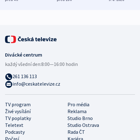
mezinárodní studie
demografii
Divácké centrum
každý všední den:
8:00—16:00 hodin
261 136 113
info@ceskatelevize.cz
TV program
Pro média
Živé vysílání
Reklama
TV poplatky
Studio Brno
Teletext
Studio Ostrava
Podcasty
Rada ČT
Počasí
Kariéra