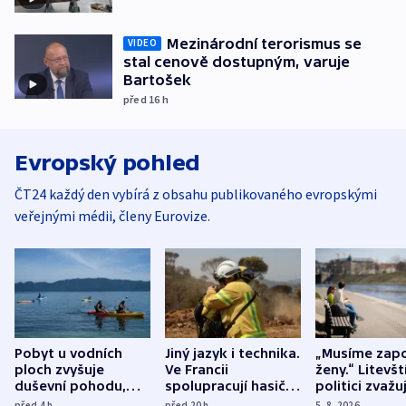
Mezinárodní terorismus se
VIDEO
stal cenově dostupným, varuje
Bartošek
před 16
h
Evropský pohled
ČT24 každý den vybírá z obsahu publikovaného evropskými
veřejnými médii, členy Eurovize.
Pobyt u vodních
Jiný jazyk i technika.
„Musíme zapo
ploch zvyšuje
Ve Francii
ženy.“ Litevšt
duševní pohodu,
spolupracují hasiči z
politici zvažuj
ukázala
různých zemí
dohodu o
před 4
h
před 20
h
5. 8. 2026