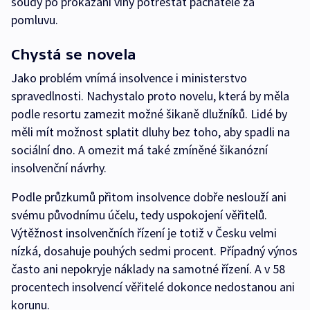
soudy po prokázání viny potrestat pachatele za
pomluvu.
Chystá se novela
Jako problém vnímá insolvence i ministerstvo
spravedlnosti. Nachystalo proto novelu, která by měla
podle resortu zamezit možné šikaně dlužníků. Lidé by
měli mít možnost splatit dluhy bez toho, aby spadli na
sociální dno. A omezit má také zmíněné šikanózní
insolvenční návrhy.
Podle průzkumů přitom insolvence dobře neslouží ani
svému původnímu účelu, tedy uspokojení věřitelů.
Výtěžnost insolvenčních řízení je totiž v Česku velmi
nízká, dosahuje pouhých sedmi procent. Případný výnos
často ani nepokryje náklady na samotné řízení. A v 58
procentech insolvencí věřitelé dokonce nedostanou ani
korunu.