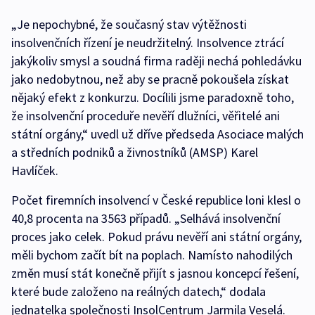
„Je nepochybné, že současný stav výtěžnosti
insolvenčních řízení je neudržitelný. Insolvence ztrácí
jakýkoliv smysl a soudná firma raději nechá pohledávku
jako nedobytnou, než aby se pracně pokoušela získat
nějaký efekt z konkurzu. Docílili jsme paradoxně toho,
že insolvenční proceduře nevěří dlužníci, věřitelé ani
státní orgány,“ uvedl už dříve předseda Asociace malých
a středních podniků a živnostníků (AMSP) Karel
Havlíček.
Počet firemních insolvencí v České republice loni klesl o
40,8 procenta na 3563 případů. „Selhává insolvenční
proces jako celek. Pokud právu nevěří ani státní orgány,
měli bychom začít bít na poplach. Namísto nahodilých
změn musí stát konečně přijít s jasnou koncepcí řešení,
které bude založeno na reálných datech,“ dodala
jednatelka společnosti InsolCentrum Jarmila Veselá.