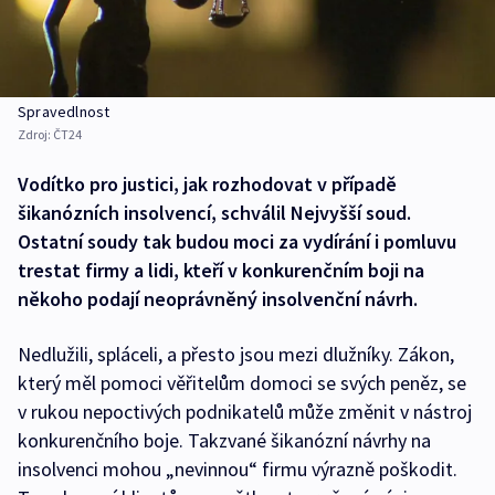
Spravedlnost
Zdroj:
ČT24
Vodítko pro justici, jak rozhodovat v případě
šikanózních insolvencí, schválil Nejvyšší soud.
Ostatní soudy tak budou moci za vydírání i pomluvu
trestat firmy a lidi, kteří v konkurenčním boji na
někoho podají neoprávněný insolvenční návrh.
Nedlužili, spláceli, a přesto jsou mezi dlužníky. Zákon,
který měl pomoci věřitelům domoci se svých peněz, se
v rukou nepoctivých podnikatelů může změnit v nástroj
konkurenčního boje. Takzvané šikanózní návrhy na
insolvenci mohou „nevinnou“ firmu výrazně poškodit.