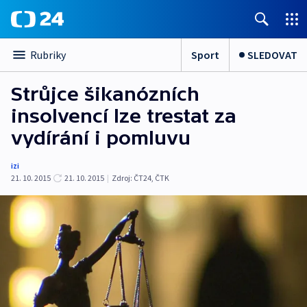
Sport
SLEDOVAT
Rubriky
Strůjce šikanózních
insolvencí lze trestat za
vydírání i pomluvu
izi
21. 10. 2015
21. 10. 2015
|
Zdroj:
ČT24, ČTK