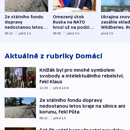
Ze státního fondu
Omezený útok
Ukrajina zno
dopravy
Ruska na NATO
zasáhla skla
nedostanou letos
hrozí už na podzim,
Wildberies. 
kraje na silnice ani
varují tajné služby
útočili v Cha
09:15
před 1
h
09:05
před 3
h
před 3
h
korunu, řekl Půta
USA
oblasti
Aktuálně z rubriky
Domácí
Knížák byl pro mnohé symbolem
svobody a intelektuálního rebelství,
řekl Klaus
11:30
před 12
m
Ze státního fondu dopravy
nedostanou letos kraje na silnice ani
korunu, řekl Půta
09:15
před 1
h