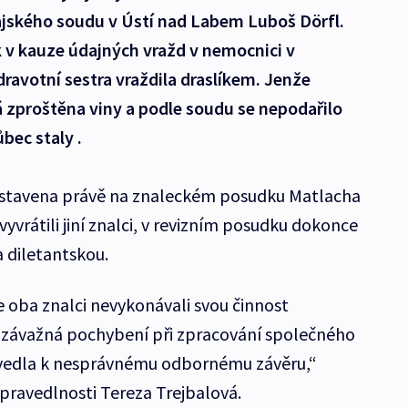
jského soudu v Ústí nad Labem Luboš Dörfl.
 v kauze údajných vražd v nemocnici v
avotní sestra vraždila draslíkem. Jenže
 zproštěna viny a podle soudu se nepodařilo
bec staly .
stavena právě na znaleckém posudku Matlacha
vrátili jiní znalci, v revizním posudku dokonce
a diletantskou.
e oba znalci nevykonávali svou činnost
h závažná pochybení při zpracování společného
 vedla k nesprávnému odbornému závěru,“
spravedlnosti Tereza Trejbalová.