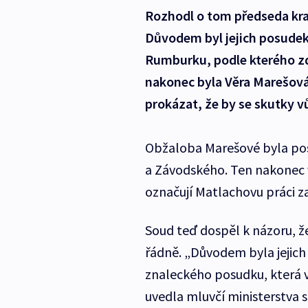
Rozhodl o tom předseda kra
Důvodem byl jejich posudek
Rumburku, podle kterého zdr
nakonec byla Věra Marešová
prokázat, že by se skutky vů
Obžaloba Marešové byla po
a Závodského. Ten nakonec vy
označují Matlachovu práci z
Soud teď dospěl k názoru, ž
řádně. „Důvodem byla jejic
znaleckého posudku, která
uvedla mluvčí ministerstva 