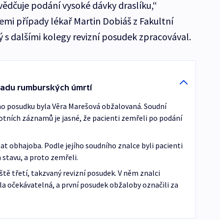
vědčuje podání vysoké dávky draslíku,“
šemi případy lékař Martin Dobiáš z Fakultní
 s dalšími kolegy revizní posudek zpracovával.
ípadu rumburských úmrtí
o posudku byla Věra Marešová obžalovaná. Soudní
votních záznamů je jasné, že pacienti zemřeli po podání
at obhajoba. Podle jejího soudního znalce byli pacienti
stavu, a proto zemřeli.
ště třetí, takzvaný revizní posudek. V něm znalci
yla očekávatelná, a první posudek obžaloby označili za