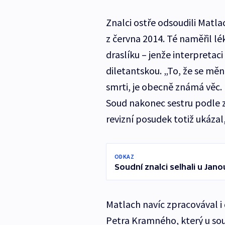
Znalci ostře odsoudili Matl
z června 2014. Té naměřil lé
draslíku – jenže interpretac
diletantskou. „To, že se měn
smrti, je obecně známá věc. 
Soud nakonec sestru podle
revizní posudek totiž ukázal
ODKAZ
Soudní znalci selhali u Jan
Matlach navíc zpracovával i
Petra Kramného, který u soud