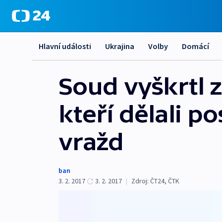
Hlavní události
Ukrajina
Volby
Domácí
Soud vyškrtl 
kteří dělali p
vražd
ban
3. 2. 2017
3. 2. 2017
|
Zdroj:
ČT24, ČTK