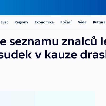
Svět
Regiony
Ekonomika
Počasí
Věda
Kultura
ze seznamu znalců l
osudek v kauze dras