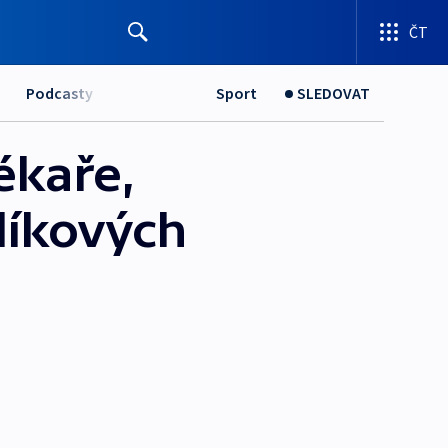
ČT
Podcasty
Sport
SLEDOVAT
ékaře,
líkových