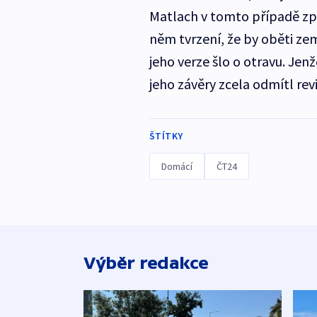
Matlach v tomto případě zp
něm tvrzení, že by oběti z
jeho verze šlo o otravu. Jen
jeho závěry zcela odmítl re
ŠTÍTKY
Domácí
ČT24
Výběr redakce