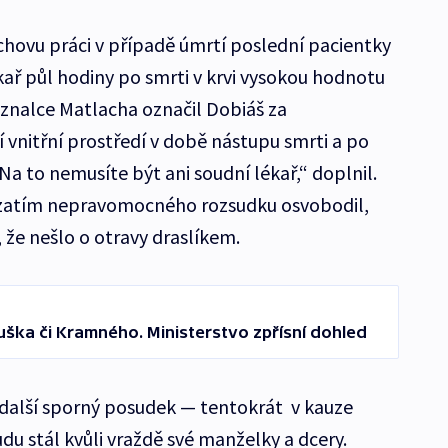
achovu práci v případě úmrtí poslední pacientky
kař půl hodiny po smrti v krvi vysokou hodnotu
i znalce Matlacha označil Dobiáš za
í vnitřní prostředí v době nástupu smrti a po
Na to nemusíte být ani soudní lékař,“ doplnil.
 zatím nepravomocného rozsudku osvobodil,
, že nešlo o otravy draslíkem.
ouška či Kramného. Ministerstvo zpřísní dohled
 další sporný posudek — tentokrát v kauze
u stál kvůli vraždě své manželky a dcery.