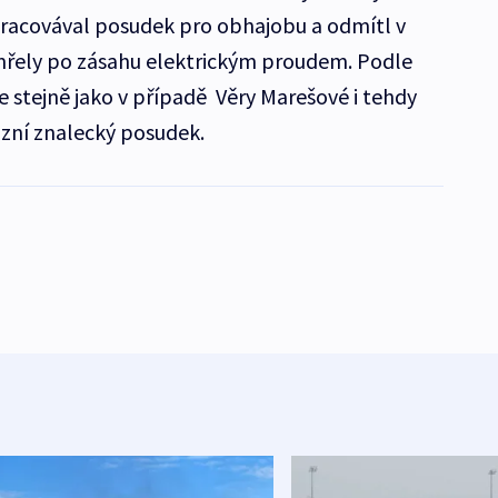
racovával posudek pro obhajobu a odmítl v
emřely po zásahu elektrickým proudem. Podle
že stejně jako v případě Věry Marešové i tehdy
vizní znalecký posudek.