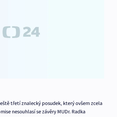
eště třetí znalecký posudek, který ovšem zcela
omise nesouhlasí se závěry MUDr. Radka