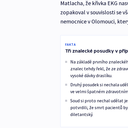
Matlacha, že křivka EKG nas
zopakoval v souvislosti se v
nemocnice v Olomouci, který
FAKTA
Tři znalecké posudky v př
Na základě prvního znaleckéh
znalec tehdy řekl, že ze zdra
vysoké dávky draslíku.
Druhý posudek si nechala uděl
ve velmi špatném zdravotním 
Soud si proto nechal udělat je
potvrdili, že smrt pacientů b
diletantský.