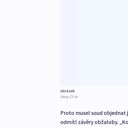
obrázek
Zdroj:
ČT24
Proto musel soud objednat j
odmítl závěry obžaloby. „K