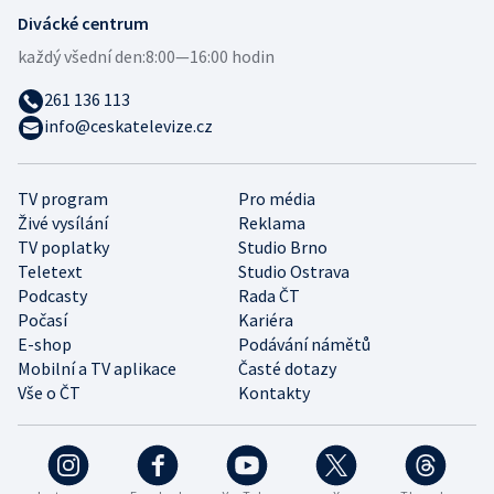
Divácké centrum
každý všední den:
8:00—16:00 hodin
261 136 113
info@ceskatelevize.cz
TV program
Pro média
Živé vysílání
Reklama
TV poplatky
Studio Brno
Teletext
Studio Ostrava
Podcasty
Rada ČT
Počasí
Kariéra
E-shop
Podávání námětů
Mobilní a TV aplikace
Časté dotazy
Vše o ČT
Kontakty