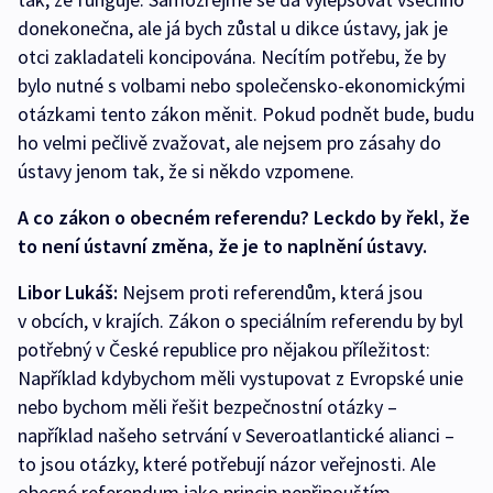
donekonečna, ale já bych zůstal u dikce ústavy, jak je
otci zakladateli koncipována. Necítím potřebu, že by
bylo nutné s volbami nebo společensko-ekonomickými
otázkami tento zákon měnit. Pokud podnět bude, budu
ho velmi pečlivě zvažovat, ale nejsem pro zásahy do
ústavy jenom tak, že si někdo vzpomene.
A co zákon o obecném referendu? Leckdo by řekl, že
to není ústavní změna, že je to naplnění ústavy.
Libor Lukáš:
Nejsem proti referendům, která jsou
v obcích, v krajích. Zákon o speciálním referendu by byl
potřebný v České republice pro nějakou příležitost:
Například kdybychom měli vystupovat z Evropské unie
nebo bychom měli řešit bezpečnostní otázky –
například našeho setrvání v Severoatlantické alianci –
to jsou otázky, které potřebují názor veřejnosti. Ale
obecné referendum jako princip nepřipouštím,