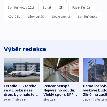
Senátní volby 2018
Senát
Zlín
Patrik Kunčar
KDU-ČSL
Libor Lukáš
Soukromníci
Senátní duely
Výběr redakce
Letadlo, u kterého
Rencar neuspěl u
Demolice vyh
se v Lipsku našel
Nejvyššího soudu.
výškové budo
dron, bylo naložené
Vleklý spor s DPP o
Zlíně má začí
municí, píší média
reklamní plochu
odpoledne
10:56
před 5
m
před 21
m
12:29
před 25
končí