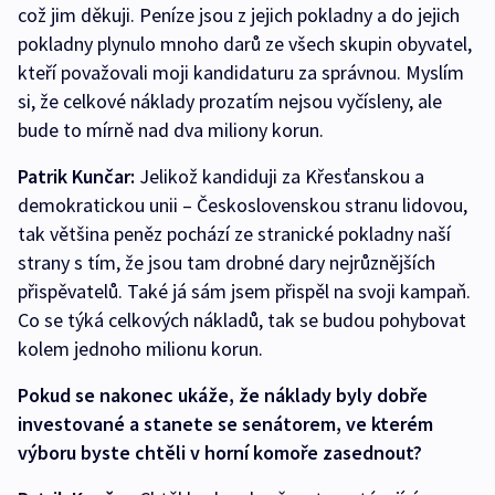
což jim děkuji. Peníze jsou z jejich pokladny a do jejich
pokladny plynulo mnoho darů ze všech skupin obyvatel,
kteří považovali moji kandidaturu za správnou. Myslím
si, že celkové náklady prozatím nejsou vyčísleny, ale
bude to mírně nad dva miliony korun.
Patrik Kunčar:
Jelikož kandiduji za Křesťanskou a
demokratickou unii – Československou stranu lidovou,
tak většina peněz pochází ze stranické pokladny naší
strany s tím, že jsou tam drobné dary nejrůznějších
přispěvatelů. Také já sám jsem přispěl na svoji kampaň.
Co se týká celkových nákladů, tak se budou pohybovat
kolem jednoho milionu korun.
Pokud se nakonec ukáže, že náklady byly dobře
investované a stanete se senátorem, ve kterém
výboru byste chtěli v horní komoře zasednout?