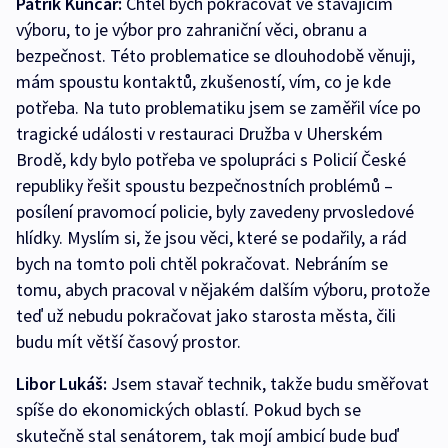
Patrik Kunčar:
Chtěl bych pokračovat ve stávajícím
výboru, to je výbor pro zahraniční věci, obranu a
bezpečnost. Této problematice se dlouhodobě věnuji,
mám spoustu kontaktů, zkušeností, vím, co je kde
potřeba. Na tuto problematiku jsem se zaměřil více po
tragické události v restauraci Družba v Uherském
Brodě, kdy bylo potřeba ve spolupráci s Policií České
republiky řešit spoustu bezpečnostních problémů –
posílení pravomocí policie, byly zavedeny prvosledové
hlídky. Myslím si, že jsou věci, které se podařily, a rád
bych na tomto poli chtěl pokračovat. Nebráním se
tomu, abych pracoval v nějakém dalším výboru, protože
teď už nebudu pokračovat jako starosta města, čili
budu mít větší časový prostor.
Libor Lukáš:
Jsem stavař technik, takže budu směřovat
spíše do ekonomických oblastí. Pokud bych se
skutečně stal senátorem, tak mojí ambicí bude buď