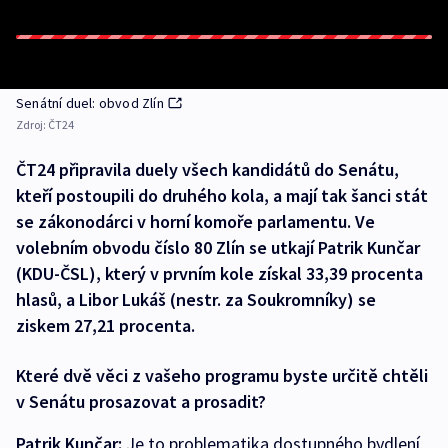
Senátní duel: obvod Zlín
Zdroj:
ČT24
ČT24 připravila duely všech kandidátů do Senátu,
kteří postoupili do druhého kola, a mají tak šanci stát
se zákonodárci v horní komoře parlamentu. Ve
volebním obvodu číslo 80 Zlín se utkají Patrik Kunčar
(KDU-ČSL), který v prvním kole získal 33,39 procenta
hlasů, a Libor Lukáš (nestr. za Soukromníky) se
ziskem 27,21 procenta.
Které dvě věci z vašeho programu byste určitě chtěli
v Senátu prosazovat a prosadit?
Patrik Kunčar:
Je to problematika dostupného bydlení