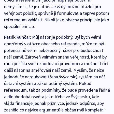
nemyslím si, že je nutné. Je vždy možné otázku pro
veřejnost položit, správně ji formulovat a teprve potom
referendum vyhlásit. Nikoli jako obecný princip, ale jako
speciální princip.
Patrik Kunčar:
Můj názor je podobný. Byl bych velmi
obezřetný v otázce obecného referenda, může to být
potenciálně velmi nebezpečný názor pro budoucnost
naší země. Zároveň vnímám snahu veřejnosti, která by
ráda posílila své rozhodovací pravomoci a možnost říct
další názor na směřování naší země. Myslím, že nelze
jednoduše naroubovat třeba švýcarský systém na náš
ústavní systém a zákonodárný systém. Pokud
referendum, tak za podmínky, že bude provedena řádná
a dlouhodobá osvěta jako třeba ve Švýcarsku, kde
vláda financuje jednak příznivce, jednak odpůrce, aby
zaznělo co nejvíce argumentů a občan měl kompletní