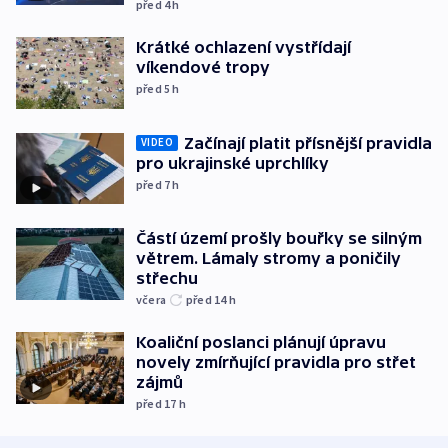
před 4
h
Krátké ochlazení vystřídají
víkendové tropy
před 5
h
Začínají platit přísnější pravidla
VIDEO
pro ukrajinské uprchlíky
před 7
h
Částí území prošly bouřky se silným
větrem. Lámaly stromy a poničily
střechu
včera
před 14
h
Koaliční poslanci plánují úpravu
novely zmírňující pravidla pro střet
zájmů
před 17
h