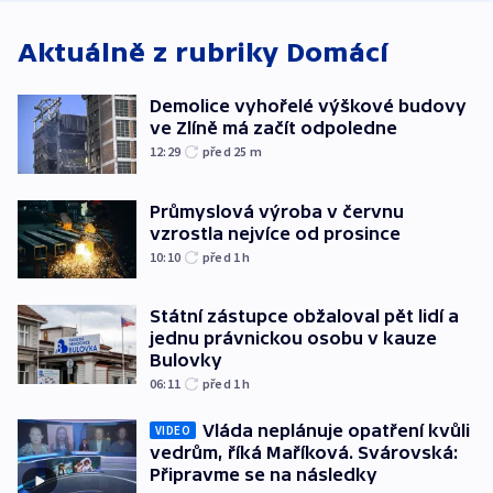
Aktuálně z rubriky
Domácí
Demolice vyhořelé výškové budovy
ve Zlíně má začít odpoledne
12:29
před 25
m
Průmyslová výroba v červnu
vzrostla nejvíce od prosince
10:10
před 1
h
Státní zástupce obžaloval pět lidí a
jednu právnickou osobu v kauze
Bulovky
06:11
před 1
h
Vláda neplánuje opatření kvůli
VIDEO
vedrům, říká Maříková. Svárovská:
Připravme se na následky