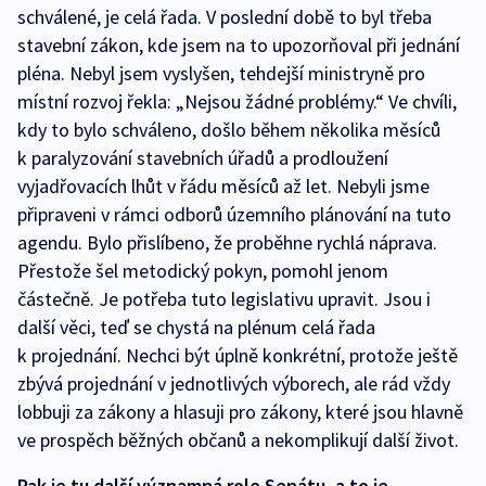
schválené, je celá řada. V poslední době to byl třeba
stavební zákon, kde jsem na to upozorňoval při jednání
pléna. Nebyl jsem vyslyšen, tehdejší ministryně pro
místní rozvoj řekla: „Nejsou žádné problémy.“ Ve chvíli,
kdy to bylo schváleno, došlo během několika měsíců
k paralyzování stavebních úřadů a prodloužení
vyjadřovacích lhůt v řádu měsíců až let. Nebyli jsme
připraveni v rámci odborů územního plánování na tuto
agendu. Bylo přislíbeno, že proběhne rychlá náprava.
Přestože šel metodický pokyn, pomohl jenom
částečně. Je potřeba tuto legislativu upravit. Jsou i
další věci, teď se chystá na plénum celá řada
k projednání. Nechci být úplně konkrétní, protože ještě
zbývá projednání v jednotlivých výborech, ale rád vždy
lobbuji za zákony a hlasuji pro zákony, které jsou hlavně
ve prospěch běžných občanů a nekomplikují další život.
Pak je tu další významná role Senátu, a to je