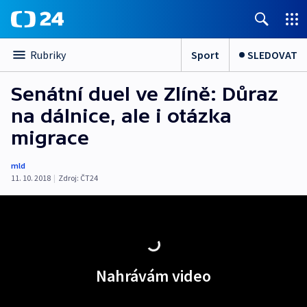
Sport
SLEDOVAT
Rubriky
Senátní duel ve Zlíně: Důraz
na dálnice, ale i otázka
migrace
mld
11. 10. 2018
|
Zdroj:
ČT24
Nahrávám video