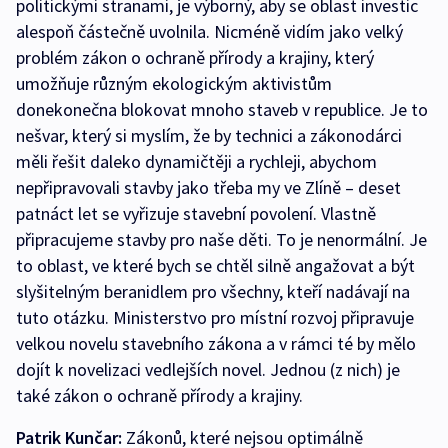
politickými stranami, je výborný, aby se oblast investic
alespoň částečně uvolnila. Nicméně vidím jako velký
problém zákon o ochraně přírody a krajiny, který
umožňuje různým ekologickým aktivistům
donekonečna blokovat mnoho staveb v republice. Je to
nešvar, který si myslím, že by technici a zákonodárci
měli řešit daleko dynamičtěji a rychleji, abychom
nepřipravovali stavby jako třeba my ve Zlíně – deset
patnáct let se vyřizuje stavební povolení. Vlastně
připracujeme stavby pro naše děti. To je nenormální. Je
to oblast, ve které bych se chtěl silně angažovat a být
slyšitelným beranidlem pro všechny, kteří nadávají na
tuto otázku. Ministerstvo pro místní rozvoj připravuje
velkou novelu stavebního zákona a v rámci té by mělo
dojít k novelizaci vedlejších novel. Jednou (z nich) je
také zákon o ochraně přírody a krajiny.
Patrik Kunčar:
Zákonů, které nejsou optimálně