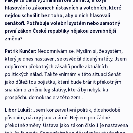
hlasování o zákonech ústavních a volebních, které
nejdou schválit bez toho, aby o nich hlasovali
senátoři. Potřebuje volební systém nebo samotný
první zákon České republiky nějakou zevrubnější
změnu?
Patrik Kunčar:
Nedomnívám se. Myslím si, že systém,
který je dnes nastaven, se osvědčil dlouhými léty. Jsem
odpůrcem překotných zásahů podle aktuálních
politických nálad. Takže vnímám v této situaci Senát
jako důležitou pojistku, která bude bránit překotným
snahám o změnu legislativy, která by nebyla ku
prospěchu demokracie v této zemi.
Libor Lukáš:
Jsem konzervativní politik, dlouhodobě
působím, názory jsou známé. Nejsem pro žádné
překotné změny. Ústava jako zákon číslo 1 je nastavena
tak, že funguje. Samozřejmě se dá vylepšovat všechno