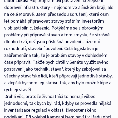
Libor Lukáš:
Můj program byl postaven na zlepšení
dopravní infrastruktury – nejenom ve Zlínském kraji, ale
na celé Moravě. Jsem předsedou sdružení, které osm
let pomáhá připravovat stavby státním investorům
v oblasti silnic, železnic. Potýkáme se s obrovskými
problémy při přípravě staveb v tom smyslu, že strašně
dlouho trvá, než jsou příslušná povolení – územní
rozhodnutí, stavební povolení. Celá legislativa je
zabřemeněna tak, že je problém stavby v dohledném
čase připravit. Takže bych chtěl v Senátu využít svého
postavení jako technik, stavař, který by zabojoval za
všechny stavařské lidi, kteří připravují jednotlivé stavby,
a zlepšili bychom legislativu tak, aby bylo možné lépe a
rychleji stavět.
Druhá věc, protože živnostníci to nemají vůbec
jednoduché, tak bych byl rád, kdyby se provedla nějaká
inventarizace regulací v oblasti živnostenského
podnikání. Při volební kampani jsem navštívil řadu obcí