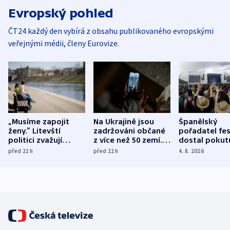
Evropský pohled
ČT24 každý den vybírá z obsahu publikovaného evropskými
veřejnými médii, členy Eurovize.
„Musíme zapojit
Na Ukrajině jsou
Španělský
ženy.“ Litevští
zadržováni občané
pořadatel fes
politici zvažují
z více než 50 zemí.
dostal pokut
dohodu o
Bojovali na straně
nekalé prakti
před 21
h
před 22
h
4. 8. 2026
demografii
Ruska