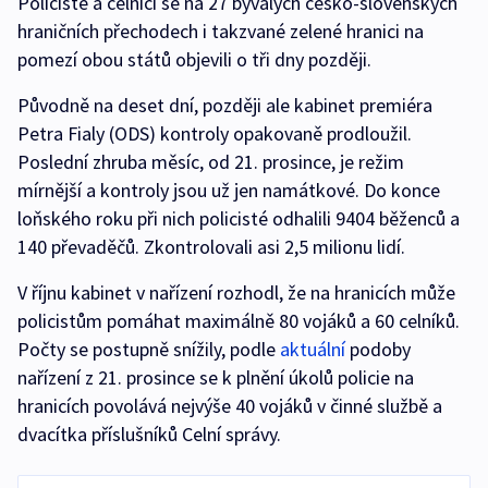
Policisté a celníci se na 27 bývalých česko-slovenských
hraničních přechodech i takzvané zelené hranici na
pomezí obou států objevili o tři dny později.
Původně na deset dní, později ale kabinet premiéra
Petra Fialy (ODS) kontroly opakovaně prodloužil.
Poslední zhruba měsíc, od 21. prosince, je režim
mírnější a kontroly jsou už jen namátkové. Do konce
loňského roku při nich policisté odhalili 9404 běženců a
140 převaděčů. Zkontrolovali asi 2,5 milionu lidí.
V říjnu kabinet v nařízení rozhodl, že na hranicích může
policistům pomáhat maximálně 80 vojáků a 60 celníků.
Počty se postupně snížily, podle
aktuální
podoby
nařízení z 21. prosince se k plnění úkolů policie na
hranicích povolává nejvýše 40 vojáků v činné službě a
dvacítka příslušníků Celní správy.