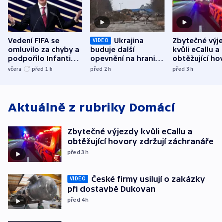
Vedení FIFA se
Ukrajina
Zbytečné výj
VIDEO
omluvilo za chyby a
buduje další
kvůli eCallu a
podpořilo Infantina.
opevnění na hranici
obtěžující ho
UEFA trvá na
s Běloruskem
zdržují záchr
včera
před 1
h
před 2
h
před 3
h
bojkotu
Aktuálně z rubriky
Domácí
Zbytečné výjezdy kvůli eCallu a
obtěžující hovory zdržují záchranáře
před 3
h
České firmy usilují o zakázky
VIDEO
při dostavbě Dukovan
před 4
h