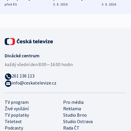
různých zemí
dohodu o
Bojovali na s
před 8
h
5. 8. 2026
5. 8. 2026
demografii
Ruska
Divácké centrum
každý všední den:
8:00—16:00 hodin
261 136 113
info@ceskatelevize.cz
TV program
Pro média
Živé vysílání
Reklama
TV poplatky
Studio Brno
Teletext
Studio Ostrava
Podcasty
Rada ČT