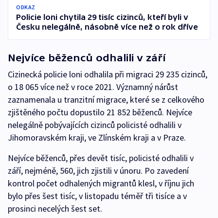
ODKAZ
Policie loni chytila 29 tisíc cizinců, kteří byli v
Česku nelegálně, násobně více než o rok dříve
Nejvíce běženců odhalili v září
Cizinecká policie loni odhalila při migraci 29 235 cizinců,
o 18 065 více než v roce 2021. Významný nárůst
zaznamenala u tranzitní migrace, které se z celkového
zjištěného počtu dopustilo 21 852 běženců. Nejvíce
nelegálně pobývajících cizinců policisté odhalili v
Jihomoravském kraji, ve Zlínském kraji a v Praze.
Nejvíce běženců, přes devět tisíc, policisté odhalili v
září, nejméně, 560, jich zjistili v únoru. Po zavedení
kontrol počet odhalených migrantů klesl, v říjnu jich
bylo přes šest tisíc, v listopadu téměř tři tisíce a v
prosinci necelých šest set.