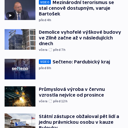
Mezinárodní terorismus se
VIDEO
stal cenově dostupným, varuje
Bartošek
před 4
h
Demolice vyhořelé výškové budovy
ve Zlíně začne až v následujících
dnech
včera
před 7
h
Sečteno: Pardubický kraj
VIDEO
před 8
h
Průmyslová výroba v červnu
vzrostla nejvíce od prosince
včera
před 12
h
Státní zástupce obžaloval pět lidí a
jednu právnickou osobu v kauze
Bulovky