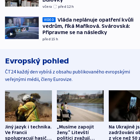
včera
před 12
h
Vláda neplánuje opatření kvůli
VIDEO
vedrům, říká Maříková. Svárovská:
Připravme se na následky
před 15
h
Evropský pohled
ČT24 každý den vybírá z obsahu publikovaného evropskými
veřejnými médii, členy Eurovize.
Jiný jazyk i technika.
„Musíme zapojit
Na Ukrajině j
Ve Francii
ženy.“ Litevští
zadržováni o
spolupracují hasiči z
politici zvažují
z více než 50 