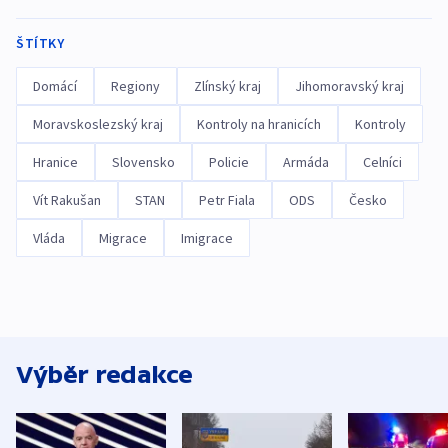
ŠTÍTKY
Domácí
Regiony
Zlínský kraj
Jihomoravský kraj
Moravskoslezský kraj
Kontroly na hranicích
Kontroly
Hranice
Slovensko
Policie
Armáda
Celníci
Vít Rakušan
STAN
Petr Fiala
ODS
Česko
Vláda
Migrace
Imigrace
Výběr redakce