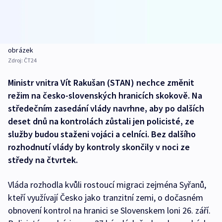
obrázek
Zdroj:
ČT24
Ministr vnitra Vít Rakušan (STAN) nechce změnit
režim na česko-slovenských hranicích skokově. Na
středečním zasedání vlády navrhne, aby po dalších
deset dnů na kontrolách zůstali jen policisté, ze
služby budou staženi vojáci a celníci. Bez dalšího
rozhodnutí vlády by kontroly skončily v noci ze
středy na čtvrtek.
Vláda rozhodla kvůli rostoucí migraci zejména Syřanů,
kteří využívají Česko jako tranzitní zemi, o dočasném
obnovení kontrol na hranici se Slovenskem loni 26. září.