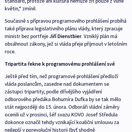
standard, protože ani kultura nemůže žít pouze z vůně
květin,“ zmínil.
Současně s přípravou programového prohlášení probíhá
také příprava legislativního plánu vlády, který zpracuje
ministr bez portfeje
Jiří Dienstbier
. Vzniklý plán má
obsáhnout zákony, jež si vláda přeje přijmout v letošním
roce.
Tripartita řekne k programovému prohlášení své
Ještě před tím, než programové prohlášení předloží
vláda poslancům, zasedne nad dokumentem se
zástupci tripartity; podle dřívějšího vyjádření
odborového předáka Bohumíra Dufka by se tak mělo
stát nejpozději do 15. února. Odboráři vládní záměry
ocenili už v prosinci, šéf svazu KOVO Josef Středula
dokonce označil tehdy vznikající koaliční smlouvu za
nejlepší v porevoluční historii (byť shodně