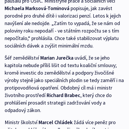
paušálů pro OSVČ. Ministryně práce a sociálních věcí
Michaela Marksová-Tominová
popisuje, jak zavést
porodné pro druhé dítě i valorizaci penzí. Letos k jejich
navýšení ale nedojde. „Zatím to vypadá, že se nám od
poloviny roku nepodaří - ve státním rozpočtu se s tím
nepočítalo,“ prohlásila. Chce také stabilizovat výplatu
sociálních dávek a zvýšit minimální mzdu.
Šéf zemědělství
Marian Jurečka
uvádí, že se jeho
kapitola nebude příliš lišit od textu koaliční smlouvy;
kromě investic do zemědělství a podpory živočišné
výroby stejně jako speciálních plodin se tedy zaměří i na
protipovodňová opatření. Obdobný cíl má i ministr
životního prostředí
Richard Brabec
, který chce do
prohlášení prosadit strategii zadržování vody a
odpadový zákon.
Ministr školství
Marcel Chládek
žádá více peněz pro