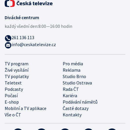
Divácké centrum
každý všední den:
8:00—16:00 hodin
261 136 113
info@ceskatelevize.cz
TV program
Pro média
Živé vysílání
Reklama
TV poplatky
Studio Brno
Teletext
Studio Ostrava
Podcasty
Rada ČT
Počasí
Kariéra
E-shop
Podávání námětů
Mobilní a TV aplikace
Časté dotazy
Vše o ČT
Kontakty