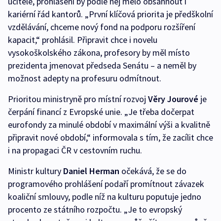
učitele, prohlášení by podle něj mělo obsáhnout i
kariérní řád kantorů. „První klíčová priorita je předškolní
vzdělávání, chceme nový fond na podporu rozšíření
kapacit,“ prohlásil. Připravit chce i novelu
vysokoškolského zákona, profesory by měl místo
prezidenta jmenovat předseda Senátu – a neměl by
možnost adepty na profesuru odmítnout.
Prioritou ministryně pro místní rozvoj
Věry Jourové
je
čerpání financí z Evropské unie. „Je třeba dočerpat
eurofondy za minulé období v maximální výši a kvalitně
připravit nové období,“ informovala s tím, že zacílit chce
i na propagaci ČR v cestovním ruchu.
Ministr kultury
Daniel Herman
očekává, že se do
programového prohlášení podaří promítnout závazek
koaliční smlouvy, podle níž na kulturu poputuje jedno
procento ze státního rozpočtu. „Je to evropský