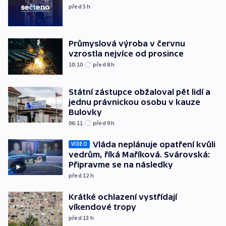
před 5
h
Průmyslová výroba v červnu
vzrostla nejvíce od prosince
10:10
před 8
h
Státní zástupce obžaloval pět lidí a
jednu právnickou osobu v kauze
Bulovky
06:11
před 9
h
Vláda neplánuje opatření kvůli
VIDEO
vedrům, říká Maříková. Svárovská:
Připravme se na následky
před 12
h
Krátké ochlazení vystřídají
víkendové tropy
před 13
h