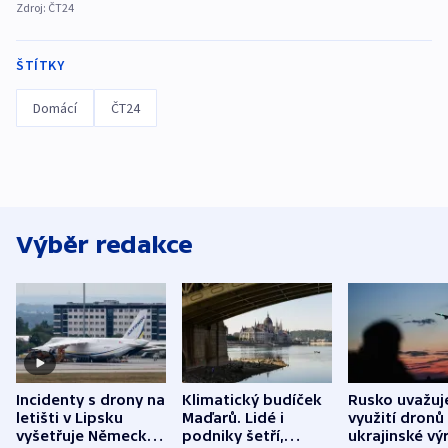
Zdroj:
ČT24
ŠTÍTKY
Domácí
ČT24
Výběr redakce
Incidenty s drony na
Klimatický budíček
Rusko uvažuj
letišti v Lipsku
Maďarů. Lidé i
využití dronů
vyšetřuje Německo
podniky šetří,
ukrajinské vý