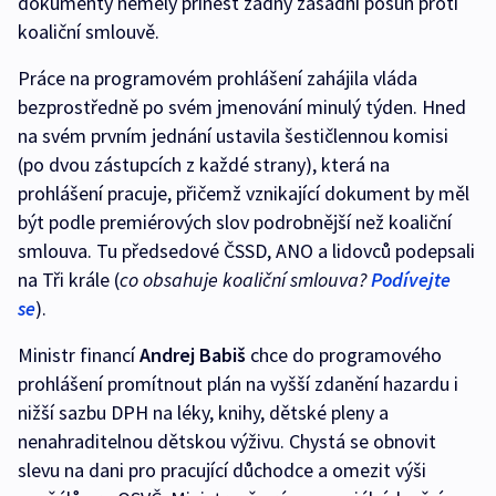
dokumenty neměly přinést žádný zásadní posun proti
koaliční smlouvě.
Práce na programovém prohlášení zahájila vláda
bezprostředně po svém jmenování minulý týden. Hned
na svém prvním jednání ustavila šestičlennou komisi
(po dvou zástupcích z každé strany), která na
prohlášení pracuje, přičemž vznikající dokument by měl
být podle premiérových slov podrobnější než koaliční
smlouva. Tu předsedové ČSSD, ANO a lidovců podepsali
na Tři krále (
co obsahuje koaliční smlouva?
Podívejte
se
).
Ministr financí
Andrej Babiš
chce do programového
prohlášení promítnout plán na vyšší zdanění hazardu i
nižší sazbu DPH na léky, knihy, dětské pleny a
nenahraditelnou dětskou výživu. Chystá se obnovit
slevu na dani pro pracující důchodce a omezit výši