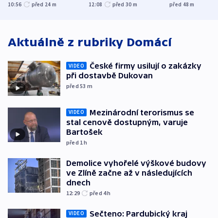
jako úmyslný pokus
omezuje se doprava
útokům v Pob
10:56
před 24
m
12:08
před 30
m
před 48
m
o způsobení
i svícení
tvrdí Litva
exploze
Aktuálně z rubriky
Domácí
České firmy usilují o zakázky
VIDEO
při dostavbě Dukovan
před 53
m
Mezinárodní terorismus se
VIDEO
stal cenově dostupným, varuje
Bartošek
před 1
h
Demolice vyhořelé výškové budovy
ve Zlíně začne až v následujících
dnech
12:29
před 4
h
Sečteno: Pardubický kraj
VIDEO