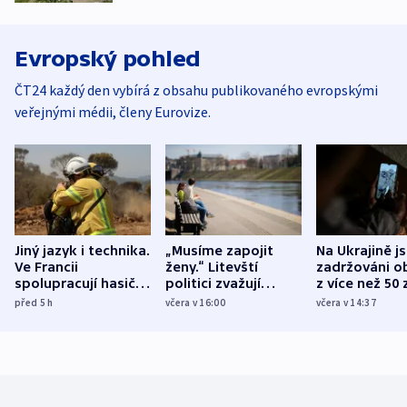
Evropský pohled
ČT24 každý den vybírá z obsahu publikovaného evropskými
veřejnými médii, členy Eurovize.
Jiný jazyk i technika.
„Musíme zapojit
Na Ukrajině j
Ve Francii
ženy.“ Litevští
zadržováni o
spolupracují hasiči z
politici zvažují
z více než 50 
různých zemí
dohodu o
Bojovali na s
před 5
h
včera v 16:00
včera v 14:37
demografii
Ruska