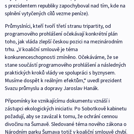
s prezidentem republiky zapochyboval nad tím, kde na
splnění vytyčených cílů vezme peníze).
Průmyslníci, kteří tvoří třetí stranu tripartity, od
programového prohlášení očekávají konkrétní plán
toho, jak vláda zlepší českou pozici na mezinárodním
trhu. „V koaliční smlouvě je téma
konkurenceschopnosti zmíněno. Očekáváme, že se
stane součástí programového prohlášení a následných
praktických kroků vlády ve spolupráci s byznysem.
Musíme dospět k reálným efektům,“ uvedl prezident
Svazu průmyslu a dopravy Jaroslav Hanák.
Připomínky ke vznikajícímu dokumentu vznáší i
zástupci ekologických iniciativ. Po Sobotkově kabinetu
požadují, aby se zavázal k tomu, že ochrání cennou
divočinu na Šumavě. Sledované téma nového zákona o
Národním parku Šumava totiž v koaliční smlouvě chybí.