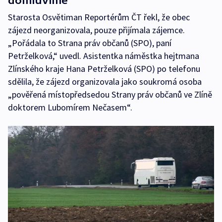
domluvíme
Starosta Osvětiman Reportérům ČT řekl, že obec
zájezd neorganizovala, pouze přijímala zájemce.
„Pořádala to Strana práv občanů (SPO), paní
Petrželková,“ uvedl. Asistentka náměstka hejtmana
Zlínského kraje Hana Petrželková (SPO) po telefonu
sdělila, že zájezd organizovala jako soukromá osoba
„pověřená místopředsedou Strany práv občanů ve Zlíně
doktorem Lubomírem Nečasem“.