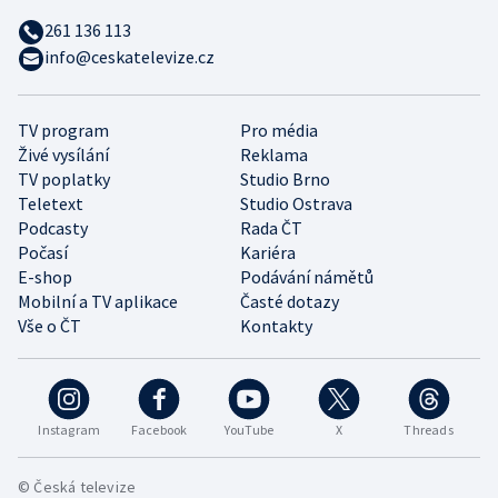
261 136 113
info@ceskatelevize.cz
TV program
Pro média
Živé vysílání
Reklama
TV poplatky
Studio Brno
Teletext
Studio Ostrava
Podcasty
Rada ČT
Počasí
Kariéra
E-shop
Podávání námětů
Mobilní a TV aplikace
Časté dotazy
Vše o ČT
Kontakty
Instagram
Facebook
YouTube
X
Threads
© Česká televize