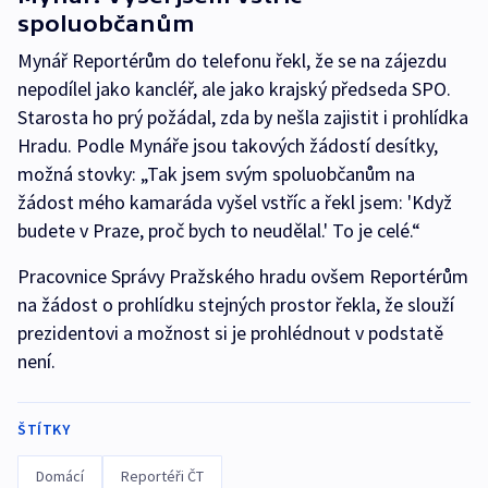
spoluobčanům
Mynář Reportérům do telefonu řekl, že se na zájezdu
nepodílel jako kancléř, ale jako krajský předseda SPO.
Starosta ho prý požádal, zda by nešla zajistit i prohlídka
Hradu. Podle Mynáře jsou takových žádostí desítky,
možná stovky: „Tak jsem svým spoluobčanům na
žádost mého kamaráda vyšel vstříc a řekl jsem: 'Když
budete v Praze, proč bych to neudělal.' To je celé.“
Pracovnice Správy Pražského hradu ovšem Reportérům
na žádost o prohlídku stejných prostor řekla, že slouží
prezidentovi a možnost si je prohlédnout v podstatě
není.
ŠTÍTKY
Domácí
Reportéři ČT