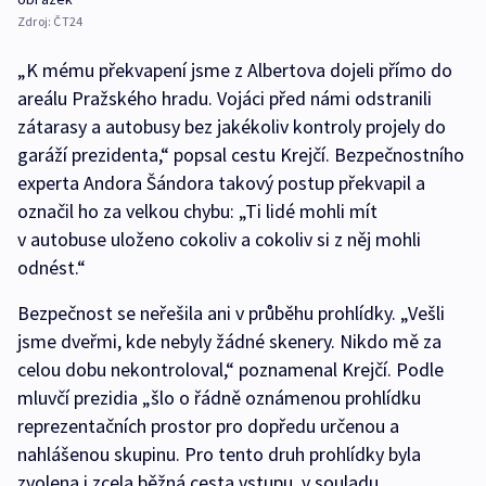
Zdroj:
ČT24
„K mému překvapení jsme z Albertova dojeli přímo do
areálu Pražského hradu. Vojáci před námi odstranili
zátarasy a autobusy bez jakékoliv kontroly projely do
garáží prezidenta,“ popsal cestu Krejčí. Bezpečnostního
experta Andora Šándora takový postup překvapil a
označil ho za velkou chybu: „Ti lidé mohli mít
v autobuse uloženo cokoliv a cokoliv si z něj mohli
odnést.“
Bezpečnost se neřešila ani v průběhu prohlídky. „Vešli
jsme dveřmi, kde nebyly žádné skenery. Nikdo mě za
celou dobu nekontroloval,“ poznamenal Krejčí. Podle
mluvčí prezidia „šlo o řádně oznámenou prohlídku
reprezentačních prostor pro dopředu určenou a
nahlášenou skupinu. Pro tento druh prohlídky byla
zvolena i zcela běžná cesta vstupu, v souladu