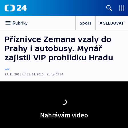
Sport
SLEDOVAT
Rubriky
Příznivce Zemana vzaly do
Prahy i autobusy. Mynář
zajistil VIP prohlídku Hradu
ver
23. 11. 2015
23. 11. 2015
|
Zdroj:
ČT24
Nahrávám video