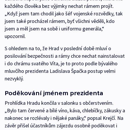
každého člověka bez výjimky nechat rámem projít.
„Když jsem tam chodil jako šéf vojenské rozvědky, tak
jsem také procházel rámem, byť všichni věděli, kdo
jsem a měl jsem na sobě i uniformu generála,“
upozornil.
S ohledem na to, že Hrad v poslední době mluví o
posilování bezpečnosti a rámy chce nechat nainstalovat
i do chrámu svatého Víta, je to proto podle bývalého
mluvčího prezidenta Ladislava Špačka postup velmi
nezvyklý.
Poděkování jménem prezidenta
Prohlídka Hradu končila v salonku s občerstvením.
„Bylo tam červené a bílé víno, káva, chlebíčky, zákusky a
nakonec se rozlévaly i nějaké panáky,“ popsal Krejčí. Na
závěr přišel účastníkům zájezdu osobně poděkovat i