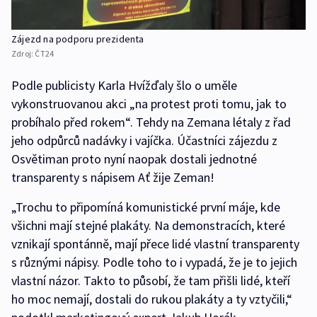
Zájezd na podporu prezidenta
Zdroj:
ČT24
Podle publicisty Karla Hvížďaly šlo o uměle
vykonstruovanou akci „na protest proti tomu, jak to
probíhalo před rokem“. Tehdy na Zemana létaly z řad
jeho odpůrců nadávky i vajíčka. Účastníci zájezdu z
Osvětiman proto nyní naopak dostali jednotné
transparenty s nápisem Ať žije Zeman!
„Trochu to připomíná komunistické první máje, kde
všichni mají stejné plakáty. Na demonstracích, které
vznikají spontánně, mají přece lidé vlastní transparenty
s různými nápisy. Podle toho to i vypadá, že je to jejich
vlastní názor. Takto to působí, že tam přišli lidé, kteří
ho moc nemají, dostali do rukou plakáty a ty vztyčili,“