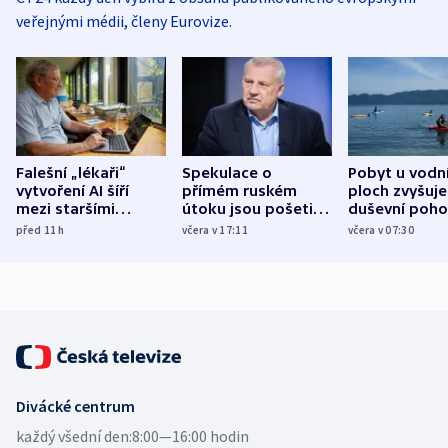
veřejnými médii, členy Eurovize.
Falešní „lékaři“
Spekulace o
Pobyt u vodn
vytvoření AI šíří
přímém ruském
ploch zvyšuje
mezi staršími
útoku jsou pošetilé,
duševní poho
Poláky nebezpečné
míní estonský
ukázala
před 11
h
včera v 17:11
včera v 07:30
zdravotní rady
bezpečnostní
mezinárodní 
expert
Divácké centrum
každý všední den:
8:00—16:00 hodin