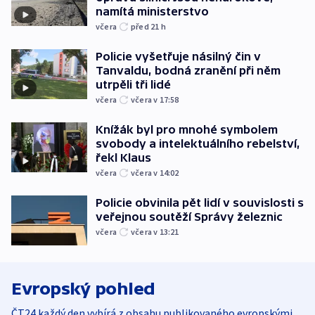
namítá ministerstvo
včera
před 21
h
Policie vyšetřuje násilný čin v
Tanvaldu, bodná zranění při něm
utrpěli tři lidé
včera
včera v 17:58
Knížák byl pro mnohé symbolem
svobody a intelektuálního rebelství,
řekl Klaus
včera
včera v 14:02
Policie obvinila pět lidí v souvislosti s
veřejnou soutěží Správy železnic
včera
včera v 13:21
Evropský pohled
ČT24 každý den vybírá z obsahu publikovaného evropskými