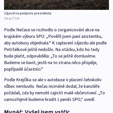
Zájezd na podporu prezidenta
Zdroj:
ČT24
Podle Nečase se rozhodlo o zorganizování akce na
krajském výboru SPO: „Pověřil jsem paní asistentku,
aby autobusy objednala.“ K zaplacení zájezdu ale podle
Petrželkové ještě nedošlo. Na otázku, kdo ho tedy
bude platit, odpověděla: „To se ještě domluvíme.
Budeme se bavit, jestli na to strana něco přispěje,
popřípadě účastníci.“
Podle Krejčíka se ale v autobuse o placení čehokoliv
vůbec nemluvilo. Nečas nicméně dodal, že kancléře
požádali, zda by nemohl zajistit malé občerstvení. „To
samozřejmě budeme hradit z peněz SPO,“ uvedl.
Mynář: Vyšel jsem vstříc