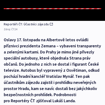
Reportéři ČT: Účastníci zájezdu
Zdroj:
ČT24
Oslavy 17. listopadu na Albertově letos ovládli
příznivci prezidenta Zemana – vybaveni transparenty
a zelenými kartami. Do Prahy je mimo jiné přivezly
speciální autobusy, které objednala Strana práv
občanů. Do jednoho z nich se dostal i figurant České
televize. Autobus byl vypravený z Osvětiman, odkud
pochází hradní kancléř Vratislav Mynář. Ten pak
účastníkům zájezdu zajistil i prohlídku neveřejných
prostor Hradu, kam se navíc dostali bez jakýchkoliv
bezpečnostních prohlídek. Podrobnosti
pro Reportéry ČT zjišťoval Lukáš Landa.