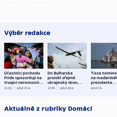
Výběr redakce
Účastníci pochodu
Do Bulharska
Tisza nomino
Pride upozorňují na
pronikl zřejmě
na maďarské
trvající nerovnosti i
ukrajinský dron,
prezidenta
společenskou
explodoval kilometr
bývalého šéf
12:02
před 13
m
13:05
před 26
m
před 3
h
atmosféru
od plynovodu
nejvyššího s
Aktuálně z rubriky
Domácí