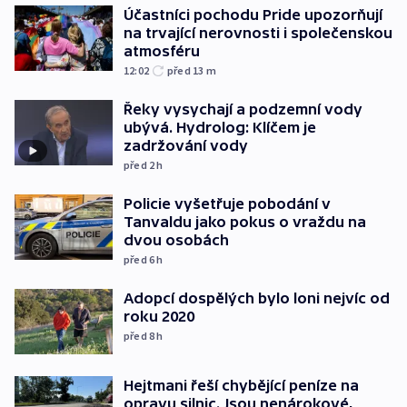
Účastníci pochodu Pride upozorňují
na trvající nerovnosti i společenskou
atmosféru
12:02
před 13
m
Řeky vysychají a podzemní vody
ubývá. Hydrolog: Klíčem je
zadržování vody
před 2
h
Policie vyšetřuje pobodání v
Tanvaldu jako pokus o vraždu na
dvou osobách
před 6
h
Adopcí dospělých bylo loni nejvíc od
roku 2020
před 8
h
Hejtmani řeší chybějící peníze na
opravu silnic. Jsou nenárokové,