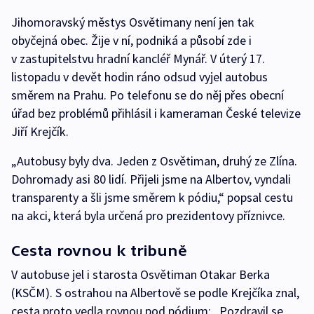
Jihomoravský městys Osvětimany není jen tak
obyčejná obec. Žije v ní, podniká a působí zde i
v zastupitelstvu hradní kancléř Mynář. V úterý 17.
listopadu v devět hodin ráno odsud vyjel autobus
směrem na Prahu. Po telefonu se do něj přes obecní
úřad bez problémů přihlásil i kameraman České televize
Jiří Krejčík.
„Autobusy byly dva. Jeden z Osvětiman, druhý ze Zlína.
Dohromady asi 80 lidí. Přijeli jsme na Albertov, vyndali
transparenty a šli jsme směrem k pódiu,“ popsal cestu
na akci, která byla určená pro prezidentovy příznivce.
Cesta rovnou k tribuně
V autobuse jel i starosta Osvětiman Otakar Berka
(KSČM). S ostrahou na Albertově se podle Krejčíka znal,
cesta proto vedla rovnou pod pódium: „Pozdravil se,