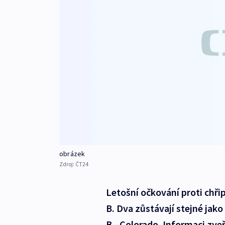
obrázek
Zdroj:
ČT24
Letošní očkování proti chř
B. Dva zůstávají stejné jak
B - Colorado. Informaci zveř