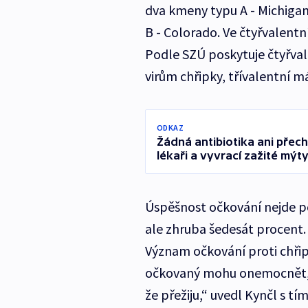
dva kmeny typu A - Michiga
B - Colorado. Ve čtyřvalent
Podle SZÚ poskytuje čtyřvale
virům chřipky, třívalentní má
ODKAZ
Žádná antibiotika ani přechá
lékaři a vyvrací zažité mýt
Úspěšnost očkování nejde po
ale zhruba šedesát procent.
Význam očkování proti chřipce
očkovaný mohu onemocnět,
že přežiju,“ uvedl Kynčl s t