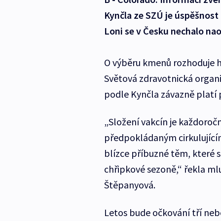
Kynčla ze SZÚ je úspěšnost
Loni se v Česku nechalo nao
O výběru kmenů rozhoduje h
Světová zdravotnická organ
podle Kynčla závazně platí p
„Složení vakcín je každoroč
předpokládaným cirkulující
blízce příbuzné těm, které s
chřipkové sezoně,“ řekla mlu
Štěpanyová.
Letos bude očkování tří neb