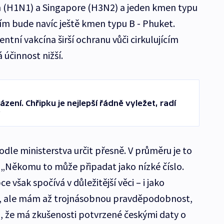
n (H1N1) a Singapore (H3N2) a jeden kmen typu
ním bude navíc ještě kmen typu B - Phuket.
ntní vakcína širší ochranu vůči cirkulujícím
 účinnost nižší.
zení. Chřipku je nejlepší řádně vyležet, radí
y
dle ministerstva určit přesně. V průměru je to
 „Někomu to může připadat jako nízké číslo.
 však spočívá v důležitější věci – i jako
 ale mám až trojnásobnou pravděpodobnost,
ím, že má zkušenosti potvrzené českými daty o