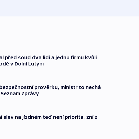
před 1
l před soud dva lidi a jednu firmu kvůli
odě v Dolní Lutyni
l bezpečnostní prověrku, ministr to nechá
ší Seznam Zprávy
 slev na jízdném teď není priorita, zní z