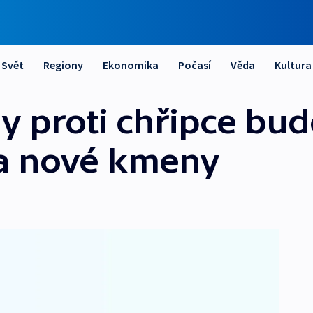
Svět
Regiony
Ekonomika
Počasí
Věda
Kultura
ny proti chřipce bu
a nové kmeny