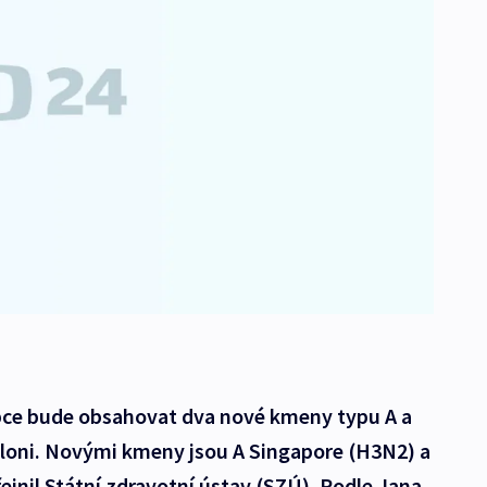
ipce bude obsahovat dva nové kmeny typu A a
o loni. Novými kmeny jsou A Singapore (H3N2) a
ejnil Státní zdravotní ústav (SZÚ). Podle Jana