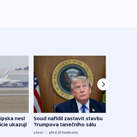
Lipska nesl
Soud nařídil zastavit stavbu
Žido
icie ukazují
Trumpova tanečního sálu
břehu
kriti
včera
před 10
hodinami