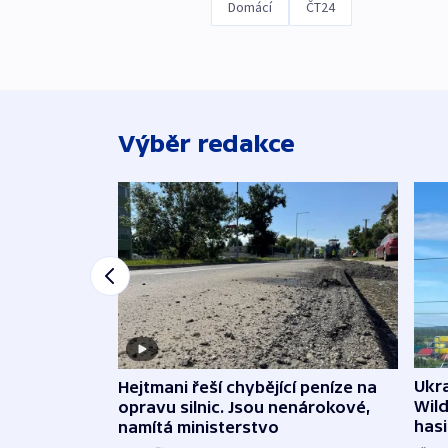
Domácí
ČT24
Výběr redakce
Ukra
Hejtmani řeší chybějící peníze na
Wild
opravu silnic. Jsou nenárokové,
hasi
namítá ministerstvo