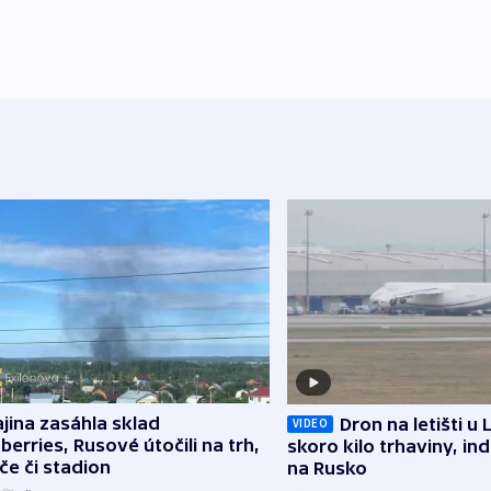
jina zasáhla sklad
Dron na letišti u 
VIDEO
berries, Rusové útočili na trh,
skoro kilo trhaviny, ind
če či stadion
na Rusko