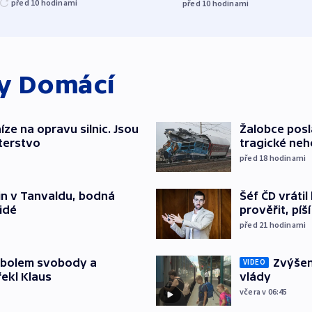
před 10
hodinami
před 10
hodinami
ky
Domácí
íze na opravu silnic. Jsou
Žalobce posla
terstvo
tragické neh
před 18
hodinami
Šéf ČD vráti
čin v Tanvaldu, bodná
prověřit, pí
lidé
před 21
hodinami
Zvýšení
mbolem svobody a
VIDEO
vlády
řekl Klaus
včera v 06:45