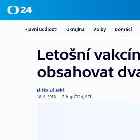
Hlavní události
Ukrajina
Volby
Domácí
Letošní vakcí
obsahovat dv
Eliška Záleská
18. 9. 2018
|
Zdroj:
ČT24
,
SZÚ