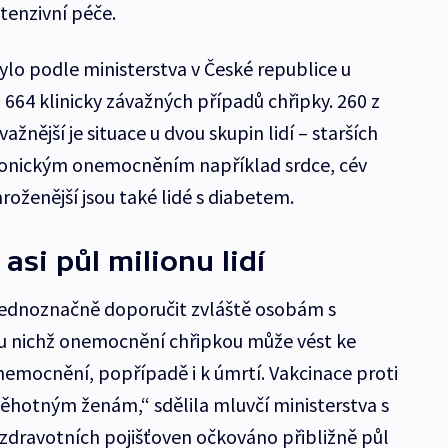
tenzivní péče.
ylo podle ministerstva v České republice u
64 klinicky závažných případů chřipky. 260 z
žnější je situace u dvou skupin lidí – starších
 chronickým onemocněním například srdce, cév
oženější jsou také lidé s diabetem.
asi půl milionu lidí
e jednoznačně doporučit zvláště osobám s
 nichž onemocnění chřipkou může vést ke
nemocnění, popřípadě i k úmrtí. Vakcinace proti
těhotným ženám,“ sdělila mluvčí ministerstva s
 zdravotních pojišťoven očkováno přibližně půl