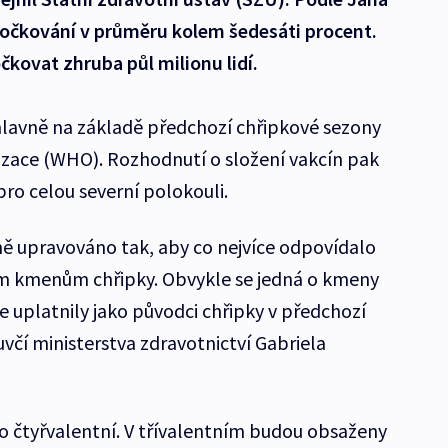
 očkování v průměru kolem šedesáti procent.
čkovat zhruba půl milionu lidí.
lavně na základě předchozí chřipkové sezony
izace (WHO). Rozhodnutí o složení vakcín pak
ro celou severní polokouli.
ně upravováno tak, aby co nejvíce odpovídalo
m kmenům chřipky. Obvykle se jedná o kmeny
e uplatnily jako původci chřipky v předchozí
včí ministerstva zdravotnictví Gabriela
o čtyřvalentní. V třívalentním budou obsaženy