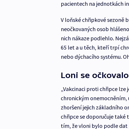
pacientech na jednotkách in
V loňské chřipkové sezoně b
neočkovaných osob hlášeno 6
nich nákaze podlehlo. Nejzáva
65 let a u těch, kteří trpí
nebo dýchacího systému. Ohr
Loni se očkovalo 
„Vakcinaci proti chřipce lz
chronickým onemocněním, u
zhoršení jejich základního o
chřipce se doporučuje také 
tím, že vloni bylo podle dat