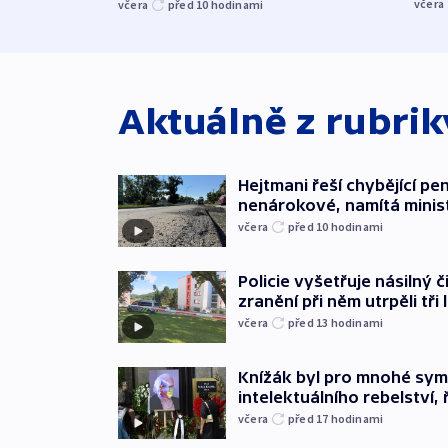
včera
včera
před 10
hodinami
Aktuálně z rubri
Hejtmani řeší chybějící pen
nenárokové, namítá minis
včera
před 10
hodinami
Policie vyšetřuje násilný 
zranění při něm utrpěli tři 
včera
před 13
hodinami
Knížák byl pro mnohé sy
intelektuálního rebelství, 
včera
před 17
hodinami