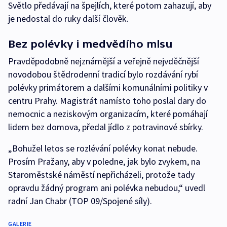
Světlo předávají na špejlích, které potom zahazují, aby
je nedostal do ruky další člověk.
Bez polévky i medvědího mlsu
Pravděpodobně nejznámější a veřejně nejvděčnější
novodobou štědrodenní tradicí bylo rozdávání rybí
polévky primátorem a dalšími komunálními politiky v
centru Prahy. Magistrát namísto toho poslal dary do
nemocnic a neziskovým organizacím, které pomáhají
lidem bez domova, předal jídlo z potravinové sbírky.
„Bohužel letos se rozlévání polévky konat nebude.
Prosím Pražany, aby v poledne, jak bylo zvykem, na
Staroměstské náměstí nepřicházeli, protože tady
opravdu žádný program ani polévka nebudou,“ uvedl
radní Jan Chabr (TOP 09/Spojené síly).
GALERIE