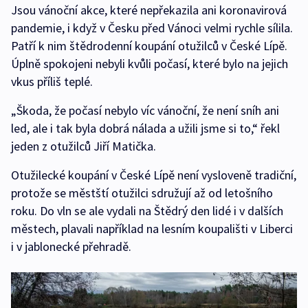
Jsou vánoční akce, které nepřekazila ani koronavirová
pandemie, i když v Česku před Vánoci velmi rychle sílila.
Patří k nim štědrodenní koupání otužilců v České Lípě.
Úplně spokojeni nebyli kvůli počasí, které bylo na jejich
vkus příliš teplé.
„Škoda, že počasí nebylo víc vánoční, že není sníh ani
led, ale i tak byla dobrá nálada a užili jsme si to,“ řekl
jeden z otužilců Jiří Matička.
Otužilecké koupání v České Lípě není vysloveně tradiční,
protože se městští otužilci sdružují až od letošního
roku. Do vln se ale vydali na Štědrý den lidé i v dalších
městech, plavali například na lesním koupališti v Liberci
i v jablonecké přehradě.