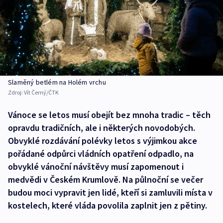
Slaměný betlém na Holém vrchu
Zdroj:
Vít Černý/ČTK
Vánoce se letos musí obejít bez mnoha tradic – těch
opravdu tradičních, ale i některých novodobých.
Obvyklé rozdávání polévky letos s výjimkou akce
pořádané odpůrci vládních opatření odpadlo, na
obvyklé vánoční návštěvy musí zapomenout i
medvědi v Českém Krumlově. Na půlnoční se večer
budou moci vypravit jen lidé, kteří si zamluvili místa v
kostelech, které vláda povolila zaplnit jen z pětiny.