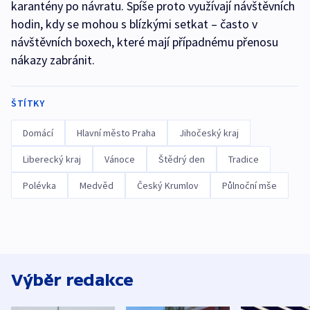
karantény po návratu. Spíše proto využívají návštěvních
hodin, kdy se mohou s blízkými setkat – často v
návštěvních boxech, které mají případnému přenosu
nákazy zabránit.
ŠTÍTKY
Domácí
Hlavní město Praha
Jihočeský kraj
Liberecký kraj
Vánoce
Štědrý den
Tradice
Polévka
Medvěd
Český Krumlov
Půlnoční mše
Výběr redakce