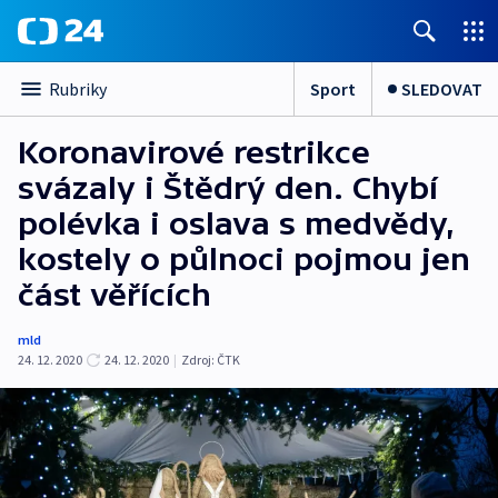
Sport
SLEDOVAT
Rubriky
Koronavirové restrikce
svázaly i Štědrý den. Chybí
polévka i oslava s medvědy,
kostely o půlnoci pojmou jen
část věřících
mld
24. 12. 2020
24. 12. 2020
|
Zdroj:
ČTK