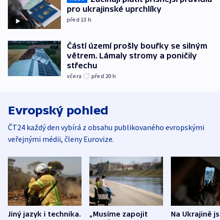
pro ukrajinské uprchlíky
před 13
h
Částí území prošly bouřky se silným
větrem. Lámaly stromy a poničily
střechu
včera
před 20
h
Evropský pohled
ČT24 každý den vybírá z obsahu publikovaného evropskými
veřejnými médii, členy Eurovize.
Jiný jazyk i technika.
„Musíme zapojit
Na Ukrajině j