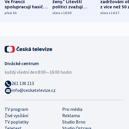
Ve Francii
ženy.“ Litevští
zadržováni o
spolupracují hasiči z
politici zvažují
z více než 50 
různých zemí
dohodu o
Bojovali na s
před 4
h
včera v 16:00
včera v 14:37
demografii
Ruska
Divácké centrum
každý všední den:
8:00—16:00 hodin
261 136 113
info@ceskatelevize.cz
TV program
Pro média
Živé vysílání
Reklama
TV poplatky
Studio Brno
Teletext
Studio Ostrava