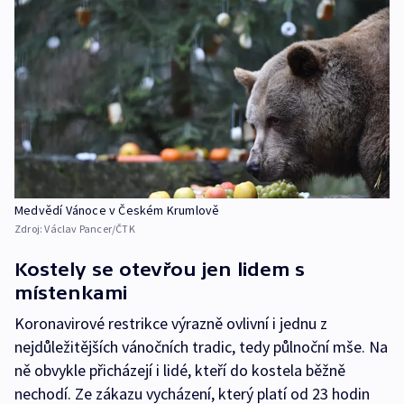
Medvědí Vánoce v Českém Krumlově
Zdroj:
Václav Pancer/ČTK
Kostely se otevřou jen lidem s
místenkami
Koronavirové restrikce výrazně ovlivní i jednu z
nejdůležitějších vánočních tradic, tedy půlnoční mše. Na
ně obvykle přicházejí i lidé, kteří do kostela běžně
nechodí. Ze zákazu vycházení, který platí od 23 hodin