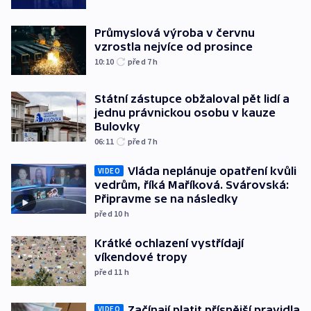
Průmyslová výroba v červnu
vzrostla nejvíce od prosince
10:10
před 7
h
Státní zástupce obžaloval pět lidí a
jednu právnickou osobu v kauze
Bulovky
06:11
před 7
h
Vláda neplánuje opatření kvůli
VIDEO
vedrům, říká Maříková. Svárovská:
Připravme se na následky
před 10
h
Krátké ochlazení vystřídají
víkendové tropy
před 11
h
Začínají platit přísnější pravidla
VIDEO