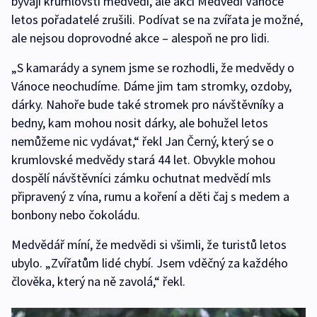
bývají krumlovští medvědi, ale akci Medvědí Vánoce
letos pořadatelé zrušili. Podívat se na zvířata je možné,
ale nejsou doprovodné akce – alespoň ne pro lidi.
„S kamarády a synem jsme se rozhodli, že medvědy o
Vánoce neochudíme. Dáme jim tam stromky, ozdoby,
dárky. Nahoře bude také stromek pro návštěvníky a
bedny, kam mohou nosit dárky, ale bohužel letos
nemůžeme nic vydávat,“ řekl Jan Černý, který se o
krumlovské medvědy stará 44 let. Obvykle mohou
dospělí návštěvníci zámku ochutnat medvědí mls
připravený z vína, rumu a koření a děti čaj s medem a
bonbony nebo čokoládu.
Medvědář míní, že medvědi si všimli, že turistů letos
ubylo. „Zvířatům lidé chybí. Jsem vděčný za každého
člověka, který na ně zavolá,“ řekl.