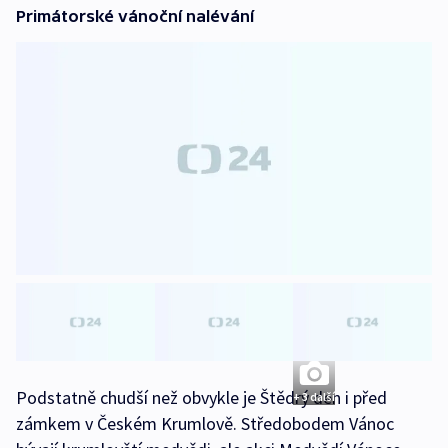
Primátorské vánoční nalévání
Podstatně chudší než obvykle je Štědrý den i před
+ 3 další
zámkem v Českém Krumlově. Středobodem Vánoc