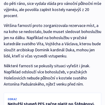
do pěti ráno, sice vydala vláda pro vánoční půlnoční mše
výjimku, ale povolila zaplnit kostely nanejvýš z 20
procent.
Většina farností proto zorganizovala rezervace míst, a
na koho se nedostalo, bude muset sledovat bohoslužbu
jen na dálku. Například na bohoslužbu v pražské
katedrále svatého Víta, Vojtěcha a Václava, kterou bude
sloužit arcibiskup Dominik kardinál Duka, mohou jen
lidé, kteří si včas vyzvedli vstupenku.
Některé farnosti se pokusily situaci vyřešit i jinak.
Například odslouží více bohoslužeb, v pražských
Holešovicích nebude půlnoční v kostele svatého
Antonína Paduánského, nýbrž venku před ním.
ODKAZ
Nejtužší stupeň PES začne platit po Štěpánovi,