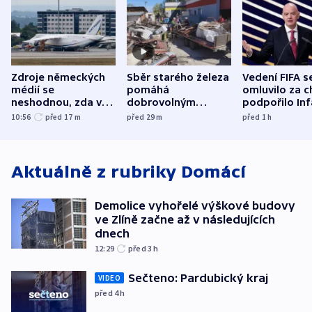
Zdroje německých
Sběr starého železa
Vedení FIFA s
médií se
pomáhá
omluvilo za c
neshodnou, zda v
dobrovolným
podpořilo Inf
letadle ohroženém
hasičům financovat
UEFA trvá na
10:56
před 17
m
před 29
m
před 1
h
v Lipsku dronem
techniku i akce
bojkotu
byla munice
Aktuálně z rubriky
Domácí
Demolice vyhořelé výškové budovy
ve Zlíně začne až v následujících
dnech
12:29
před 3
h
Sečteno: Pardubický kraj
VIDEO
před 4
h