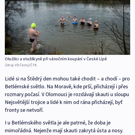
Otužilci a otužilkyně při vánočním koupání v České Lípě
Zdroj:
Vít Černý/ČTK
Lidé si na Štědrý den mohou také chodit – a chodí – pro
Betlémské světlo. Na Moravě, kde prší, přicházejí i přes
rozmary počasí. V Olomouci je rozdávají skauti u sloupu
Nejsvětější trojice a lidé k nim od rána přicházejí, byť
fronty se netvoří.
I u Betlémského světla je ale patrné, že doba je
mimořádná. Nejenže mají skauti zakrytá ústa a nosy.