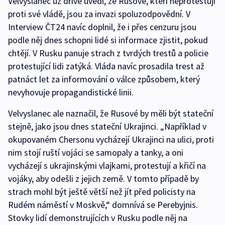
Velvyslanec už dříve uvedl, že Rusové, kteří neprotestují
proti své vládě, jsou za invazi spoluzodpovědní. V
Interview ČT24 navíc doplnil, že i přes cenzuru jsou
podle něj dnes schopni lidé si informace zjistit, pokud
chtějí. V Rusku panuje strach z tvrdých trestů a policie
protestující lidi zatýká. Vláda navíc prosadila trest až
patnáct let za informování o válce způsobem, který
nevyhovuje propagandistické linii.
Velvyslanec ale naznačil, že Rusové by měli být stateční
stejně, jako jsou dnes stateční Ukrajinci. „Například v
okupovaném Chersonu vycházejí Ukrajinci na ulici, proti
nim stojí ruští vojáci se samopaly a tanky, a oni
vycházejí s ukrajinskými vlajkami, protestují a křičí na
vojáky, aby odešli z jejich země. V tomto případě by
strach mohl být ještě větší než jít před policisty na
Rudém náměstí v Moskvě,“ domnívá se Perebyjnis.
Stovky lidí demonstrujících v Rusku podle něj na