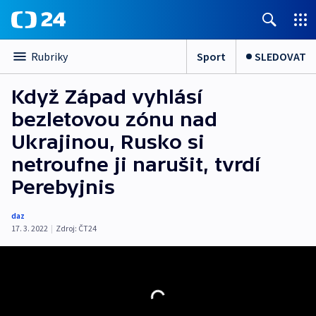
Sport
SLEDOVAT
Rubriky
Když Západ vyhlásí
bezletovou zónu nad
Ukrajinou, Rusko si
netroufne ji narušit, tvrdí
Perebyjnis
daz
17. 3. 2022
|
Zdroj:
ČT24