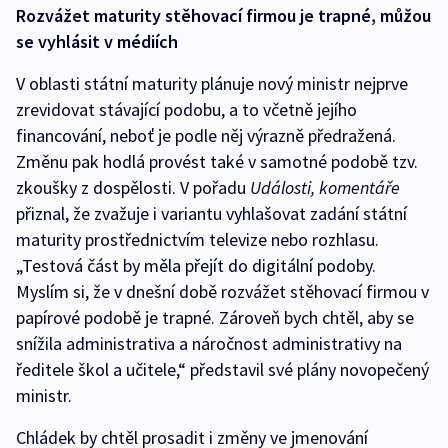
Rozvážet maturity stěhovací firmou je trapné, můžou
se vyhlásit v médiích
V oblasti státní maturity plánuje nový ministr nejprve
zrevidovat stávající podobu, a to včetně jejího
financování, neboť je podle něj výrazně předražená.
Změnu pak hodlá provést také v samotné podobě tzv.
zkoušky z dospělosti. V pořadu
Události, komentáře
přiznal, že zvažuje i variantu vyhlašovat zadání státní
maturity prostřednictvím televize nebo rozhlasu.
„Testová část by měla přejít do digitální podoby.
Myslím si, že v dnešní době rozvážet stěhovací firmou v
papírové podobě je trapné. Zároveň bych chtěl, aby se
snížila administrativa a náročnost administrativy na
ředitele škol a učitele,“ představil své plány novopečený
ministr.
Chládek by chtěl prosadit i změny ve jmenování