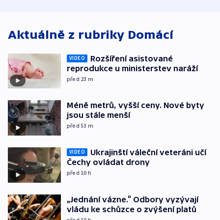
Aktuálně z rubriky
Domácí
Rozšíření asistované
VIDEO
reprodukce u ministerstev naráží
před 23
m
Méně metrů, vyšší ceny. Nové byty
jsou stále menší
před 53
m
Ukrajinští váleční veteráni učí
VIDEO
Čechy ovládat drony
před 10
h
„Jednání vázne.“ Odbory vyzývají
vládu ke schůzce o zvýšení platů
před 10
h