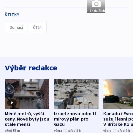
+ 14 dalších
ŠTÍTKY
Domácí
ČT24
Výběr redakce
Méně metrů, vyšší
Izrael znovu odmítl
Kanadu i Evro
ceny. Nové byty jsou
mírový plán pro
sužují lesní p
stále menší
Gazu
V Britské Kol
evakuovali tis
před 53
m
včera
před 8
h
včera
před 9
h