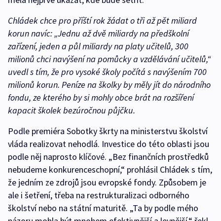
Chládek chce pro příští rok žádat o tři až pět miliard
korun navíc:
„Jednu až dvě miliardy na předškolní
zařízení, jeden a půl miliardy na platy učitelů, 300
milionů chci navýšení na pomůcky a vzdělávání učitelů,“
uvedl s tím, že pro vysoké školy počítá s navýšením 700
milionů korun. Peníze na školky by měly jít do národního
fondu, ze kterého by si mohly obce brát na rozšíření
kapacit školek bezúročnou půjčku.
Podle premiéra Sobotky škrty na ministerstvu školství
vláda realizovat nehodlá. Investice do této oblasti jsou
podle něj naprosto klíčové. „Bez finančních prostředků
nebudeme konkurenceschopní,“ prohlásil Chládek s tím,
že jedním ze zdrojů jsou evropské fondy. Způsobem je
ale i šetření, třeba na restrukturalizaci odborného
školství nebo na státní maturitě. „Ta by podle mého
názoru mohla být mnohem efektivnější a levnější,“ řekl