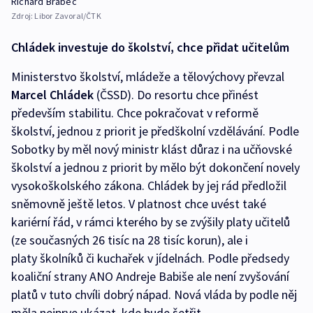
Richard Brabec
Zdroj:
Libor Zavoral/ČTK
Chládek investuje do školství, chce přidat učitelům
Ministerstvo školství, mládeže a tělovýchovy převzal
Marcel Chládek
(ČSSD). Do resortu chce přinést
především stabilitu. Chce pokračovat v reformě
školství, jednou z priorit je předškolní vzdělávání. Podle
Sobotky by měl nový ministr klást důraz i na učňovské
školství a jednou z priorit by mělo být dokončení novely
vysokoškolského zákona. Chládek by jej rád předložil
sněmovně ještě letos. V platnost chce uvést také
kariérní řád, v rámci kterého by se zvýšily platy učitelů
(ze současných 26 tisíc na 28 tisíc korun), ale i
platy školníků či kuchařek v jídelnách. Podle předsedy
koaliční strany ANO Andreje Babiše ale není zvyšování
platů v tuto chvíli dobrý nápad. Nová vláda by podle něj
měla nejprve ukázat, kde bude šetřit.