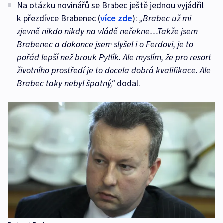
Na otázku novinářů se Brabec ještě jednou vyjádřil
k přezdívce Brabenec (
více zde
):
„Brabec už mi
zjevně nikdo nikdy na vládě neřekne…Takže jsem
Brabenec a dokonce jsem slyšel i o Ferdovi, je to
pořád lepší než brouk Pytlík. Ale myslím, že pro resort
životního prostředí je to docela dobrá kvalifikace. Ale
Brabec taky nebyl špatný,“
dodal.