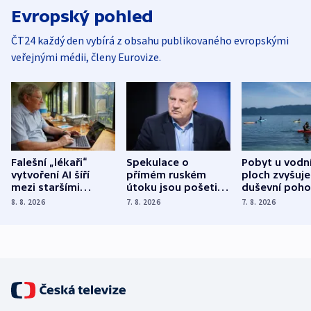
Evropský pohled
ČT24 každý den vybírá z obsahu publikovaného evropskými
veřejnými médii, členy Eurovize.
Falešní „lékaři“
Spekulace o
Pobyt u vodn
vytvoření AI šíří
přímém ruském
ploch zvyšuje
mezi staršími
útoku jsou pošetilé,
duševní poho
Poláky nebezpečné
míní estonský
ukázala
8. 8. 2026
7. 8. 2026
7. 8. 2026
zdravotní rady
bezpečnostní
mezinárodní 
expert