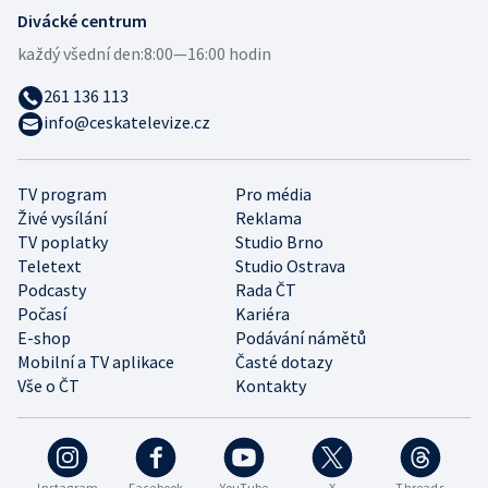
Divácké centrum
každý všední den:
8:00—16:00 hodin
261 136 113
info@ceskatelevize.cz
TV program
Pro média
Živé vysílání
Reklama
TV poplatky
Studio Brno
Teletext
Studio Ostrava
Podcasty
Rada ČT
Počasí
Kariéra
E-shop
Podávání námětů
Mobilní a TV aplikace
Časté dotazy
Vše o ČT
Kontakty
Instagram
Facebook
YouTube
X
Threads