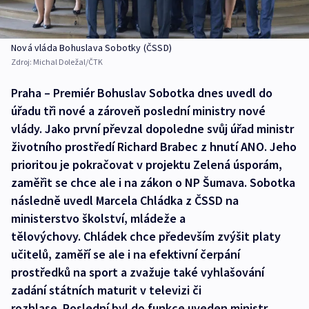
Nová vláda Bohuslava Sobotky (ČSSD)
Zdroj:
Michal Doležal/ČTK
Praha – Premiér Bohuslav Sobotka dnes uvedl do
úřadu tři nové a zároveň poslední ministry nové
vlády. Jako první převzal dopoledne svůj úřad ministr
životního prostředí Richard Brabec z hnutí ANO. Jeho
prioritou je pokračovat v projektu Zelená úsporám,
zaměřit se chce ale i na zákon o NP Šumava. Sobotka
následně uvedl Marcela Chládka z ČSSD na
ministerstvo školství, mládeže a
tělovýchovy. Chládek chce především zvýšit platy
učitelů, zaměří se ale i na efektivní čerpání
prostředků na sport a zvažuje také vyhlašování
zadání státních maturit v televizi či
rozhlase. Poslední byl do funkce uveden ministr