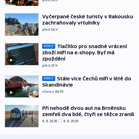
Vyčerpané české turisty v Rakousku
zachraňovaly vrtulníky
před 16
h
Tlačítko pro snadné vrácení
VIDEO
zboží míří na e-shopy. Byť má
zpoždění
před 23
h
Stále více Čechů míří v létě do
VIDEO
Skandinávie
včera v 06:30
Při nehodě dvou aut na Brněnsku
zemřeli dva lidé, čtyři se těžce zranili
8. 8. 2026
8. 8. 2026