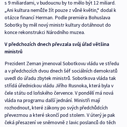
s 9 miliardami, v budoucnu by to mělo být 12 miliard.
„Ani kultura nemůže žít pouze z vůně květin,“ dodal k
otázce financí Herman. Podle premiéra Bohuslava
Sobotky by měl nový ministr kultury dotáhnout do
konce rekonstrukci Národního muzea.
V předchozích dnech převzala svůj úřad většina
ministrů
Prezident Zeman jmenoval Sobotkovu vládu ve středu
a v předchozích dvou dnech šéf sociálních demokratů
uvedl do úřadu zbytek ministrů. Sobotkova vláda tak
střídá úřednickou vládu Jiřího Rusnoka, která byla v
čele státu od loňského července. V pondělí má nová
vláda na programu další jednání. Ministři mají
rozhodnout, které zákony po svých předchůdcích
převezmou a které skončí pod stolem. V úterý je pak
čeká přesazení ve sněmovně z lavic poslanců do těch