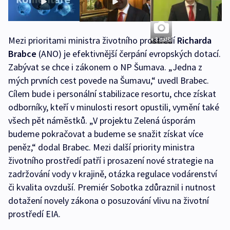
Mezi prioritami ministra životního prostředí
Richarda
+ 3 další
Brabce
(ANO) je efektivnější čerpání evropských dotací.
Zabývat se chce i zákonem o NP Šumava. „Jedna z
mých prvních cest povede na Šumavu,“ uvedl Brabec.
Cílem bude i personální stabilizace resortu, chce získat
odborníky, kteří v minulosti resort opustili, vymění také
všech pět náměstků. „V projektu Zelená úsporám
budeme pokračovat a budeme se snažit získat více
peněz,“ dodal Brabec. Mezi další priority ministra
životního prostředí patří i prosazení nové strategie na
zadržování vody v krajině, otázka regulace vodárenství
či kvalita ovzduší. Premiér Sobotka zdůraznil i nutnost
dotažení novely zákona o posuzování vlivu na životní
prostředí EIA.