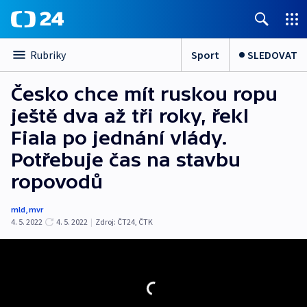
Sport
SLEDOVAT
Rubriky
Česko chce mít ruskou ropu
ještě dva až tři roky, řekl
Fiala po jednání vlády.
Potřebuje čas na stavbu
ropovodů
mld
,
mvr
4. 5. 2022
4. 5. 2022
|
Zdroj:
ČT24
,
ČTK