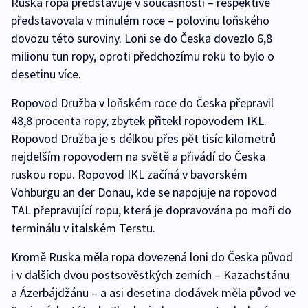
Ruská ropa představuje v současnosti – respektive
představovala v minulém roce – polovinu loňského
dovozu této suroviny. Loni se do Česka dovezlo 6,8
milionu tun ropy, oproti předchozímu roku to bylo o
desetinu více.
Ropovod Družba v loňském roce do Česka přepravil
48,8 procenta ropy, zbytek přitekl ropovodem IKL.
Ropovod Družba je s délkou přes pět tisíc kilometrů
nejdelším ropovodem na světě a přivádí do Česka
ruskou ropu. Ropovod IKL začíná v bavorském
Vohburgu an der Donau, kde se napojuje na ropovod
TAL přepravující ropu, která je dopravována po moři do
terminálu v italském Terstu.
Kromě Ruska měla ropa dovezená loni do Česka původ
i v dalších dvou postsověstkých zemích – Kazachstánu
a Ázerbájdžánu – a asi desetina dodávek měla původ ve