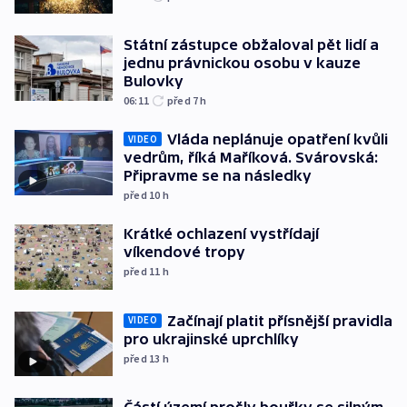
Státní zástupce obžaloval pět lidí a
jednu právnickou osobu v kauze
Bulovky
06:11
před 7
h
Vláda neplánuje opatření kvůli
VIDEO
vedrům, říká Maříková. Svárovská:
Připravme se na následky
před 10
h
Krátké ochlazení vystřídají
víkendové tropy
před 11
h
Začínají platit přísnější pravidla
VIDEO
pro ukrajinské uprchlíky
před 13
h