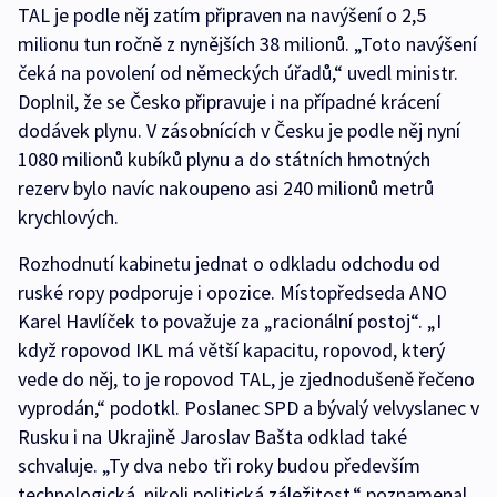
TAL je podle něj zatím připraven na navýšení o 2,5
milionu tun ročně z nynějších 38 milionů. „Toto navýšení
čeká na povolení od německých úřadů,“ uvedl ministr.
Doplnil, že se Česko připravuje i na případné krácení
dodávek plynu. V zásobnících v Česku je podle něj nyní
1080 milionů kubíků plynu a do státních hmotných
rezerv bylo navíc nakoupeno asi 240 milionů metrů
krychlových.
Rozhodnutí kabinetu jednat o odkladu odchodu od
ruské ropy podporuje i opozice. Místopředseda ANO
Karel Havlíček to považuje za „racionální postoj“. „I
když ropovod IKL má větší kapacitu, ropovod, který
vede do něj, to je ropovod TAL, je zjednodušeně řečeno
vyprodán,“ podotkl. Poslanec SPD a bývalý velvyslanec v
Rusku i na Ukrajině Jaroslav Bašta odklad také
schvaluje. „Ty dva nebo tři roky budou především
technologická, nikoli politická záležitost,“ poznamenal.