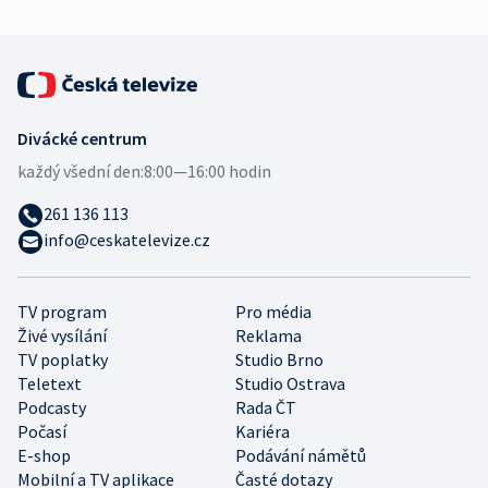
Divácké centrum
každý všední den:
8:00—16:00 hodin
261 136 113
info@ceskatelevize.cz
TV program
Pro média
Živé vysílání
Reklama
TV poplatky
Studio Brno
Teletext
Studio Ostrava
Podcasty
Rada ČT
Počasí
Kariéra
E-shop
Podávání námětů
Mobilní a TV aplikace
Časté dotazy