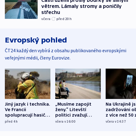
Částí území prošly bouřky se silným
větrem. Lámaly stromy a poničily
střechu
včera
před 20
h
Evropský pohled
ČT24 každý den vybírá z obsahu publikovaného evropskými
veřejnými médii, členy Eurovize.
Jiný jazyk i technika.
„Musíme zapojit
Na Ukrajině j
Ve Francii
ženy.“ Litevští
zadržováni o
spolupracují hasiči z
politici zvažují
z více než 50 
různých zemí
dohodu o
Bojovali na s
před 4
h
včera v 16:00
včera v 14:37
demografii
Ruska