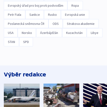
Evropský úřad pro boj proti podvodům
Ropa
Petr Fiala
Sankce
Rusko
Evropská unie
Poslanecká sněmovna ČR
ODS
Strakova akademie
USA
Norsko
Ázerbájdžán
Kazachstán
Libye
STAN
SPD
Výběr redakce