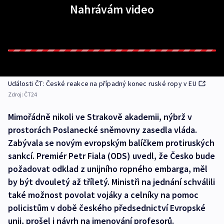
Nahrávám video
Události ČT: České reakce na případný konec ruské ropy v EU
Zdroj:
ČT24
Mimořádně nikoli ve Strakově akademii, nýbrž v
prostorách Poslanecké sněmovny zasedla vláda.
Zabývala se novým evropským balíčkem protiruských
sankcí. Premiér Petr Fiala (ODS) uvedl, že Česko bude
požadovat odklad z unijního ropného embarga, měl
by být dvouletý až tříletý. Ministři na jednání schválili
také možnost povolat vojáky a celníky na pomoc
policistům v době českého předsednictví Evropské
unii, prošel i návrh na jmenování profesorů.