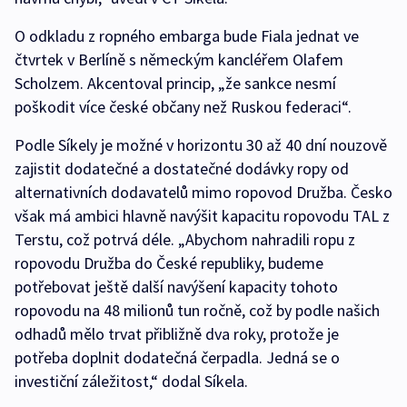
O odkladu z ropného embarga bude Fiala jednat ve
čtvrtek v Berlíně s německým kancléřem Olafem
Scholzem. Akcentoval princip, „že sankce nesmí
poškodit více české občany než Ruskou federaci“.
Podle Síkely je možné v horizontu 30 až 40 dní nouzově
zajistit dodatečné a dostatečné dodávky ropy od
alternativních dodavatelů mimo ropovod Družba. Česko
však má ambici hlavně navýšit kapacitu ropovodu TAL z
Terstu, což potrvá déle. „Abychom nahradili ropu z
ropovodu Družba do České republiky, budeme
potřebovat ještě další navýšení kapacity tohoto
ropovodu na 48 milionů tun ročně, což by podle našich
odhadů mělo trvat přibližně dva roky, protože je
potřeba doplnit dodatečná čerpadla. Jedná se o
investiční záležitost,“ dodal Síkela.