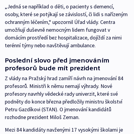
„Jedná se například o děti, o pacienty s demencí,
osoby, které se potýkají se závislostí, či lidi s nařízeným
ochranným léčením,“ upozornil Úřad vlády. Centra
umožňují duševně nemocným lidem fungovat v
domácím prostředí bez hospitalizace, dojíždí za nimi
terénní týmy nebo navštěvují ambulance.
Poslední slovo před jmenováním
profesorů bude mít prezident
Z vlády na Pražský hrad zamíří návrh na jmenování 84
profesorů. Ministři k němu nemají výhrady. Nové
profesory navrhly vědecké rady univerzit, které své
podněty do konce března předložily ministru školství
Petru Gazdíkovi (STAN). O jmenování kandidátů
rozhodne prezident Miloš Zeman.
Mezi 84 kandidáty navženými 17 vysokými školami je