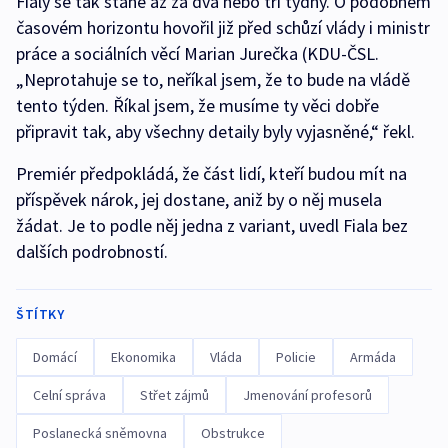
Fialy se tak stane až za dva nebo tři týdny. O podobném
časovém horizontu hovořil již před schůzí vlády i ministr
práce a sociálních věcí Marian Jurečka (KDU-ČSL.
„Neprotahuje se to, neříkal jsem, že to bude na vládě
tento týden. Říkal jsem, že musíme ty věci dobře
připravit tak, aby všechny detaily byly vyjasněné,“ řekl.
Premiér předpokládá, že část lidí, kteří budou mít na
příspěvek nárok, jej dostane, aniž by o něj musela
žádat. Je to podle něj jedna z variant, uvedl Fiala bez
dalších podrobností.
ŠTÍTKY
Domácí
Ekonomika
Vláda
Policie
Armáda
Celní správa
Střet zájmů
Jmenování profesorů
Poslanecká sněmovna
Obstrukce