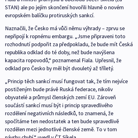
STAN) ale po jejím skončení hovořili hlavně o novém
evropském balíčku protiruských sankcí.
Naznačili, že Česko má vůči němu výhrady – zprvu se
nepřipojí k ropnému embargu. „Jsme připraveni toto
rozhodnutí podpořit za předpokladu, že bude mít Česká
republika odklad do té doby, než bude navýšena
kapacita ropovodů,“ poznamenal Fiala. Upřesnil, že
odklad pro Česko by měl být dvouletý až tříletý.
„Princip těch sankcí musí fungovat tak, že tím nejvíce
postiženým bude právě Ruská federace, nikoliv
obyvatelé a průmysl členských zemí EU. Zároveň
součástí sankcí musí být i princip spravedlivého
rozdělení negativních následků, to znamená, že
spočítáme ten nedostatek a ten bude spravedlivě
rozdělen mezi jednotlivé členské země. To v tom
návrhu chybí,“ uvedl v ČT Síkela.