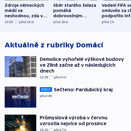
Zdroje německých
Sběr starého železa
Vedení FIFA s
médií se
pomáhá
omluvilo za c
neshodnou, zda v
dobrovolným
podpořilo Inf
letadle ohroženém
hasičům financovat
UEFA trvá na
10:56
před 16
m
před 28
m
před 1
h
v Lipsku dronem
techniku i akce
bojkotu
byla munice
Aktuálně z rubriky
Domácí
Demolice vyhořelé výškové budovy
ve Zlíně začne až v následujících
dnech
12:29
před 3
h
Sečteno: Pardubický kraj
VIDEO
před 4
h
Průmyslová výroba v červnu
vzrostla nejvíce od prosince
10:10
před 7
h