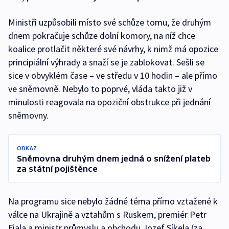
Ministři uzpůsobili místo své schůze tomu, že druhým
dnem pokračuje schůze dolní komory, na níž chce
koalice protlačit některé své návrhy, k nimž má opozice
principiální výhrady a snaží se je zablokovat. Sešli se
sice v obvyklém čase – ve středu v 10 hodin – ale přímo
ve sněmovně. Nebylo to poprvé, vláda takto již v
minulosti reagovala na opoziční obstrukce při jednání
sněmovny.
ODKAZ
Sněmovna druhým dnem jedná o snížení plateb
za státní pojištěnce
Na programu sice nebylo žádné téma přímo vztažené k
válce na Ukrajině a vztahům s Ruskem, premiér Petr
Fiala a ministr průmyslu a obchodu Jozef Síkela (za