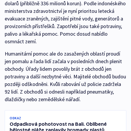
dolarů (přibližně 336 milionů korun). Podle indonéského
ministerstva zdravotnictví je nyní prioritou letecká
evakuace zraněných, zajištění pitné vody, generátorů a
provizorních přístřešků. Zapotřebí jsou také potraviny,
palivo a lékařská pomoc. Pomoc dosud nabídlo
osmnáct zemí.
Humanitární pomoc ale do zasažených oblastí proudí
jen pomalu a řada lidí začala v posledních dnech plenit
obchody. Úřady lidem povolily brát z obchodů jen
potraviny a další nezbytné věci. Majitelé obchodů budou
později odškodněni. Kvůli rabování už policie zadržela
92 lidí. Z obchodů si odnesli například pneumatiky,
dlaždičky nebo zemědělské nářadí.
ODKAZ
Odpadková pohotovost na Bali. Oblíbené
bělostné pláže zaplavily hromady plastů