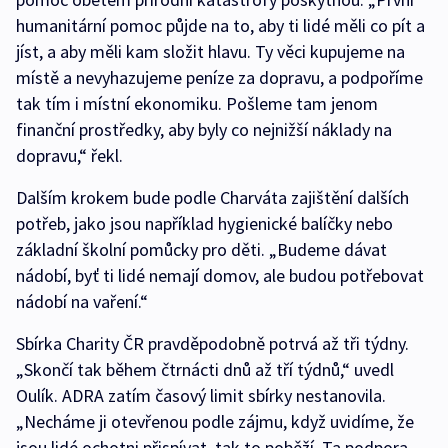
humanitární pomoc půjde na to, aby ti lidé měli co pít a
jíst, a aby měli kam složit hlavu. Ty věci kupujeme na
místě a nevyhazujeme peníze za dopravu, a podpoříme
tak tím i místní ekonomiku. Pošleme tam jenom
finanční prostředky, aby byly co nejnižší náklady na
dopravu,“ řekl.
Dalším krokem bude podle Charváta zajištění dalších
potřeb, jako jsou například hygienické balíčky nebo
základní školní pomůcky pro děti. „Budeme dávat
nádobí, byť ti lidé nemají domov, ale budou potřebovat
nádobí na vaření.“
Sbírka Charity ČR pravděpodobně potrvá až tři týdny.
„Skončí tak během čtrnácti dnů až tří týdnů,“ uvedl
Oulík. ADRA zatím časový limit sbírky nestanovila.
„Necháme ji otevřenou podle zájmu, když uvidíme, že
jsou lidé ochotni přispívat, tak to poběží. Ta podpora