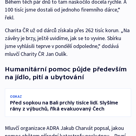
Během těch pár dnů to tam naskočilo docela rychle. A
100 tisíc jsme dostali od jednoho firemního dárce,“
řekl.
Charita ČR už od dárců získala přes 262 tisíc korun. „Na
závěry je brzy, ještě uvidíme, jak se to vyvine. Sbírku
jsme vyhlásili teprve v pondělí odpoledne,“ dodává
mluvčí Charity ČR Jan Oulík.
Humanitární pomoc půjde především
na jídlo, pití a ubytování
ODKAZ
Před sopkou na Bali prchly tisíce lidí. Slyšíme
rány z výbuchů, říká evakuovaný Čech
Mluvčí organizace ADRA Jakub Charvát popsal, jakou
pomoc obětem přírodní katastrofy poskytnou. „První