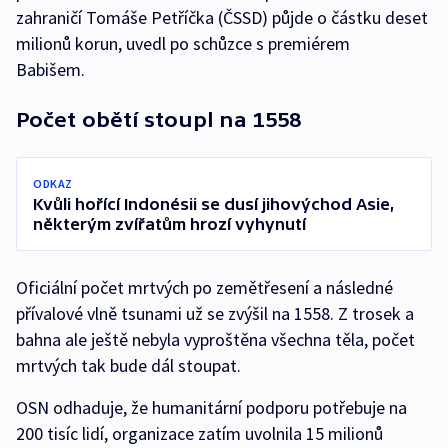
zahraničí Tomáše Petříčka (ČSSD) půjde o částku deset
milionů korun, uvedl po schůzce s premiérem
Babišem.
Počet obětí stoupl na 1558
ODKAZ
Kvůli hořící Indonésii se dusí jihovýchod Asie,
některým zvířatům hrozí vyhynutí
Oficiální počet mrtvých po zemětřesení a následné
přívalové vlně tsunami už se zvýšil na 1558. Z trosek a
bahna ale ještě nebyla vyproštěna všechna těla, počet
mrtvých tak bude dál stoupat.
OSN odhaduje, že humanitární podporu potřebuje na
200 tisíc lidí, organizace zatím uvolnila 15 milionů