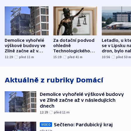
Demolice vyhořelé
Za dotační podvod
Letadlo, u kt
výškové budovy ve
ohledně
se v Lipsku n
Zlíně začne až v
Technologického
dron, bylo na
následujících dnech
parku poslal soud
municí, píší 
12:29
před 11
m
15:19
před 41
m
10:56
před 50
do vězení dva muže
Aktuálně z rubriky
Domácí
Demolice vyhořelé výškové budovy
ve Zlíně začne až v následujících
dnech
12:29
před 11
m
Sečteno: Pardubický kraj
VIDEO
před 1
h