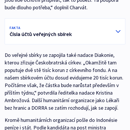
bude dlouho potřeba,“ doplnil Charvát.
FAKTA
Čísla účtů veřejných sbírek
Do veřejné sbírky se zapojila také nadace Diakonie,
kterou zřizuje Českobratrská církev. „Okamžitě tam
poputuje dvě stě tisíc korun z církevního fondu. A na
našem sbírkovém účtu dosud evidujeme 20 tisíc korun.
Počítáme však, že částka bude narůstat především v
příštím týdnu,“ potvrdila ředitelka nadace Kristina
Ambrožová. Další humanitární organizace jako Lékaři
bez hranic a DORRA se zatím rozhodují, jak se zapojí.
Kromě humanitárních organizací pošle do Indonésie
peníze i stát. Podle kandidáta na post ministra