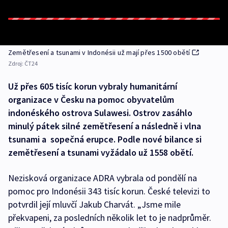
Zemětřesení a tsunami v Indonésii už mají přes 1500 obětí
Zdroj:
ČT24
Už přes 605 tisíc korun vybraly humanitární
organizace v Česku na pomoc obyvatelům
indonéského ostrova Sulawesi. Ostrov zasáhlo
minulý pátek silné zemětřesení a následně i vlna
tsunami a sopečná erupce. Podle nové bilance si
zemětřesení a tsunami vyžádalo už 1558 obětí.
Nezisková organizace ADRA vybrala od pondělí na
pomoc pro Indonésii 343 tisíc korun. České televizi to
potvrdil její mluvčí Jakub Charvát. „Jsme mile
překvapeni, za posledních několik let to je nadprůměr.