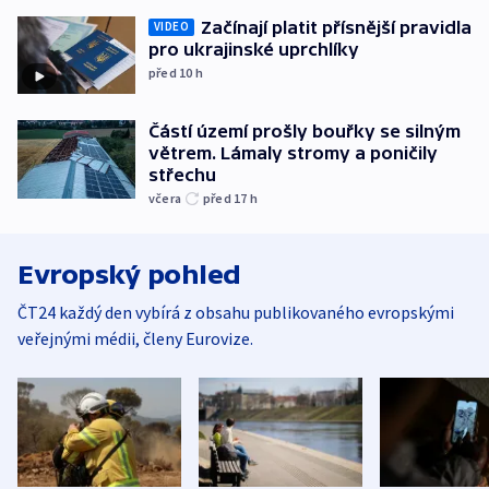
Začínají platit přísnější pravidla
VIDEO
pro ukrajinské uprchlíky
před 10
h
Částí území prošly bouřky se silným
větrem. Lámaly stromy a poničily
střechu
včera
před 17
h
Evropský pohled
ČT24 každý den vybírá z obsahu publikovaného evropskými
veřejnými médii, členy Eurovize.