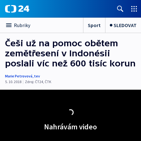
Sport
SLEDOVAT
Rubriky
Češi už na pomoc obětem
zemětřesení v Indonésii
poslali víc než 600 tisíc korun
Marie Petrovová
,
tev
5. 10. 2018
|
Zdroj:
ČT24
,
ČTK
Nahrávám video