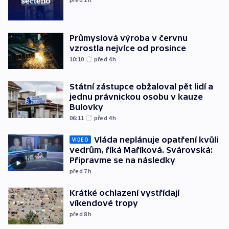
Průmyslová výroba v červnu
vzrostla nejvíce od prosince
10:10
před 4
h
Státní zástupce obžaloval pět lidí a
jednu právnickou osobu v kauze
Bulovky
06:11
před 4
h
Vláda neplánuje opatření kvůli
VIDEO
vedrům, říká Maříková. Svárovská:
Připravme se na následky
před 7
h
Krátké ochlazení vystřídají
víkendové tropy
před 8
h