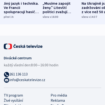
Jiný jazyk i technika.
„Musíme zapojit
Na Ukrajině j
Ve Francii
ženy.“ Litevští
zadržováni o
spolupracují hasiči z
politici zvažují
z více než 50 
různých zemí
dohodu o
Bojovali na s
před 1
h
včera v 16:00
včera v 14:37
demografii
Ruska
Divácké centrum
každý všední den:
8:00—16:00 hodin
261 136 113
info@ceskatelevize.cz
TV program
Pro média
Živé vysílání
Reklama