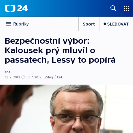
Sport
SLEDOVAT
Rubriky
Bezpečnostní výbor:
Kalousek prý mluvil o
passatech, Lessy to popírá
aha
13. 7. 2012
13. 7. 2012
|
Zdroj:
ČT24