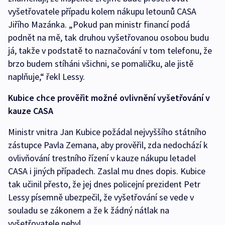
vyšetřovatele případu kolem nákupu letounů CASA
Jiřího Mazánka. „Pokud pan ministr financí podá
podnět na mě, tak druhou vyšetřovanou osobou budu
já, takže v podstatě to naznačování v tom telefonu, že
brzo budem stíháni všichni, se pomaličku, ale jistě
naplňuje,“ řekl Lessy.
Kubice chce prověřit možné ovlivnění vyšetřování v
kauze CASA
Ministr vnitra Jan Kubice požádal nejvyššího státního
zástupce Pavla Zemana, aby prověřil, zda nedochází k
ovlivňování trestního řízení v kauze nákupu letadel
CASA i jiných případech. Zaslal mu dnes dopis. Kubice
tak učinil přesto, že jej dnes policejní prezident Petr
Lessy písemně ubezpečil, že vyšetřování se vede v
souladu se zákonem a že k žádný nátlak na
vyšetřovatele nebyl.