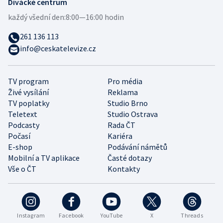
Divácké centrum
každý všední den:
8:00—16:00 hodin
261 136 113
info@ceskatelevize.cz
TV program
Pro média
Živé vysílání
Reklama
TV poplatky
Studio Brno
Teletext
Studio Ostrava
Podcasty
Rada ČT
Počasí
Kariéra
E-shop
Podávání námětů
Mobilní a TV aplikace
Časté dotazy
Vše o ČT
Kontakty
Instagram
Facebook
YouTube
X
Threads