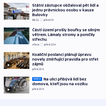
Státní zástupce obžaloval pět lidí a
jednu právnickou osobu v kauze
Bulovky
06:11
před 5
h
Částí území prošly bouřky se silným
větrem. Lámaly stromy a poničily
střechu
včera
před 12
h
Koaliční poslanci plánují úpravu
novely zmírňující pravidla pro střet
zájmů
před 15
h
Na ulici přibývá lidí bez
VIDEO
domova, kteří jsou na vozíku
před 15
h