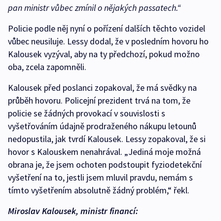
pan ministr vůbec zmínil o nějakých passatech.“
Policie podle něj nyní o pořízení dalších těchto vozidel
vůbec neusiluje. Lessy dodal, že v posledním hovoru ho
Kalousek vyzýval, aby na ty předchozí, pokud možno
oba, zcela zapomněli.
Kalousek před poslanci zopakoval, že má svědky na
průběh hovoru. Policejní prezident trvá na tom, že
policie se žádných provokací v souvislosti s
vyšetřováním údajně prodraženého nákupu letounů
nedopustila, jak tvrdí Kalousek. Lessy zopakoval, že si
hovor s Kalouskem nenahrával. „Jediná moje možná
obrana je, že jsem ochoten podstoupit fyziodetekční
vyšetření na to, jestli jsem mluvil pravdu, nemám s
tímto vyšetřením absolutně žádný problém,“ řekl.
Miroslav Kalousek, ministr financí: