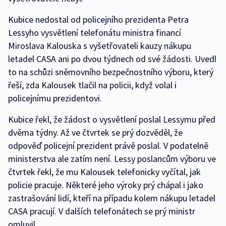
Kubice nedostal od policejního prezidenta Petra
Lessyho vysvětlení telefonátu ministra financí
Miroslava Kalouska s vyšetřovateli kauzy nákupu
letadel CASA ani po dvou týdnech od své žádosti. Uvedl
to na schůzi sněmovního bezpečnostního výboru, který
řeší, zda Kalousek tlačil na policii, když volal i
policejnímu prezidentovi.
Kubice řekl, že žádost o vysvětlení poslal Lessymu před
dvěma týdny. Až ve čtvrtek se prý dozvěděl, že
odpověď policejní prezident právě poslal. V podatelně
ministerstva ale zatím není. Lessy poslancům výboru ve
čtvrtek řekl, že mu Kalousek telefonicky vyčítal, jak
policie pracuje. Některé jeho výroky prý chápal i jako
zastrašování lidí, kteří na případu kolem nákupu letadel
CASA pracují. V dalších telefonátech se prý ministr
omluvil.