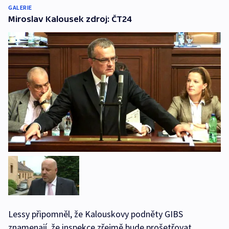
GALERIE
Miroslav Kalousek zdroj: ČT24
Lessy připomněl, že Kalouskovy podněty GIBS
znamenají, že inspekce zřejmě bude prošetřovat