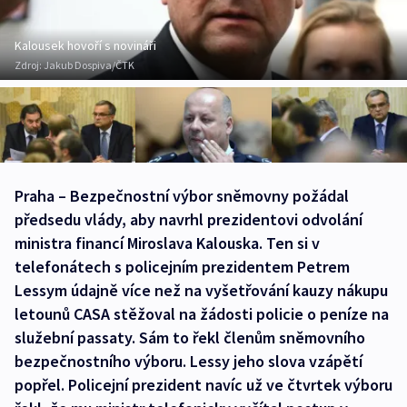
Kalousek hovoří s novináři
Zdroj:
Jakub Dospiva/ČTK
Praha – Bezpečnostní výbor sněmovny požádal
předsedu vlády, aby navrhl prezidentovi odvolání
ministra financí Miroslava Kalouska. Ten si v
telefonátech s policejním prezidentem Petrem
Lessym údajně více než na vyšetřování kauzy nákupu
letounů CASA stěžoval na žádosti policie o peníze na
služební passaty. Sám to řekl členům sněmovního
bezpečnostního výboru. Lessy jeho slova vzápětí
popřel. Policejní prezident navíc už ve čtvrtek výboru