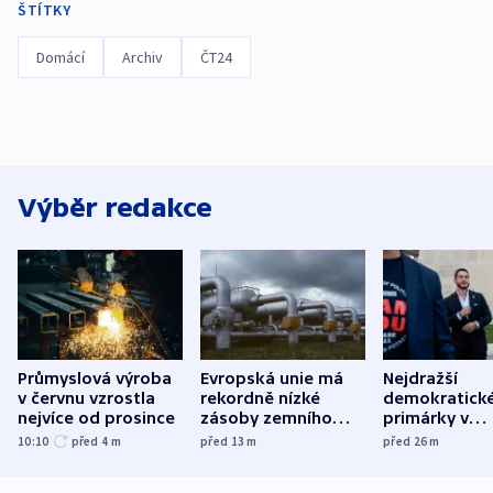
ŠTÍTKY
Domácí
Archiv
ČT24
Výběr redakce
Průmyslová výroba
Evropská unie má
Nejdražší
v červnu vzrostla
rekordně nízké
demokratick
nejvíce od prosince
zásoby zemního
primárky v
plynu
Michiganu st
10:10
před 4
m
před 13
m
před 26
m
rozdělily. Kvůl
podpoře Izra