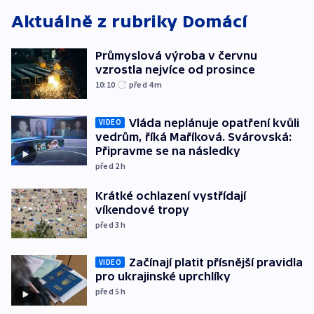
Aktuálně z rubriky
Domácí
Průmyslová výroba v červnu
vzrostla nejvíce od prosince
10:10
před 4
m
Vláda neplánuje opatření kvůli
VIDEO
vedrům, říká Maříková. Svárovská:
Připravme se na následky
před 2
h
Krátké ochlazení vystřídají
víkendové tropy
před 3
h
Začínají platit přísnější pravidla
VIDEO
pro ukrajinské uprchlíky
před 5
h