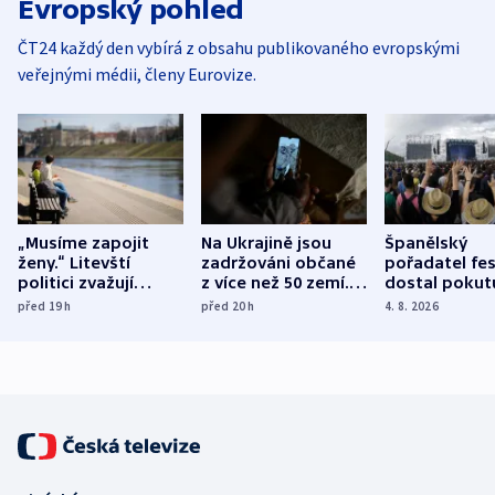
Evropský pohled
ČT24 každý den vybírá z obsahu publikovaného evropskými
veřejnými médii, členy Eurovize.
„Musíme zapojit
Na Ukrajině jsou
Španělský
ženy.“ Litevští
zadržováni občané
pořadatel fes
politici zvažují
z více než 50 zemí.
dostal pokut
dohodu o
Bojovali na straně
nekalé prakti
před 19
h
před 20
h
4. 8. 2026
demografii
Ruska