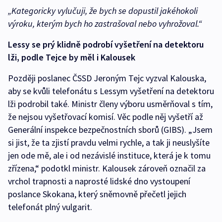
„Kategoricky vylučuji, že bych se dopustil jakéhokoli
výroku, kterým bych ho zastrašoval nebo vyhrožoval.“
Lessy se prý klidně podrobí vyšetření na detektoru
lži, podle Tejce by měl i Kalousek
Později poslanec ČSSD Jeroným Tejc vyzval Kalouska,
aby se kvůli telefonátu s Lessym vyšetření na detektoru
lži podrobil také. Ministr členy výboru usměrňoval s tím,
že nejsou vyšetřovací komisí. Věc podle něj vyšetří až
Generální inspekce bezpečnostních sborů (GIBS). „Jsem
si jist, že ta zjistí pravdu velmi rychle, a tak ji neuslyšíte
jen ode mě, ale i od nezávislé instituce, která je k tomu
zřízena,“ podotkl ministr. Kalousek zároveň označil za
vrchol trapnosti a naprosté lidské dno vystoupení
poslance Skokana, který sněmovně přečetl jejich
telefonát plný vulgarit.