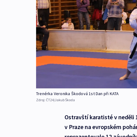
Trenérka Veronika Škodová 1st Dan při KATA
Zdroj:
ČT24/Jakub Škoda
Ostravští karatisté v neděli
v Praze na evropském pohár
reprezentovalo 12 závodník