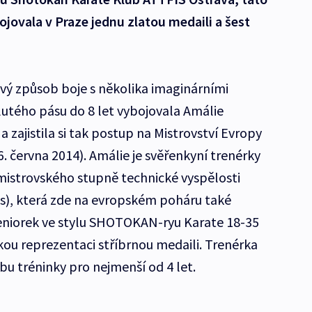
jovala v Praze jednu zlatou medaili a šest
ový způsob boje s několika imaginárními
žlutého pásu do 8 let vybojovala Amálie
 zajistila si tak postup na Mistrovství Evropy
6. června 2014). Amálie je svěřenkyní trenérky
mistrovského stupně technické vyspělosti
s), která zde na evropském poháru také
 Seniorek ve stylu SHOTOKAN-ryu Karate 18-35
kou reprezentaci stříbrnou medaili. Trenérka
bu tréninky pro nejmenší od 4 let.