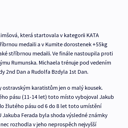
mšová, která startovala v kategorii KATA
stříbrnou medaili a v Kumite dorostenek +55kg
ké stříbrnou medaili. Ve finále nastoupila proti
týmu Rumunska. Michaela trénuje pod vedením
dy 2nd Dan a Rudolfa Bzdyla 1st Dan.
 ostravským karatistům jen o malý kousek.
tého pásu (11-14 let) toto místo vybojoval Jakub
do žlutého pásu od 6 do 8 let toto umístění
U Jakuba Ferada byla shoda výsledné známky
onec rozhodla v jeho neprospěch nejvyšší