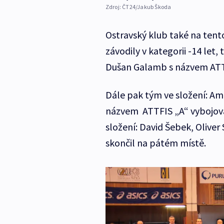
Zdroj:
ČT24/Jakub Škoda
Ostravský klub také na tento
závodily v kategorii -14 let, 
Dušan Galamb s názvem ATTFI
Dále pak tým ve složení: Am
názvem ATTFIS „A“ vybojoval
složení: David Šebek, Olive
skončil na pátém místě.