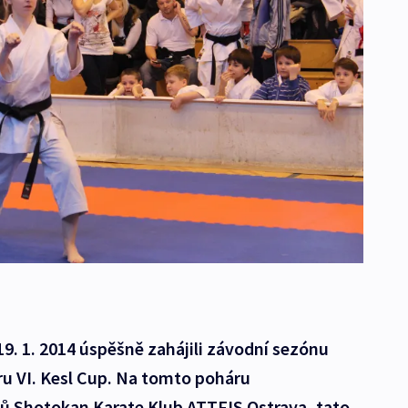
 19. 1. 2014 úspěšně zahájili závodní sezónu
u VI. Kesl Cup. Na tomto poháru
ů Shotokan Karate Klub ATTFIS Ostrava, tato