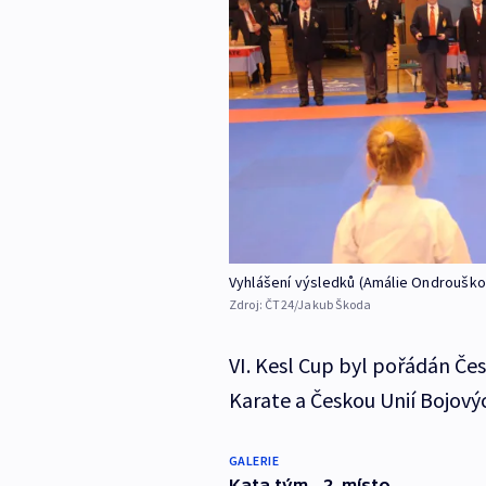
Vyhlášení výsledků (Amálie Ondrouškov
Zdroj:
ČT24/Jakub Škoda
VI. Kesl Cup byl pořádán Č
Karate a Českou Unií Bojový
GALERIE
Kata tým - 2. místo