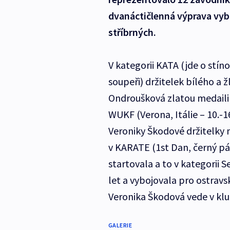
dvanáctičlenná výprava vybo
stříbrných.
V kategorii KATA (jde o stín
soupeři) držitelek bílého a 
Ondroušková zlatou medaili a
WUKF (Verona, Itálie – 10.-1
Veroniky Škodové držitelky 
v KARATE (1st Dan, černý pá
startovala a to v kategorii
let a vybojovala pro ostravs
Veronika Škodová vede v klu
GALERIE