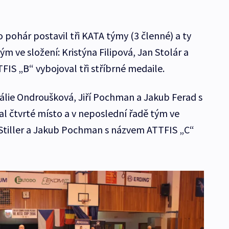
 pohár postavil tři KATA týmy (3 členné) a ty
tým ve složení: Kristýna Filipová, Jan Stolár a
S „B“ vybojoval tři stříbrné medaile.
álie Ondroušková, Jiří Pochman a Jakub Ferad s
 čtvrté místo a v neposlední řadě tým ve
r Stiller a Jakub Pochman s názvem ATTFIS „C“